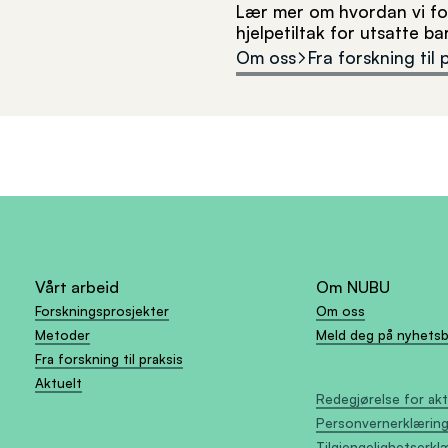
Lær mer om hvordan vi for
hjelpetiltak for utsatte b
Om oss
Fra forskning til 
Vårt arbeid
Om NUBU
Forskningsprosjekter
Om oss
Metoder
Meld deg på nyhets
Fra forskning til praksis
Aktuelt
Redegjørelse for ak
Personvernerklærin
Tilgjengelighetserkl