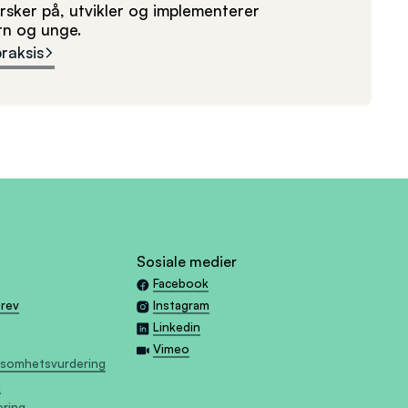
sker på, utvikler og implementerer
arn og unge.
praksis
Sosiale medier
Facebook
brev
Instagram
Linkedin
Vimeo
tsomhetsvurdering
g
æring