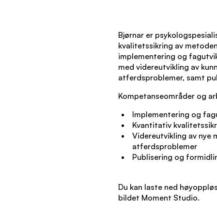
Bjørnar er psykologspesiali
kvalitetssikring av metoden
implementering og fagutvikl
med videreutvikling av ku
atferdsproblemer, samt pub
Kompetanseområder og ar
Implementering og fagu
Kvantitativ kvalitetssi
Videreutvikling av nye
atferdsproblemer
Publisering og formidli
Du kan laste ned høyoppløse
bildet Moment Studio.