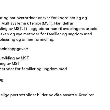
st og har overordnet ansvar for koordinering og
 Multisystemisk terapi (MST). Han deltar i
ing av MST. I tillegg bidrar han til avdelingens arbeid
nnskap og nye metoder for familier og ungdom med
lisering og annen formidling,
beidsoppgaver:
tvikling av MST
kring av MST
 metoder for familier og ungdom med
ng
lige portrettbilder bilder av våre ansatte. Krediter