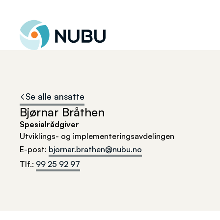
Til forsiden
Se alle ansatte
Bjørnar Bråthen
Spesialrådgiver
Utviklings- og implementeringsavdelingen
E-post
:
bjornar.brathen@nubu.no
Tlf.
:
99 25 92 97