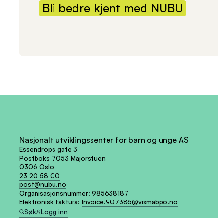
Bli
bedre
kjent
med
NUBU
Nasjonalt utviklingssenter for barn og unge AS
Essendrops gate 3
Postboks 7053 Majorstuen
0306 Oslo
23 20 58 00
post@nubu.no
Organisasjonsnummer:
985638187
Elektronisk faktura:
Invoice.907386@vismabpo.no
Søk
Logg inn