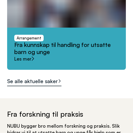
Arrangement
Fra
kunnskap
til
handling
for
utsatte
barn
og
unge
Les mer
Se alle aktuelle saker
Fra forskning til praksis
NUBU bygger bro mellom forskning og praksis. Slik
bidrar vi til at utsatte barn og unge får hjelp som er