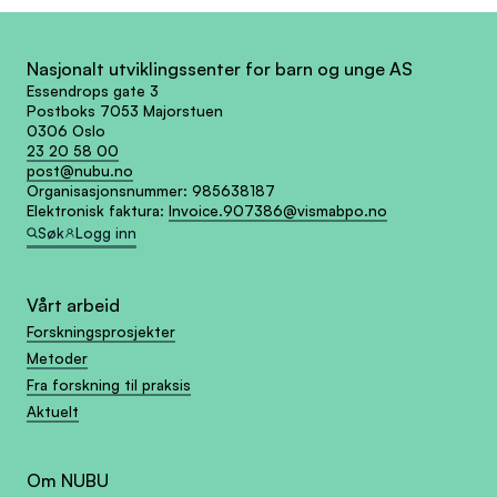
Nasjonalt utviklingssenter for barn og unge AS
Essendrops gate 3
Postboks 7053 Majorstuen
0306 Oslo
23 20 58 00
post@nubu.no
Organisasjonsnummer:
985638187
Elektronisk faktura:
Invoice.907386@vismabpo.no
Søk
Logg inn
Vårt arbeid
Forskningsprosjekter
Metoder
Fra forskning til praksis
Aktuelt
Om NUBU