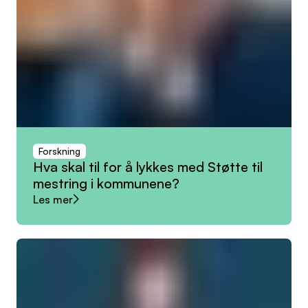
Forskning
Hva
skal
til
for
å
lykkes
med
Støtte
til
mestring
i
kommunene?
Les mer