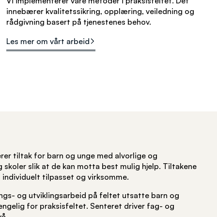
Vi implementerer våre metoder i praksisfeltet. Det
innebærer kvalitetssikring, opplæring, veiledning og
rådgivning basert på tjenestenes behov.
Les mer om vårt arbeid
rer tiltak for barn og unge med alvorlige og
skoler slik at de kan motta best mulig hjelp. Tiltakene
 individuelt tilpasset og virksomme.
ngs- og utviklingsarbeid på feltet utsatte barn og
engelig for praksisfeltet. Senteret driver fag- og
vå.