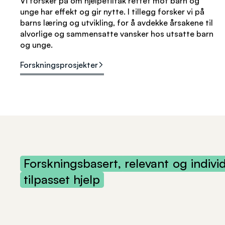
Vi forsker på om hjelpetiltak rettet mot barn og
unge har effekt og gir nytte. I tillegg forsker vi på
barns læring og utvikling, for å avdekke årsakene til
alvorlige og sammensatte vansker hos utsatte barn
og unge.
Forskningsprosjekter
Forskningsbasert,
relevant
og
indivi
tilpasset
hjelp