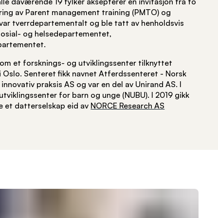
lle daværende 19 fylker aksepterer en invitasjon fra to
ering av Parent management training (PMTO) og
t var tverrdepartementalt og ble tatt av henholdsvis
Sosial- og helsedepartementet,
partementet.
om et forsknings- og utviklingssenter tilknyttet
 i Oslo. Senteret fikk navnet Atferdssenteret - Norsk
innovativ praksis AS og var en del av Unirand AS. I
 utviklingssenter for barn og unge (NUBU). I 2019 gikk
re et datterselskap eid av
NORCE Research AS