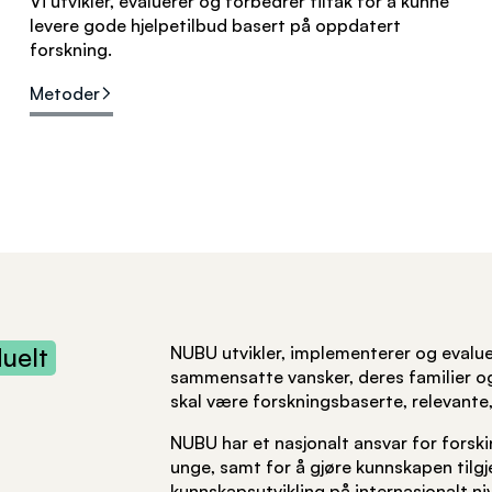
Vi utvikler, evaluerer og forbedrer tiltak for å kunne
levere gode hjelpetilbud basert på oppdatert
forskning.
Metoder
duelt
NUBU utvikler, implementerer og evalue
sammensatte vansker, deres familier og 
skal være forskningsbaserte, relevante,
NUBU har et nasjonalt ansvar for forski
unge, samt for å gjøre kunnskapen tilgj
kunnskapsutvikling på internasjonalt ni