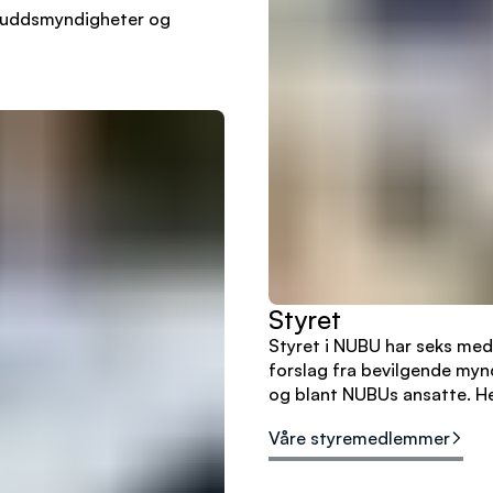
lskuddsmyndigheter og
Styret
Styret i NUBU har seks me
forslag fra bevilgende mynd
og blant NUBUs ansatte. H
Våre styremedlemmer