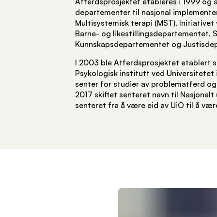
Atferdsprosjektet etableres i 1999 og a
departementer til nasjonal implement
Multisystemisk terapi (MST). Initiative
Barne- og likestillingsdepartementet, 
Kunnskapsdepartementet og Justisde
I 2003 ble Atferdsprosjektet etablert s
Psykologisk institutt ved Universitetet
senter for studier av problematferd og 
2017 skiftet senteret navn til Nasjonalt
senteret fra å være eid av UiO til å væ