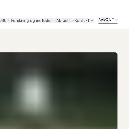
Søk
NO
UBU
Forskning og metoder
Aktuelt
Kontakt