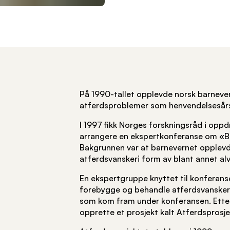
På 1990-tallet opplevde norsk barnever
atferdsproblemer som henvendelsesår
I 1997 fikk Norges forskningsråd i oppd
arrangere en ekspertkonferanse om «Ba
Bakgrunnen var at barnevernet opplevd
atferdsvanskeri form av blant annet alvo
En ekspertgruppe knyttet til konferanse
forebygge og behandle atferdsvansker
som kom fram under konferansen. Etter
opprette et prosjekt kalt Atferdsprosje