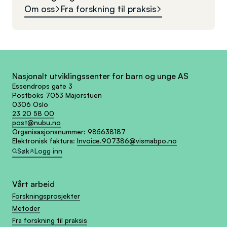
Om oss
Fra forskning til praksis
Nasjonalt utviklingssenter for barn og unge AS
Essendrops gate 3
Postboks 7053 Majorstuen
0306 Oslo
23 20 58 00
post@nubu.no
Organisasjonsnummer:
985638187
Elektronisk faktura:
Invoice.907386@vismabpo.no
Søk
Logg inn
Vårt arbeid
Forskningsprosjekter
Metoder
Fra forskning til praksis