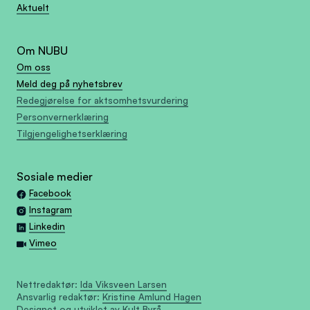
Aktuelt
Om NUBU
Om oss
Meld deg på nyhetsbrev
Redegjørelse for aktsomhetsvurdering
Personvernerklæring
Tilgjengelighetserklæring
Sosiale medier
Facebook
Instagram
Linkedin
Vimeo
Nettredaktør:
Ida Viksveen Larsen
Ansvarlig redaktør:
Kristine Amlund Hagen
Designet og utviklet av
Kult Byrå