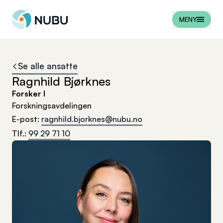
Til forsiden
MENY
Se alle ansatte
Ragnhild Bjørknes
Forsker I
Forskningsavdelingen
E-post
:
ragnhild.bjorknes@nubu.no
Tlf.
:
99 29 71 10