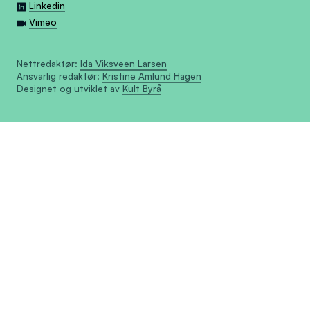
Linkedin
Vimeo
Nettredaktør:
Ida Viksveen Larsen
Ansvarlig redaktør:
Kristine Amlund Hagen
Designet og utviklet av
Kult Byrå