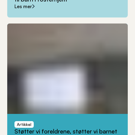
Les mer
Artikkel
Støtter
vi
foreldrene,
støtter
vi
barnet