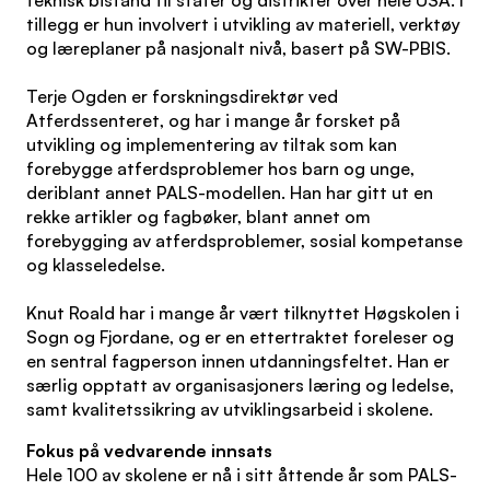
teknisk bistand til stater og distrikter over hele USA. I
tillegg er hun involvert i utvikling av materiell, verktøy
og læreplaner på nasjonalt nivå, basert på SW-PBIS.
Terje Ogden er forskningsdirektør ved
Atferdssenteret, og har i mange år forsket på
utvikling og implementering av tiltak som kan
forebygge atferdsproblemer hos barn og unge,
deriblant annet PALS-modellen. Han har gitt ut en
rekke artikler og fagbøker, blant annet om
forebygging av atferdsproblemer, sosial kompetanse
og klasseledelse.
Knut Roald har i mange år vært tilknyttet Høgskolen i
Sogn og Fjordane, og er en ettertraktet foreleser og
en sentral fagperson innen utdanningsfeltet. Han er
særlig opptatt av organisasjoners læring og ledelse,
samt kvalitetssikring av utviklingsarbeid i skolene.
Fokus på vedvarende innsats
Hele 100 av skolene er nå i sitt åttende år som PALS-