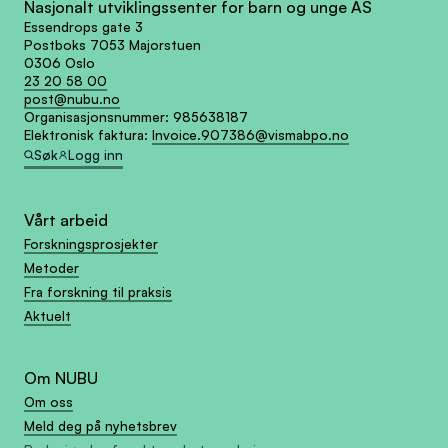
Nasjonalt utviklingssenter for barn og unge AS
Essendrops gate 3
Postboks 7053 Majorstuen
0306 Oslo
23 20 58 00
post@nubu.no
Organisasjonsnummer:
985638187
Elektronisk faktura:
Invoice.907386@vismabpo.no
Søk
Logg inn
Vårt arbeid
Forskningsprosjekter
Metoder
Fra forskning til praksis
Aktuelt
Om NUBU
Om oss
Meld deg på nyhetsbrev