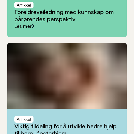
Artikkel
Foreldreveiledning
med
kunnskap
om
pårørendes
perspektiv
Les mer
Artikkel
Viktig
tildeling
for
å
utvikle
bedre
hjelp
til
barn
i
fosterhjem