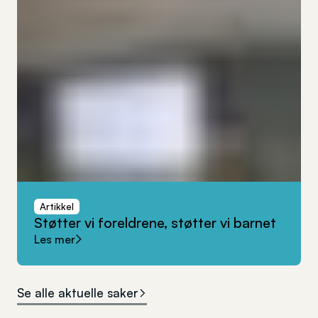
Artikkel
Støtter
vi
foreldrene,
støtter
vi
barnet
Les mer
Se alle aktuelle saker