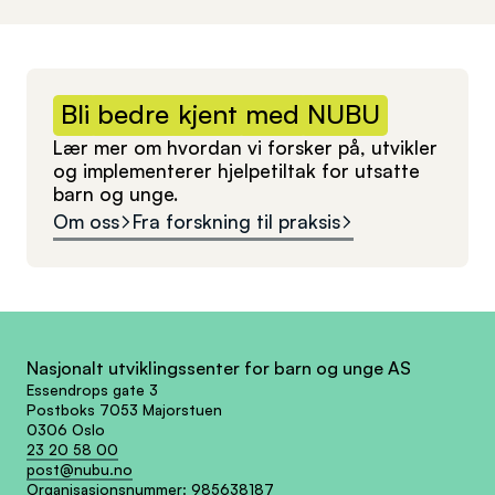
Bli
bedre
kjent
med
NUBU
Lær mer om hvordan vi forsker på, utvikler
og implementerer hjelpetiltak for utsatte
barn og unge.
Om oss
Fra forskning til praksis
Nasjonalt utviklingssenter for barn og unge AS
Essendrops gate 3
Postboks 7053 Majorstuen
0306 Oslo
23 20 58 00
post@nubu.no
Organisasjonsnummer:
985638187