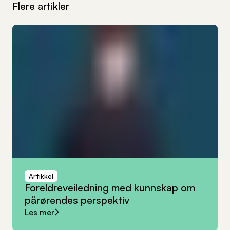
Flere artikler
Artikkel
Foreldreveiledning
med
kunnskap
om
pårørendes
perspektiv
Les mer