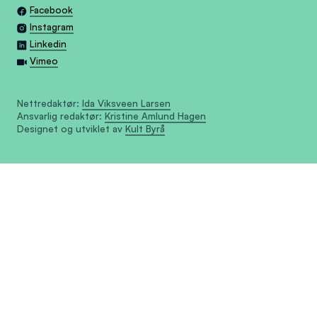
Facebook
Instagram
Linkedin
Vimeo
Nettredaktør:
Ida Viksveen Larsen
Ansvarlig redaktør:
Kristine Amlund Hagen
Designet og utviklet av
Kult Byrå