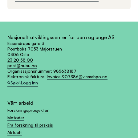
Nasjonalt utviklingssenter for barn og unge AS
Essendrops gate 3
Postboks 7053 Majorstuen
0306 Oslo
23 20 58 00
post@nubu.no
Organisasjonsnummer:
985638187
Elektronisk faktura:
Invoice.907386@vismabpo.no
Søk
Logg inn
Vårt arbeid
Forskningsprosjekter
Metoder
Fra forskning til praksis
Aktuelt