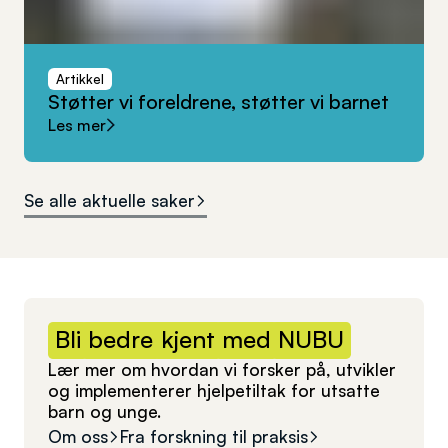
Artikkel
Støtter
vi
foreldrene,
støtter
vi
barnet
Les mer
Se alle aktuelle saker
Bli
bedre
kjent
med
NUBU
Lær mer om hvordan vi forsker på, utvikler
og implementerer hjelpetiltak for utsatte
barn og unge.
Om oss
Fra forskning til praksis