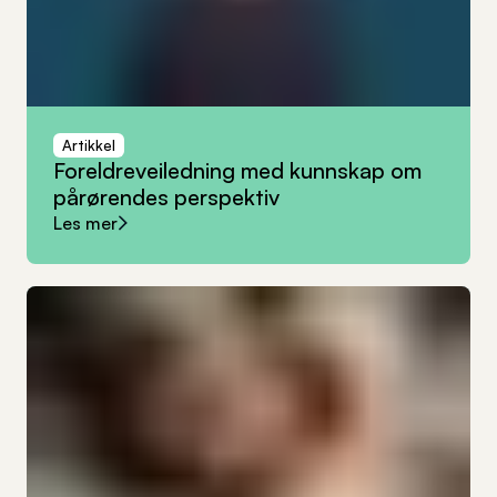
Artikkel
Foreldreveiledning
med
kunnskap
om
pårørendes
perspektiv
Les mer