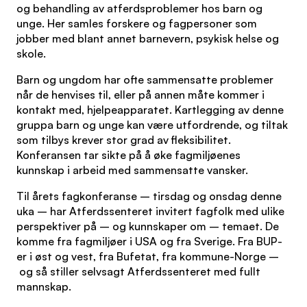
og behandling av atferdsproblemer hos barn og
unge. Her samles forskere og fagpersoner som
jobber med blant annet barnevern, psykisk helse og
skole.
Barn og ungdom har ofte sammensatte problemer
når de henvises til, eller på annen måte kommer i
kontakt med, hjelpeapparatet. Kartlegging av denne
gruppa barn og unge kan være utfordrende, og tiltak
som tilbys krever stor grad av fleksibilitet.
Konferansen tar sikte på å øke fagmiljøenes
kunnskap i arbeid med sammensatte vansker.
Til årets fagkonferanse – tirsdag og onsdag denne
uka – har Atferdssenteret invitert fagfolk med ulike
perspektiver på – og kunnskaper om – temaet. De
komme fra fagmiljøer i USA og fra Sverige. Fra BUP-
er i øst og vest, fra Bufetat, fra kommune-Norge –
og så stiller selvsagt Atferdssenteret med fullt
mannskap.