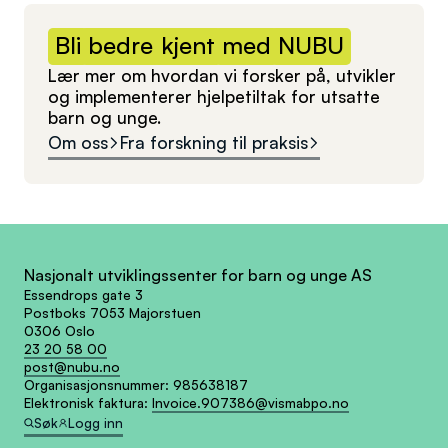
Bli
bedre
kjent
med
NUBU
Lær mer om hvordan vi forsker på, utvikler
og implementerer hjelpetiltak for utsatte
barn og unge.
Om oss
Fra forskning til praksis
Nasjonalt utviklingssenter for barn og unge AS
Essendrops gate 3
Postboks 7053 Majorstuen
0306 Oslo
23 20 58 00
post@nubu.no
Organisasjonsnummer:
985638187
Elektronisk faktura:
Invoice.907386@vismabpo.no
Søk
Logg inn