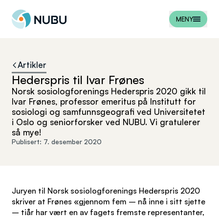
Til forsiden
MENY
Artikler
Hederspris til Ivar Frønes
Norsk sosiologforenings Hederspris 2020 gikk til
Ivar Frønes, professor emeritus på Institutt for
sosiologi og samfunnsgeografi ved Universitetet
i Oslo og seniorforsker ved NUBU. Vi gratulerer
så mye!
Publisert:
7. desember 2020
Juryen til Norsk sosiologforenings Hederspris 2020
skriver at Frønes «gjennom fem – nå inne i sitt sjette
– tiår har vært en av fagets fremste representanter,