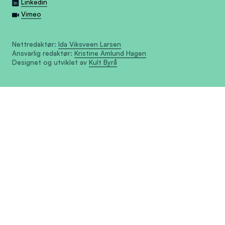
Linkedin
Vimeo
Nettredaktør:
Ida Viksveen Larsen
Ansvarlig redaktør:
Kristine Amlund Hagen
Designet og utviklet av
Kult Byrå