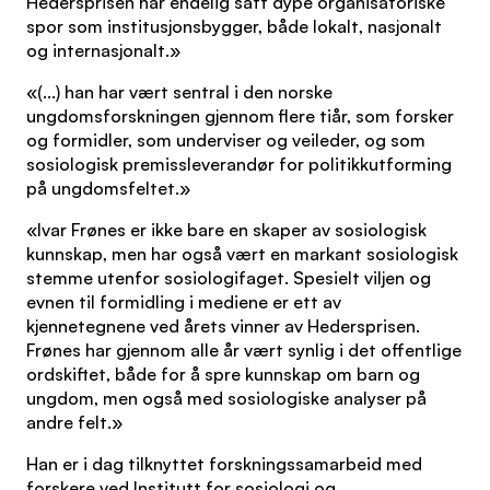
Hedersprisen har endelig satt dype organisatoriske
spor som institusjonsbygger, både lokalt, nasjonalt
og internasjonalt.»
«(...) han har vært sentral i den norske
ungdomsforskningen gjennom flere tiår, som forsker
og formidler, som underviser og veileder, og som
sosiologisk premissleverandør for politikkutforming
på ungdomsfeltet.»
«Ivar Frønes er ikke bare en skaper av sosiologisk
kunnskap, men har også vært en markant sosiologisk
stemme utenfor sosiologifaget. Spesielt viljen og
evnen til formidling i mediene er ett av
kjennetegnene ved årets vinner av Hedersprisen.
Frønes har gjennom alle år vært synlig i det offentlige
ordskiftet, både for å spre kunnskap om barn og
ungdom, men også med sosiologiske analyser på
andre felt.»
Han er i dag tilknyttet forskningssamarbeid med
forskere ved Institutt for sosiologi og