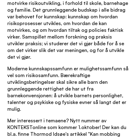
motvirke risikoutvikling, i forhold til skole, barnehage
og familie. Det grunnleggende budskap i alle bidrag
var behovet for kunnskap: kunnskap om hvordan
risikoprosesser utvikles, om hvordan de kan
motvirkes, og om hvordan tiltak og policies faktisk
virker. Samspillet mellom forskning og praksis
utvikler praksis; vi studerer det vi gjør både for å se
om det virker slik det var meningen, og for å utvikle
det vi gjør.
Moderne kunnskapssamfunn er mulighetssamfunn så
vel som risikosamfunn. Bærekraftige
utviklingsbetingelser skal sikre alle barn den
grunnleggende rettighet de har ut fra
barnekonvensjonen: å utvikle barnets personlighet,
talenter og psykiske og fysiske evner så langt det er
mulig.
Mer interessert i temaene? Nytt nummer av
KONTEKSTonline som kommer 1.oktober! Der kan du
bl.a. finne Thormod Idsøe's artikkel "Kan mobbing