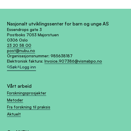
Nasjonalt utviklingssenter for barn og unge AS
Essendrops gate 3
Postboks 7053 Majorstuen
0306 Oslo
23 20 58 00
post@nubu.no
Organisasjonsnummer:
985638187
Elektronisk faktura:
Invoice.907386@vismabpo.no
Søk
Logg inn
Vårt arbeid
Forskningsprosjekter
Metoder
Fra forskning til praksis
Aktuelt