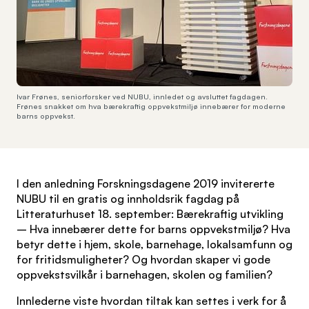
Ivar Frønes, seniorforsker ved NUBU, innledet og avsluttet fagdagen.
Frønes snakket om hva bærekraftig oppvekstmiljø innebærer for moderne
barns oppvekst.
I den anledning Forskningsdagene 2019 invitererte
NUBU til en gratis og innholdsrik fagdag på
Litteraturhuset 18. september: Bærekraftig utvikling
– Hva innebærer dette for barns oppvekstmiljø? Hva
betyr dette i hjem, skole, barnehage, lokalsamfunn og
for fritidsmuligheter? Og hvordan skaper vi gode
oppvekstsvilkår i barnehagen, skolen og familien?
Innlederne viste hvordan tiltak kan settes i verk for å