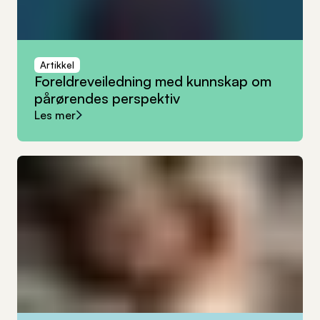
Artikkel
Foreldreveiledning
med
kunnskap
om
pårørendes
perspektiv
Les mer