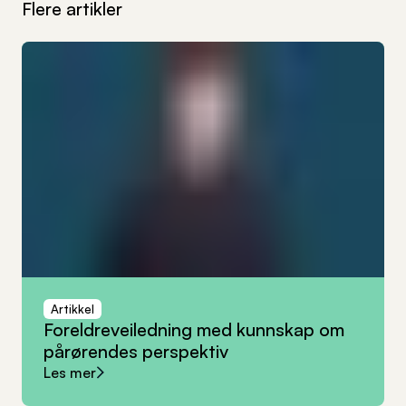
Flere artikler
Artikkel
Foreldreveiledning
med
kunnskap
om
pårørendes
perspektiv
Les mer