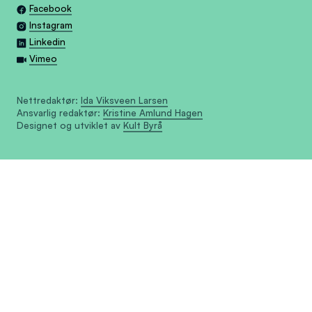
Facebook
Instagram
Linkedin
Vimeo
Nettredaktør:
Ida Viksveen Larsen
Ansvarlig redaktør:
Kristine Amlund Hagen
Designet og utviklet av
Kult Byrå