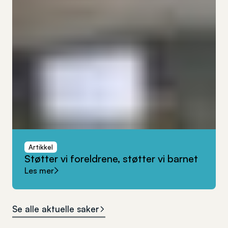
Artikkel
Støtter
vi
foreldrene,
støtter
vi
barnet
Les mer
Se alle aktuelle saker