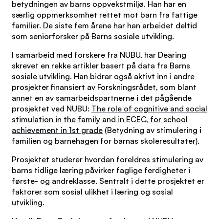
betydningen av barns oppvekstmiljø. Han har en
særlig oppmerksomhet rettet mot barn fra fattige
familier. De siste fem årene har han arbeidet deltid
som seniorforsker på Barns sosiale utvikling.
I samarbeid med forskere fra NUBU, har Dearing
skrevet en rekke artikler basert på data fra Barns
sosiale utvikling. Han bidrar også aktivt inn i andre
prosjekter finansiert av Forskningsrådet, som blant
annet en av samarbeidspartnerne i det pågående
prosjektet ved NUBU:
The role of cognitive and social
stimulation in the family and in ECEC, for school
achievement in 1st grade
(Betydning av stimulering i
familien og barnehagen for barnas skoleresultater).
Prosjektet studerer hvordan foreldres stimulering av
barns tidlige læring påvirker faglige ferdigheter i
første- og andreklasse. Sentralt i dette prosjektet er
faktorer som sosial ulikhet i læring og sosial
utvikling.