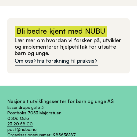
Bli
bedre
kjent
med
NUBU
Lær mer om hvordan vi forsker på, utvikler
og implementerer hjelpetiltak for utsatte
barn og unge.
Om oss
Fra forskning til praksis
Nasjonalt utviklingssenter for barn og unge AS
Essendrops gate 3
Postboks 7053 Majorstuen
0306 Oslo
23 20 58 00
post@nubu.no
Organisasjonsnummer:
985638187