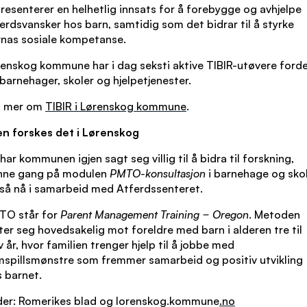
resenterer en helhetlig innsats for å forebygge og avhjelpe
erdsvansker hos barn, samtidig som det bidrar til å styrke
nas sosiale kompetanse.
enskog kommune har i dag seksti aktive TIBIR-utøvere forde
barnehager, skoler og hjelpetjenester.
s mer om
TIBIR i Lørenskog kommune
.
en forskes det i Lørenskog
har kommunen igjen sagt seg villig til å bidra til forskning,
nne gang på modulen
PMTO-konsultasjon
i barnehage og skol
å nå i samarbeid med Atferdssenteret.
TO står for
Parent Management Training − Oregon
. Metoden
ter seg hovedsakelig mot foreldre med barn i alderen tre til
v år, hvor familien trenger hjelp til å jobbe med
spillsmønstre som fremmer samarbeid og positiv utvikling
 barnet.
der: Romerikes blad og lorenskog.kommune
.no