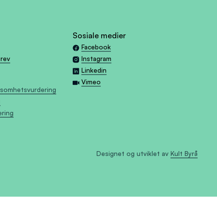
Sosiale medier
Facebook
brev
Instagram
Linkedin
Vimeo
tsomhetsvurdering
g
æring
Designet og utviklet av
Kult Byrå