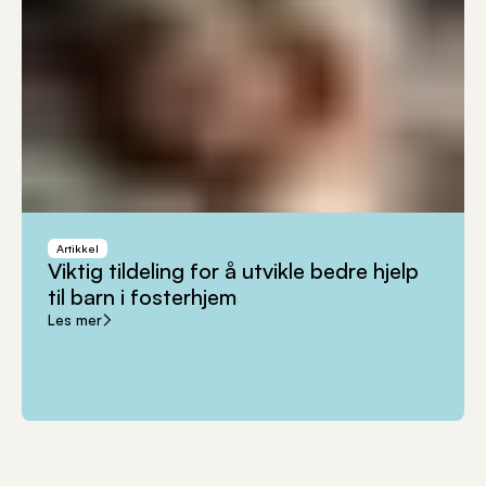
Artikkel
Viktig
tildeling
for
å
utvikle
bedre
hjelp
til
barn
i
fosterhjem
Les mer