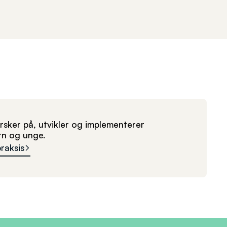
sker på, utvikler og implementerer
arn og unge.
praksis