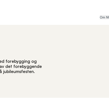
Om N
med forebygging og
p av det forebyggende
 jubileumsfesten.