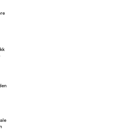
ere
kk
e
den
ale
n