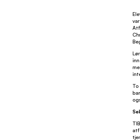
Ele
var
Atf
Chr
Beg
Lø
inn
med
int
To 
ba
ogs
Se
TIB
atf
tje