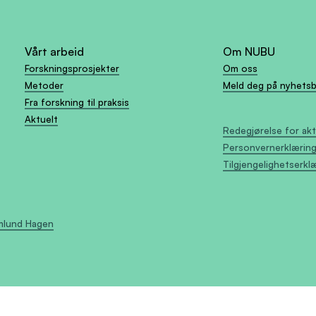
Vårt arbeid
Om NUBU
Forskningsprosjekter
Om oss
Metoder
Meld deg på nyhets
Fra forskning til praksis
Aktuelt
Redegjørelse for ak
Personvernerklærin
Tilgjengelighetserkl
Amlund Hagen