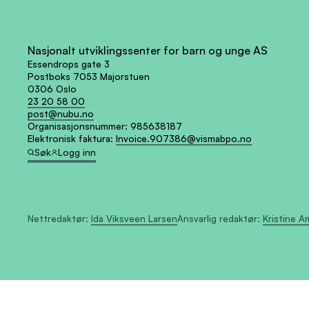
Nasjonalt utviklingssenter for barn og unge AS
Essendrops gate 3
Postboks 7053 Majorstuen
0306 Oslo
23 20 58 00
post@nubu.no
Organisasjonsnummer:
985638187
Elektronisk faktura:
Invoice.907386@vismabpo.no
Søk
Logg inn
Nettredaktør:
Ida Viksveen Larsen
Ansvarlig redaktør:
Kristine 