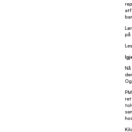
rep
atf
bar
Lør
på 
Le
Igj
Nå 
de
Ogs
PM
ret
tol
sam
hos
Kil