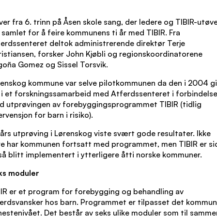
ver fra 6. trinn på Åsen skole sang, der ledere og TIBIR-utøv
 samlet for å feire kommunens ti år med TIBIR. Fra
erdssenteret deltok administrerende direktør Terje
istiansen, forsker John Kjøbli og regionskoordinatorene
oña Gomez og Sissel Torsvik.
renskog kommune var selve pilotkommunen da den i 2004 gi
 i et forskningssamarbeid med Atferdssenteret i forbindels
 utprøvingen av forebyggingsprogrammet TIBIR (tidlig
ervensjon for barn i risiko).
års utprøving i Lørenskog viste svært gode resultater. Ikke
re har kommunen fortsatt med programmet, men TIBIR er si
å blitt implementert i ytterligere åtti norske kommuner.
ks moduler
IR er et program for forebygging og behandling av
erdsvansker hos barn. Programmet er tilpasset det kommun
nestenivået. Det består av seks ulike moduler som til samme