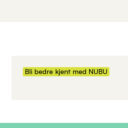
Bli
bedre
kjent
med
NUBU