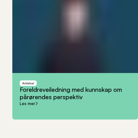
Artikkel
Foreldreveiledning
med
kunnskap
om
pårørendes
perspektiv
Les mer