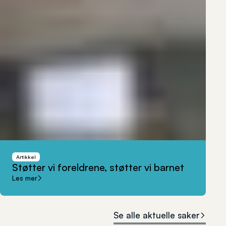
Artikkel
Støtter
vi
foreldrene,
støtter
vi
barnet
Les mer
Se alle aktuelle saker