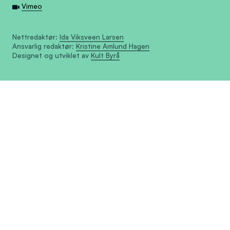
Vimeo
Nettredaktør:
Ida Viksveen Larsen
Ansvarlig redaktør:
Kristine Amlund Hagen
Designet og utviklet av
Kult Byrå