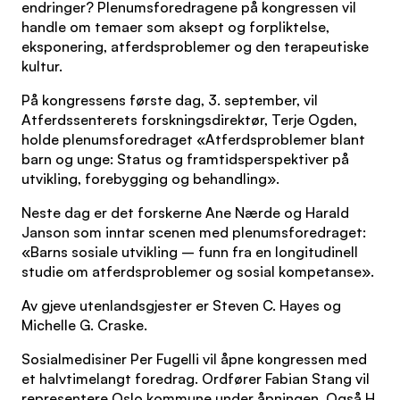
endringer? Plenumsforedragene på kongressen vil
handle om temaer som aksept og forpliktelse,
eksponering, atferdsproblemer og den terapeutiske
kultur.
På kongressens første dag, 3. september, vil
Atferdssenterets forskningsdirektør, Terje Ogden,
holde plenumsforedraget «Atferdsproblemer blant
barn og unge: Status og framtidsperspektiver på
utvikling, forebygging og behandling».
Neste dag er det forskerne Ane Nærde og Harald
Janson som inntar scenen med plenumsforedraget:
«Barns sosiale utvikling – funn fra en longitudinell
studie om atferdsproblemer og sosial kompetanse».
Av gjeve utenlandsgjester er Steven C. Hayes og
Michelle G. Craske.
Sosialmedisiner Per Fugelli vil åpne kongressen med
et halvtimelangt foredrag. Ordfører Fabian Stang vil
representere Oslo kommune under åpningen. Også H.