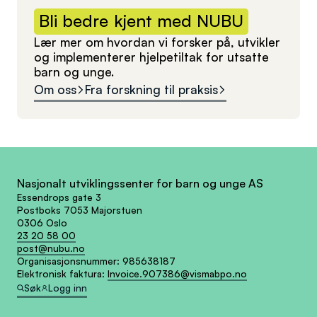
Bli
bedre
kjent
med
NUBU
Lær mer om hvordan vi forsker på, utvikler
og implementerer hjelpetiltak for utsatte
barn og unge.
Om oss
Fra forskning til praksis
Nasjonalt utviklingssenter for barn og unge AS
Essendrops gate 3
Postboks 7053 Majorstuen
0306 Oslo
23 20 58 00
post@nubu.no
Organisasjonsnummer:
985638187
Elektronisk faktura:
Invoice.907386@vismabpo.no
Søk
Logg inn