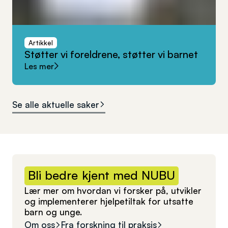
Artikkel
Støtter
vi
foreldrene,
støtter
vi
barnet
Les mer
Se alle aktuelle saker
Bli
bedre
kjent
med
NUBU
Lær mer om hvordan vi forsker på, utvikler
og implementerer hjelpetiltak for utsatte
barn og unge.
Om oss
Fra forskning til praksis