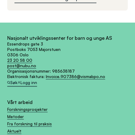
Nasjonalt utviklingssenter for barn og unge AS
Essendrops gate 3
Postboks 7053 Majorstuen
0306 Oslo
23 20 58 00
post@nubu.no
Organisasjonsnummer:
985638187
Elektronisk faktura:
Invoice.907386@vismabpo.no
Søk
Logg inn
Vårt arbeid
Forskningsprosjekter
Metoder
Fra forskning til praksis
Aktuelt