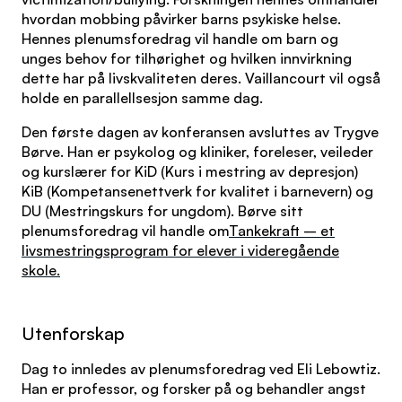
hvordan mobbing påvirker barns psykiske helse.
Hennes plenumsforedrag vil handle om barn og
unges behov for tilhørighet og hvilken innvirkning
dette har på livskvaliteten deres. Vaillancourt vil også
holde en parallellsesjon samme dag.
Den første dagen av konferansen avsluttes av Trygve
Børve. Han er psykolog og kliniker, foreleser, veileder
og kurslærer for KiD (Kurs i mestring av depresjon)
KiB (Kompetansenettverk for kvalitet i barnevern) og
DU (Mestringskurs for ungdom). Børve sitt
plenumsforedrag vil handle om
Tankekraft – et
livsmestringsprogram for elever i videregående
skole.
Utenforskap
Dag to innledes av plenumsforedrag ved Eli Lebowtiz.
Han er professor, og forsker på og behandler angst