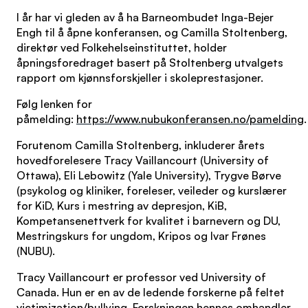
I år har vi gleden av å ha Barneombudet Inga-Bejer
Engh til å åpne konferansen, og Camilla Stoltenberg,
direktør ved Folkehelseinstituttet, holder
åpningsforedraget basert på Stoltenberg utvalgets
rapport om kjønnsforskjeller i skoleprestasjoner.
Følg lenken for
påmelding:
https://www.nubukonferansen.no/pamelding
.
Forutenom Camilla Stoltenberg, inkluderer årets
hovedforelesere Tracy Vaillancourt (University of
Ottawa), Eli Lebowitz (Yale University), Trygve Børve
(psykolog og kliniker, foreleser, veileder og kurslærer
for KiD, Kurs i mestring av depresjon, KiB,
Kompetansenettverk for kvalitet i barnevern og DU,
Mestringskurs for ungdom, Kripos og Ivar Frønes
(NUBU).
Tracy Vaillancourt er professor ved University of
Canada. Hun er en av de ledende forskerne på feltet
victimization/bullying. Forskningen hennes omhandler