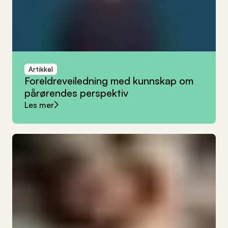
Artikkel
Foreldreveiledning
med
kunnskap
om
pårørendes
perspektiv
Les mer