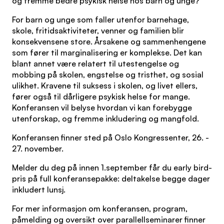
og fremme bedre psykisk helse hos barn og unge?
For barn og unge som faller utenfor barnehage,
skole, fritidsaktiviteter, venner og familien blir
konsekvensene store. Årsakene og sammenhengene
som fører til marginalisering er komplekse. Det kan
blant annet være relatert til utestengelse og
mobbing på skolen, engstelse og tristhet, og sosial
ulikhet. Kravene til suksess i skolen, og livet ellers,
fører også til dårligere psykisk helse for mange.
Konferansen vil belyse hvordan vi kan forebygge
utenforskap, og fremme inkludering og mangfold.
Konferansen finner sted på Oslo Kongressenter, 26. -
27. november.
Melder du deg på innen 1.september får du early bird-
pris på full konferansepakke: deltakelse begge dager
inkludert lunsj.
For mer informasjon om konferansen, program,
påmelding og oversikt over parallellseminarer finner