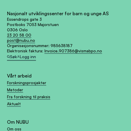
Nasjonalt utviklingssenter for barn og unge AS
Essendrops gate 3
Postboks 7053 Majorstuen
0306 Oslo
23 20 58 00
post@nubu.no
Organisasjonsnummer:
985638187
Elektronisk faktura:
Invoice.907386@vismabpo.no
Søk
Logg inn
Vårt arbeid
Forskningsprosjekter
Metoder
Fra forskning til praksis
Aktuelt
Om NUBU
Om oss