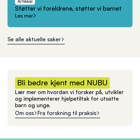
Artikkel
Støtter
vi
foreldrene,
støtter
vi
barnet
Les mer
Se alle aktuelle saker
Bli
bedre
kjent
med
NUBU
Lær mer om hvordan vi forsker på, utvikler
og implementerer hjelpetiltak for utsatte
barn og unge.
Om oss
Fra forskning til praksis