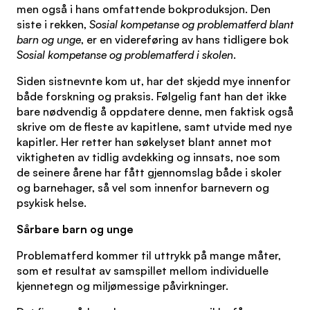
men også i hans omfattende bokproduksjon. Den
siste i rekken,
Sosial kompetanse og problematferd blant
barn og unge
, er en videreføring av hans tidligere bok
Sosial kompetanse og problematferd i skolen
.
Siden sistnevnte kom ut, har det skjedd mye innenfor
både forskning og praksis. Følgelig fant han det ikke
bare nødvendig å oppdatere denne, men faktisk også
skrive om de fleste av kapitlene, samt utvide med nye
kapitler. Her retter han søkelyset blant annet mot
viktigheten av tidlig avdekking og innsats, noe som
de seinere årene har fått gjennomslag både i skoler
og barnehager, så vel som innenfor barnevern og
psykisk helse.
Sårbare barn og unge
Problematferd kommer til uttrykk på mange måter,
som et resultat av samspillet mellom individuelle
kjennetegn og miljømessige påvirkninger.