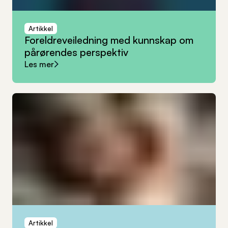
Artikkel
Foreldreveiledning
med
kunnskap
om
pårørendes
perspektiv
Les mer
Artikkel