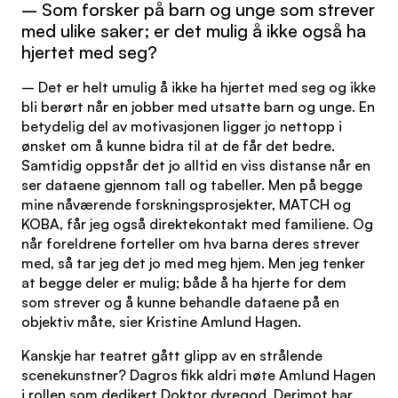
– Som forsker på barn og unge som strever
med ulike saker; er det mulig å ikke også ha
hjertet med seg?
– Det er helt umulig å ikke ha hjertet med seg og ikke
bli berørt når en jobber med utsatte barn og unge. En
betydelig del av motivasjonen ligger jo nettopp i
ønsket om å kunne bidra til at de får det bedre.
Samtidig oppstår det jo alltid en viss distanse når en
ser dataene gjennom tall og tabeller. Men på begge
mine nåværende forskningsprosjekter, MATCH og
KOBA, får jeg også direktekontakt med familiene. Og
når foreldrene forteller om hva barna deres strever
med, så tar jeg det jo med meg hjem. Men jeg tenker
at begge deler er mulig; både å ha hjerte for dem
som strever og å kunne behandle dataene på en
objektiv måte, sier Kristine Amlund Hagen.
Kanskje har teatret gått glipp av en strålende
scenekunstner? Dagros fikk aldri møte Amlund Hagen
i rollen som dedikert Doktor dyregod. Derimot har