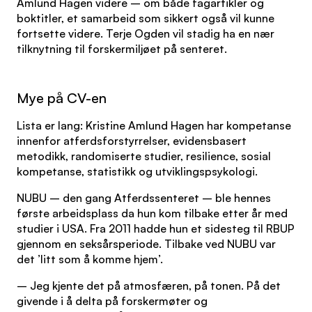
Amlund Hagen videre – om både fagartikler og
boktitler, et samarbeid som sikkert også vil kunne
fortsette videre. Terje Ogden vil stadig ha en nær
tilknytning til forskermiljøet på senteret.
Mye på CV-en
Lista er lang: Kristine Amlund Hagen har kompetanse
innenfor atferdsforstyrrelser, evidensbasert
metodikk, randomiserte studier, resilience, sosial
kompetanse, statistikk og utviklingspsykologi.
NUBU – den gang Atferdssenteret – ble hennes
første arbeidsplass da hun kom tilbake etter år med
studier i USA. Fra 2011 hadde hun et sidesteg til RBUP
gjennom en seksårsperiode. Tilbake ved NUBU var
det ’litt som å komme hjem’.
– Jeg kjente det på atmosfæren, på tonen. På det
givende i å delta på forskermøter og