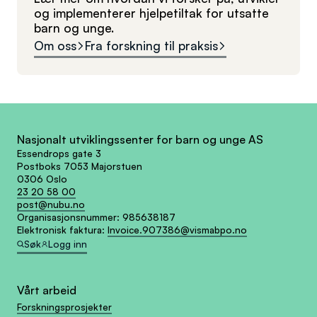
og implementerer hjelpetiltak for utsatte
barn og unge.
Om oss
Fra forskning til praksis
Nasjonalt utviklingssenter for barn og unge AS
Essendrops gate 3
Postboks 7053 Majorstuen
0306 Oslo
23 20 58 00
post@nubu.no
Organisasjonsnummer:
985638187
Elektronisk faktura:
Invoice.907386@vismabpo.no
Søk
Logg inn
Vårt arbeid
Forskningsprosjekter