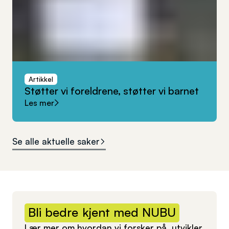
Artikkel
Støtter
vi
foreldrene,
støtter
vi
barnet
Les mer
Se alle aktuelle saker
Bli
bedre
kjent
med
NUBU
Lær mer om hvordan vi forsker på, utvikler