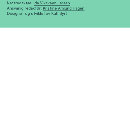
Nettredaktør:
Ida Viksveen Larsen
Ansvarlig redaktør:
Kristine Amlund Hagen
Designet og utviklet av
Kult Byrå