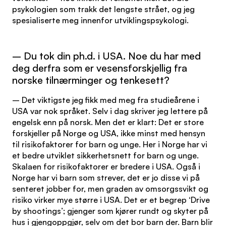
psykologien som trakk det lengste strået, og jeg
spesialiserte meg innenfor utviklingspsykologi.
– Du tok din ph.d. i USA. Noe du har med
deg derfra som er vesensforskjellig fra
norske tilnærminger og tenkesett?
– Det viktigste jeg fikk med meg fra studieårene i
USA var nok språket. Selv i dag skriver jeg lettere på
engelsk enn på norsk. Men det er klart: Det er store
forskjeller på Norge og USA, ikke minst med hensyn
til risikofaktorer for barn og unge. Her i Norge har vi
et bedre utviklet sikkerhetsnett for barn og unge.
Skalaen for risikofaktorer er bredere i USA. Også i
Norge har vi barn som strever, det er jo disse vi på
senteret jobber for, men graden av omsorgssvikt og
risiko virker mye større i USA. Det er et begrep ‘Drive
by shootings’; gjenger som kjører rundt og skyter på
hus i gjengoppgjør, selv om det bor barn der. Barn blir