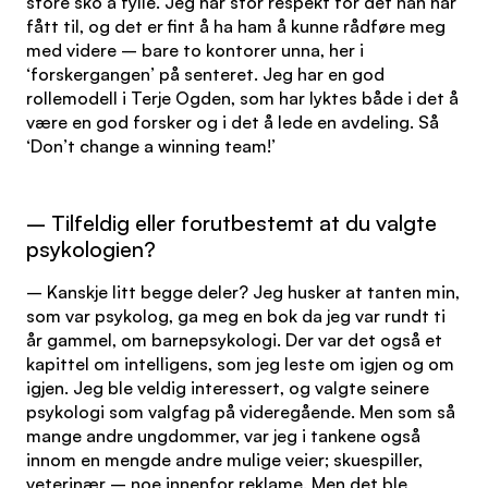
store sko å fylle. Jeg har stor respekt for det han har
fått til, og det er fint å ha ham å kunne rådføre meg
med videre – bare to kontorer unna, her i
‘forskergangen’ på senteret. Jeg har en god
rollemodell i Terje Ogden, som har lyktes både i det å
være en god forsker og i det å lede en avdeling. Så
‘Don’t change a winning team!’
– Tilfeldig eller forutbestemt at du valgte
psykologien?
– Kanskje litt begge deler? Jeg husker at tanten min,
som var psykolog, ga meg en bok da jeg var rundt ti
år gammel, om barnepsykologi. Der var det også et
kapittel om intelligens, som jeg leste om igjen og om
igjen. Jeg ble veldig interessert, og valgte seinere
psykologi som valgfag på videregående. Men som så
mange andre ungdommer, var jeg i tankene også
innom en mengde andre mulige veier; skuespiller,
veterinær – noe innenfor reklame. Men det ble