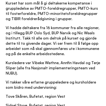
Kurset har som mål å gi deltakerne kompetanse i
gruppledelse av PMTO-foreldregrupper, PMTO-kurs
til fosterforeldre, PMTO-minoritetsforeldregrupper
og TIBIR foreldrerådgivning i grupper.
Vi hadde deltakere fra 16 kommuner fra alle regioner,
og i tillegg BUP Oslo Syd, BUP Narvik og Nic Waals
Institutt. Takk til alle om deltok på kurset og gjorde
dette til to givende dager. Vi ser frem til å følge opp
arbeidet som nå skal gjennomføres ute i kommunene
og på de enkelte arbeidsstedene.
Kursledere var Vibeke Wathne, Annfin Havdal og Terje
Sliper (alle fra Nasjonalt implementeringsteam ved
NUBU).
Vi takker våre erfarne gruppeledere og kursholdere
som bidro med undervisning:
Tove Skåren, Bufetat, region Vest
Sidsel Styve, Bufetat, region Vest