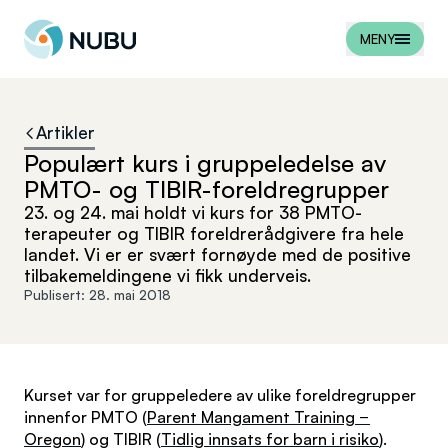
Til forsiden
MENY
Artikler
Populært kurs i gruppeledelse av
PMTO- og TIBIR-foreldregrupper
23. og 24. mai holdt vi kurs for 38 PMTO-
terapeuter og TIBIR foreldrerådgivere fra hele
landet. Vi er er svært fornøyde med de positive
tilbakemeldingene vi fikk underveis.
Publisert:
28. mai 2018
Kurset var for gruppeledere av ulike foreldregrupper
innenfor PMTO (
Parent Mangament Training −
Oregon
) og TIBIR (
Tidlig innsats for barn i risiko
).