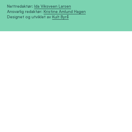
Nettredaktør:
Ida Viksveen Larsen
Ansvarlig redaktør:
Kristine Amlund Hagen
Designet og utviklet av
Kult Byrå