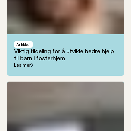
Artikkel
Viktig
tildeling
for
å
utvikle
bedre
hjelp
til
barn
i
fosterhjem
Les mer