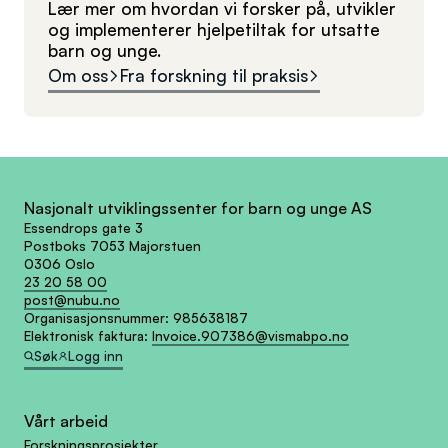
Lær mer om hvordan vi forsker på, utvikler
og implementerer hjelpetiltak for utsatte
barn og unge.
Om oss
Fra forskning til praksis
Nasjonalt utviklingssenter for barn og unge AS
Essendrops gate 3
Postboks 7053 Majorstuen
0306 Oslo
23 20 58 00
post@nubu.no
Organisasjonsnummer:
985638187
Elektronisk faktura:
Invoice.907386@vismabpo.no
Søk
Logg inn
Vårt arbeid
Forskningsprosjekter