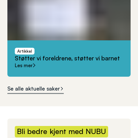
Artikkel
Støtter
vi
foreldrene,
støtter
vi
barnet
Les mer
Se alle aktuelle saker
Bli
bedre
kjent
med
NUBU