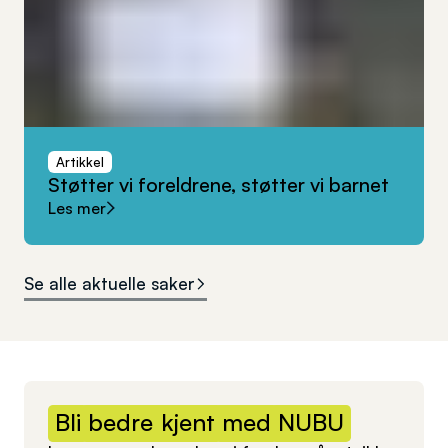
Artikkel
Støtter
vi
foreldrene,
støtter
vi
barnet
Les mer
Se alle aktuelle saker
Bli
bedre
kjent
med
NUBU