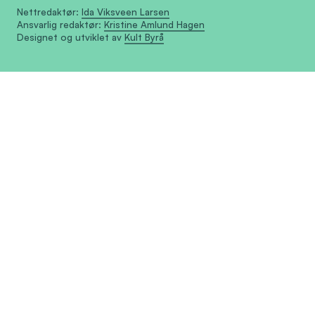
Nettredaktør:
Ida Viksveen Larsen
Ansvarlig redaktør:
Kristine Amlund Hagen
Designet og utviklet av
Kult Byrå