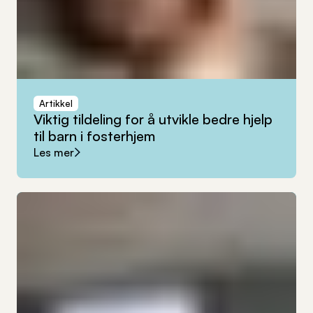
Artikkel
Viktig
tildeling
for
å
utvikle
bedre
hjelp
til
barn
i
fosterhjem
Les mer