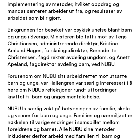
implementering av metoder, hvilket oppdrag og
mandat senteret arbeider ut fra, og resultater av
arbeidet som blir gjort.
Bakgrunnen for besøket var psykisk uhelse blant barn
og unge i Sverige. Ministeren ble tatt i mot av Terje
Christiansen, administrerende direktør, Kristine
Amlund Hagen, forskningsdirektør, Bernadette
Christensen, fagdirektør avdeling ungdom, og Anett
Apeland, fagdirektør avdeling barn, ved NUBU.
Forutenom om NUBU sitt arbeid rettet mot utsatte
barn og unge, var Hallengren var særlig interessert i å
høre om NUBUs refleksjoner rundt utfordringer
knyttet til barn og unges mentale helse.
NUBU la særlig vekt på betydningen av familie, skole
og venner for barn og unge: Familien og nærmiljøet er
nøkkelen til varige endringer i samspillet mellom
foreldrene og barnet. Alle NUBU sine metoder
inkluderer derfor arbeid med familien til barn og