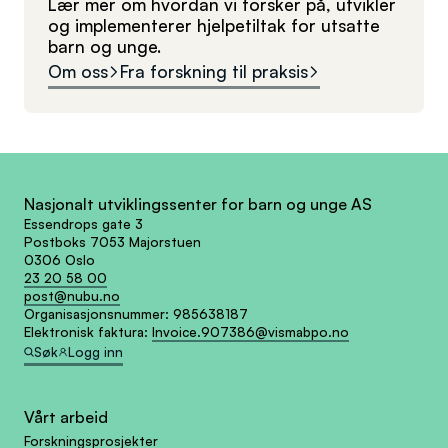
Lær mer om hvordan vi forsker på, utvikler
og implementerer hjelpetiltak for utsatte
barn og unge.
Om oss
Fra forskning til praksis
Nasjonalt utviklingssenter for barn og unge AS
Essendrops gate 3
Postboks 7053 Majorstuen
0306 Oslo
23 20 58 00
post@nubu.no
Organisasjonsnummer:
985638187
Elektronisk faktura:
Invoice.907386@vismabpo.no
Søk
Logg inn
Vårt arbeid
Forskningsprosjekter