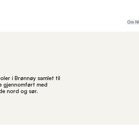
Om N
ler i Brønnøy samlet til
ble gjennomført med
de nord og sør.