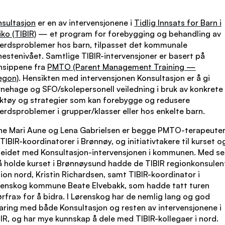
sultasjon
er en av intervensjonene i
Tidlig Innsats for Barn i
iko (TIBIR)
— et program for forebygging og behandling av
erdsproblemer hos barn, tilpasset det kommunale
nestenivået. Samtlige TIBIR-intervensjoner er basert på
nsippene fra
PMTO (Parent Management Training —
egon)
. Hensikten med intervensjonen Konsultasjon er å gi
nehage og SFO/skolepersonell veiledning i bruk av konkrete
ktøy og strategier som kan forebygge og redusere
erdsproblemer i grupper/klasser eller hos enkelte barn.
ne Mari Aune og Lena Gabrielsen er begge PMTO-terapeute
TIBIR-koordinatorer i Brønnøy, og initiativtakere til kurset o
beidet med Konsultasjon-intervensjonen i kommunen. Med s
 å holde kurset i Brønnøysund hadde de TIBIR regionkonsulent
ion nord, Kristin Richardsen, samt TIBIR-koordinator i
renskog kommune Beate Elvebakk, som hadde tatt turen
rfra» for å bidra. I Lørenskog har de nemlig lang og god
aring med både Konsultasjon og resten av intervensjonene i
IR, og har mye kunnskap å dele med TIBIR-kollegaer i nord.