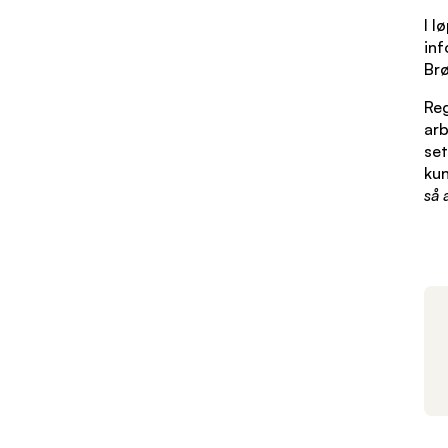
I l
inf
Brø
Reg
arb
set
ku
så 