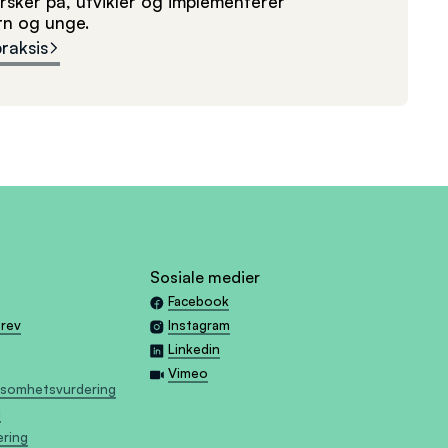
sker på, utvikler og implementerer
arn og unge.
praksis
Sosiale medier
Facebook
brev
Instagram
Linkedin
Vimeo
tsomhetsvurdering
g
æring