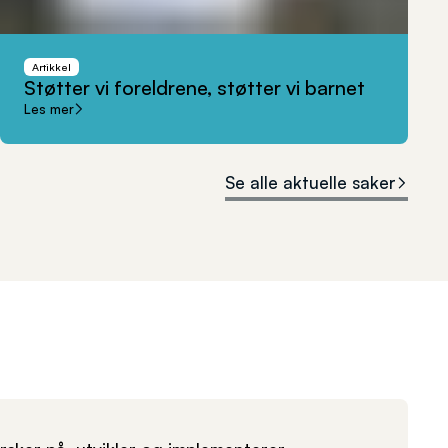
Artikkel
Støtter
vi
foreldrene,
støtter
vi
barnet
Les mer
Se alle aktuelle saker