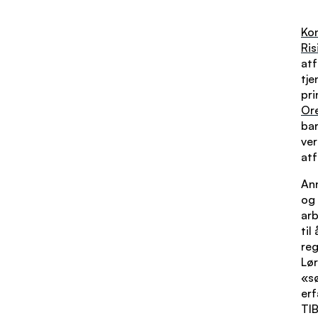
Kon
Ris
atf
tje
pri
Or
bar
ver
atf
An
og 
ar
til
reg
Lø
«sø
erf
TIB