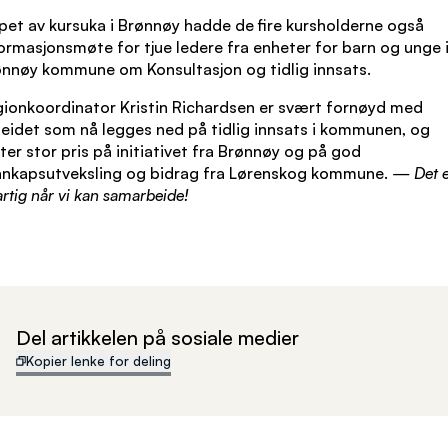
øpet av kursuka i Brønnøy hadde de fire kursholderne også
ormasjonsmøte for tjue ledere fra enheter for barn og unge 
nnøy kommune om Konsultasjon og tidlig innsats.
ionkoordinator Kristin Richardsen er svært fornøyd med
eidet som nå legges ned på tidlig innsats i kommunen, og
ter stor pris på initiativet fra Brønnøy og på god
nnkapsutveksling og bidrag fra Lørenskog kommune.
— Det e
artig når vi kan samarbeide!
Del artikkelen på sosiale medier
Kopier lenke for deling