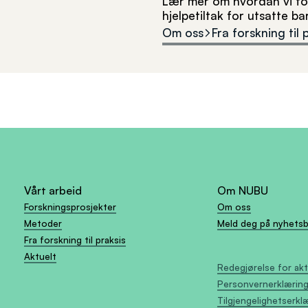
Lær mer om hvordan vi for
hjelpetiltak for utsatte b
Om oss
Fra forskning til 
Vårt arbeid
Om NUBU
Forskningsprosjekter
Om oss
Metoder
Meld deg på nyhets
Fra forskning til praksis
Aktuelt
Redegjørelse for ak
Personvernerklærin
Tilgjengelighetserkl