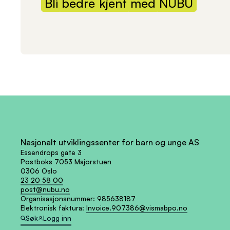
Bli
bedre
kjent
med
NUBU
Nasjonalt utviklingssenter for barn og unge AS
Essendrops gate 3
Postboks 7053 Majorstuen
0306 Oslo
23 20 58 00
post@nubu.no
Organisasjonsnummer:
985638187
Elektronisk faktura:
Invoice.907386@vismabpo.no
Søk
Logg inn