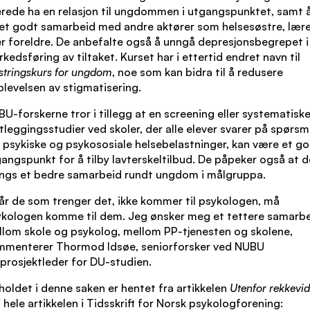
erede ha en relasjon til ungdommen i utgangspunktet, samt 
et godt samarbeid med andre aktører som helsesøstre, lær
er foreldre. De anbefalte også å unngå depresjonsbegrepet i
kedsføring av tiltaket. Kurset har i ettertid endret navn til
tringskurs for ungdom
, noe som kan bidra til å redusere
levelsen av stigmatisering.
U-forskerne tror i tillegg at en screening eller systematisk
tleggingsstudier ved skoler, der alle elever svarer på spørsm
psykiske og psykososiale helsebelastninger, kan være et g
angspunkt for å tilby lavterskeltilbud. De påpeker også at d
ngs et bedre samarbeid rundt ungdom i målgruppa.
år de som trenger det, ikke kommer til psykologen, må
ykologen komme til dem. Jeg ønsker meg et tettere samarb
lom skole og psykolog, mellom PP-tjenesten og skolene,
mmenterer Thormod Idsøe, seniorforsker ved NUBU
prosjektleder for DU-studien.
holdet i denne saken er hentet fra artikkelen
Utenfor rekkevi
 hele artikkelen i Tidsskrift for Norsk psykologforening: