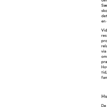
Sær
sko
det
en 
Vid
res
pro
rel
via
om 
pra
Hov
tid
fan
Hv
De 