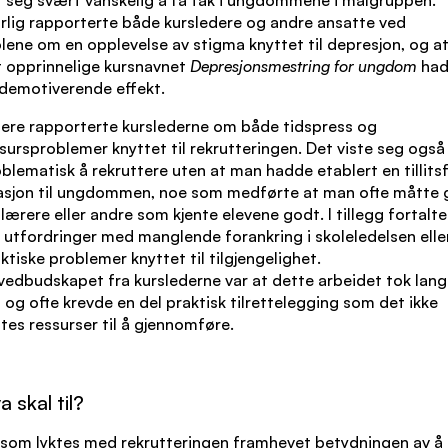
lig rapporterte både kursledere og andre ansatte ved
lene om en opplevelse av stigma knyttet til depresjon, og a
 opprinnelige kursnavnet
Depresjonsmestring for ungdom
ha
demotiverende effekt.
ere rapporterte kurslederne om både tidspress og
sursproblemer knyttet til rekrutteringen. Det viste seg også
blematisk å rekruttere uten at man hadde etablert en tillitsf
asjon til ungdommen, noe som medførte at man ofte måtte 
 lærere eller andre som kjente elevene godt. I tillegg fortalt
utfordringer med manglende forankring i skoleledelsen elle
ktiske problemer knyttet til tilgjengelighet.
edbudskapet fra kurslederne var at dette arbeidet tok lang
, og ofte krevde en del praktisk tilrettelegging som det ikke
tes ressurser til å gjennomføre.
a skal til?
som lyktes med rekrutteringen framhevet betydningen av å