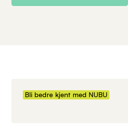
Bli
bedre
kjent
med
NUBU