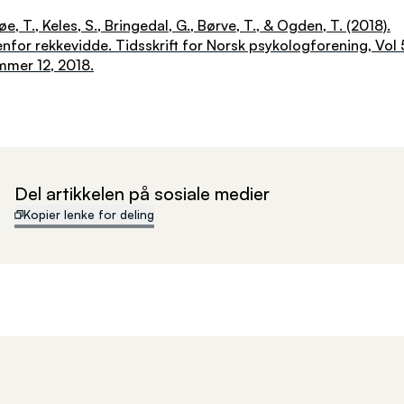
øe, T., Keles, S., Bringedal, G., Børve, T., & Ogden, T. (2018).
nfor rekkevidde. Tidsskrift for Norsk psykologforening, Vol 
mer 12, 2018.
Del artikkelen på sosiale medier
Kopier lenke for deling