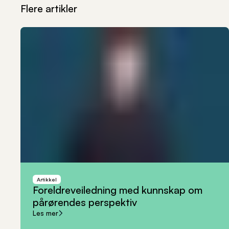
Flere artikler
Artikkel
Foreldreveiledning
med
kunnskap
om
pårørendes
perspektiv
Les mer