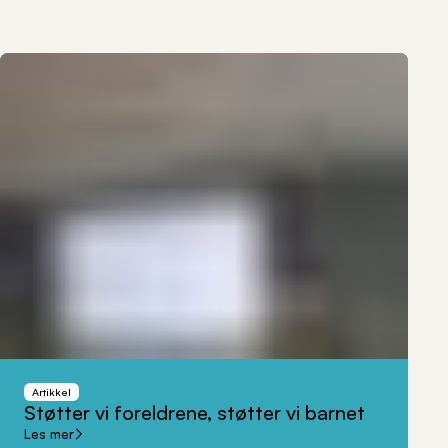
Artikkel
Støtter
vi
foreldrene,
støtter
vi
barnet
Les mer