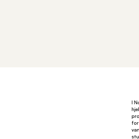
I N
hje
pro
for
van
stu