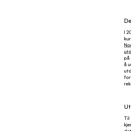
De
I 2
kur
No
ut
på
å u
utd
for
rek
Ut
Til
kje
det