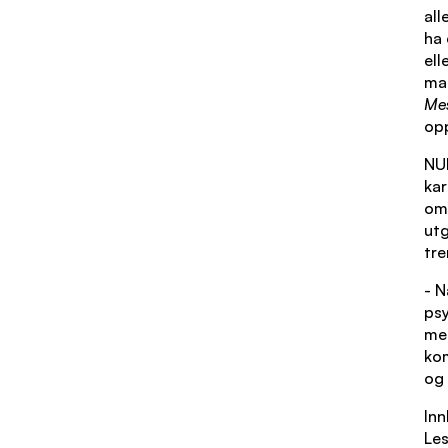
all
ha 
ell
mar
Mes
opp
NUB
kar
om 
utg
tre
- N
ps
mel
ko
og 
Inn
Les