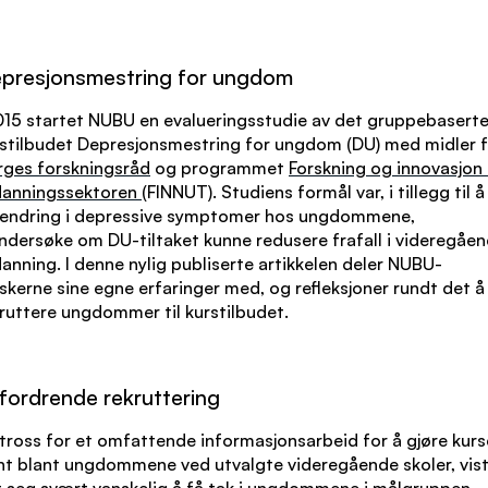
presjonsmestring for ungdom
015 startet NUBU en evalueringsstudie av det gruppebasert
stilbudet Depresjonsmestring for ungdom (DU) med midler f
rges forskningsråd
og programmet
Forskning og innovasjon 
danningssektoren
(FINNUT). Studiens formål var, i tillegg til å
 endring i depressive symptomer hos ungdommene,
ndersøke om DU-tiltaket kunne redusere frafall i videregåe
anning. I denne nylig publiserte artikkelen deler NUBU-
skerne sine egne erfaringer med, og refleksjoner rundt det å
ruttere ungdommer til kurstilbudet.
fordrende rekruttering
 tross for et omfattende informasjonsarbeid for å gjøre kurs
nt blant ungdommene ved utvalgte videregående skoler, vis
 seg svært vanskelig å få tak i ungdommene i målgruppen.