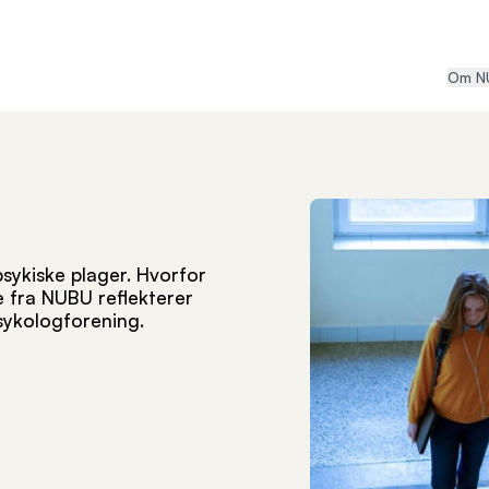
Om N
psykiske plager. Hvorfor
e fra NUBU reflekterer
psykologforening.