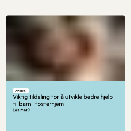
Artikkel
Viktig
tildeling
for
å
utvikle
bedre
hjelp
til
barn
i
fosterhjem
Les mer