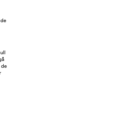
t
dde
ull
gå
e de
r