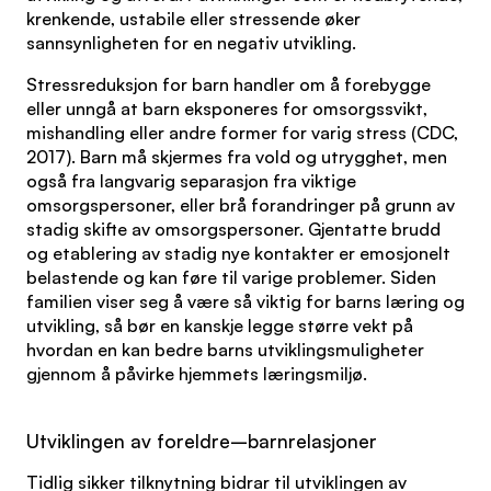
krenkende, ustabile eller stressende øker
sannsynligheten for en negativ utvikling.
Stressreduksjon for barn handler om å forebygge
eller unngå at barn eksponeres for omsorgssvikt,
mishandling eller andre former for varig stress (CDC,
2017). Barn må skjermes fra vold og utrygghet, men
også fra langvarig separasjon fra viktige
omsorgspersoner, eller brå forandringer på grunn av
stadig skifte av omsorgspersoner. Gjentatte brudd
og etablering av stadig nye kontakter er emosjonelt
belastende og kan føre til varige problemer. Siden
familien viser seg å være så viktig for barns læring og
utvikling, så bør en kanskje legge større vekt på
hvordan en kan bedre barns utviklingsmuligheter
gjennom å påvirke hjemmets læringsmiljø.
Utviklingen av foreldre–barnrelasjoner
Tidlig sikker tilknytning bidrar til utviklingen av