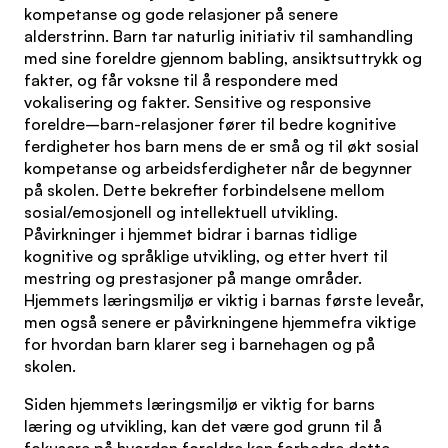
kompetanse og gode relasjoner på senere
alderstrinn. Barn tar naturlig initiativ til samhandling
med sine foreldre gjennom babling, ansiktsuttrykk og
fakter, og får voksne til å respondere med
vokalisering og fakter. Sensitive og responsive
foreldre–barn-relasjoner fører til bedre kognitive
ferdigheter hos barn mens de er små og til økt sosial
kompetanse og arbeidsferdigheter når de begynner
på skolen. Dette bekrefter forbindelsene mellom
sosial/emosjonell og intellektuell utvikling.
Påvirkninger i hjemmet bidrar i barnas tidlige
kognitive og språklige utvikling, og etter hvert til
mestring og prestasjoner på mange områder.
Hjemmets læringsmiljø er viktig i barnas første leveår,
men også senere er påvirkningene hjemmefra viktige
for hvordan barn klarer seg i barnehagen og på
skolen.
Siden hjemmets læringsmiljø er viktig for barns
læring og utvikling, kan det være god grunn til å
fokusere på hvordan foreldre kan forbedre dette