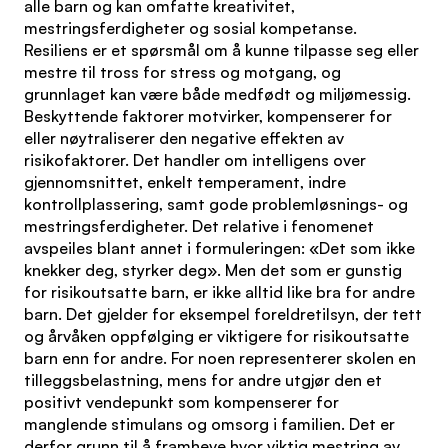
alle barn og kan omfatte kreativitet,
mestringsferdigheter og sosial kompetanse.
Resiliens er et spørsmål om å kunne tilpasse seg eller
mestre til tross for stress og motgang, og
grunnlaget kan være både medfødt og miljømessig.
Beskyttende faktorer motvirker, kompenserer for
eller nøytraliserer den negative effekten av
risikofaktorer. Det handler om intelligens over
gjennomsnittet, enkelt temperament, indre
kontrollplassering, samt gode problemløsnings- og
mestringsferdigheter. Det relative i fenomenet
avspeiles blant annet i formuleringen: «Det som ikke
knekker deg, styrker deg». Men det som er gunstig
for risikoutsatte barn, er ikke alltid like bra for andre
barn. Det gjelder for eksempel foreldretilsyn, der tett
og årvåken oppfølging er viktigere for risikoutsatte
barn enn for andre. For noen representerer skolen en
tilleggsbelastning, mens for andre utgjør den et
positivt vendepunkt som kompenserer for
manglende stimulans og omsorg i familien. Det er
derfor grunn til å framheve hvor viktig mestring av