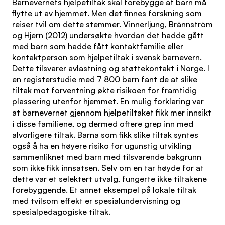
Barnevernets hjelpetiltak skal forebygge at barn må
flytte ut av hjemmet. Men det finnes forskning som
reiser tvil om dette stemmer. Vinnerljung, Brännström
og Hjern (2012) undersøkte hvordan det hadde gått
med barn som hadde fått kontaktfamilie eller
kontaktperson som hjelpetiltak i svensk barnevern.
Dette tilsvarer avlastning og støttekontakt i Norge. I
en registerstudie med 7 800 barn fant de at slike
tiltak mot forventning økte risikoen for framtidig
plassering utenfor hjemmet. En mulig forklaring var
at barnevernet gjennom hjelpetiltaket fikk mer innsikt
i disse familiene, og dermed oftere grep inn med
alvorligere tiltak. Barna som fikk slike tiltak syntes
også å ha en høyere risiko for ugunstig utvikling
sammenliknet med barn med tilsvarende bakgrunn
som ikke fikk innsatsen. Selv om en tar høyde for at
dette var et selektert utvalg, fungerte ikke tiltakene
forebyggende. Et annet eksempel på lokale tiltak
med tvilsom effekt er spesialundervisning og
spesialpedagogiske tiltak.