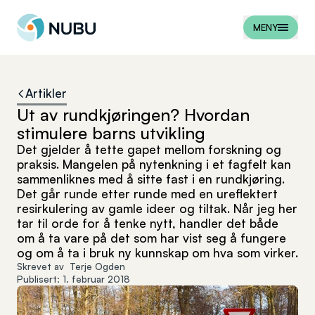
Til forsiden
MENY
Artikler
Ut av rundkjøringen? Hvordan
stimulere barns utvikling
Det gjelder å tette gapet mellom forskning og
praksis. Mangelen på nytenkning i et fagfelt kan
sammenliknes med å sitte fast i en rundkjøring.
Det går runde etter runde med en ureflektert
resirkulering av gamle ideer og tiltak. Når jeg her
tar til orde for å tenke nytt, handler det både
om å ta vare på det som har vist seg å fungere
og om å ta i bruk ny kunnskap om hva som virker.
Skrevet av
Terje Ogden
Publisert:
1. februar 2018