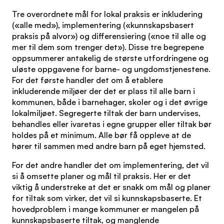
Tre overordnete mål for lokal praksis er inkludering
(«alle med»), implementering («kunnskapsbasert
praksis på alvor») og differensiering («noe til alle og
mer til dem som trenger det»). Disse tre begrepene
oppsummerer antakelig de største utfordringene og
uløste oppgavene for barne- og ungdomstjenestene.
For det første handler det om å etablere
inkluderende miljøer der det er plass til alle barn i
kommunen, både i barnehager, skoler og i det øvrige
lokalmiljøet. Segregerte tiltak der barn undervises,
behandles eller ivaretas i egne grupper eller tiltak bør
holdes på et minimum. Alle bør få oppleve at de
hører til sammen med andre barn på eget hjemsted.
For det andre handler det om implementering, det vil
si å omsette planer og mål til praksis. Her er det
viktig å understreke at det er snakk om mål og planer
for tiltak som virker, det vil si kunnskapsbaserte. Et
hovedproblem i mange kommuner er mangelen på
kunnskapsbaserte tiltak, og manglende