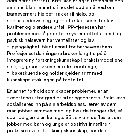
dominerer fortsatt. Kritikken er også fremdeles den
samme; blant annet stilles det spørsmål ved om
barnevernets hjelpetiltak er til hjelp, og
spesialundervisning og –tiltak kritiseres for lav
kvalitet og blandete utfall. PP-tjenesten har
problemer med å prioritere systemrettet arbeid, og
psykisk helsevern har ventelister og lav
tilgjengelighet, blant annet for barnevernsbarn.
Profesjonsutdanningene bruker lang tid på å
integrere ny forskningskunnskap i praksismodellene
sine, og grunnbøkene er ofte teoritunge,
tilbakeskuende og holder sjelden tritt med
kunnskapsutviklingen på fagfeltet.
Et annet forhold som skaper problemer, er at
tjenestene i stor grad er erfaringsbaserte. Praktikere
sosialiseres inn på sin arbeidsplass, lærer av dem
man jobber sammen med, og hvis de trenger råd, så
spør de gjerne en kollega. Så selv om de fleste som
jobber med barn og unge er positivt innstilte til
praksisrelevant forskningskunnskap, har den