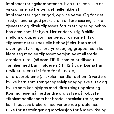
implementeringskompetanse. Hvis tiltakene ikke er
virksomme, så hjelper det heller ikke at
implementeringen er god, og vice versa. Og for det
tredje handler god praksis om differensiering, slik at
tjenester og tiltak tilpasses forutsetninger og behov
hos dem som får hjelp. Her er det viktig å skille
mellom grupper som har behov for egne tiltak
tilpasset deres spesielle behov (f.eks. barn med
alvorlige utviklingsforstyrrelser) og grupper som kan
klare seg med en tilpasset versjon av et allerede
etablert tiltak (så som TIBIR, som er et tilbud til
familier med barn i alderen 3 til 12 år, der barna har
utviklet, eller står i fare for å utvikle,
atferdsproblemer). I skolen handler det om å vurdere
hvilke barn som trenger spesialpedagogiske tiltak og
hvilke som kan hjelpes med tilrettelagt opplæring.
Kommunene må med andre ord satse på robuste
tiltaksmodeller som har brede inntakskriterier, som
kan tilpasses brukere med varierende problemer,
ulike forutsetninger og motivasjon for å medvirke og