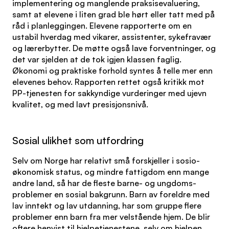
implementering og manglende praksisevaluering,
samt at elevene i liten grad ble hørt eller tatt med på
råd i planleggingen. Elevene rapporterte om en
ustabil hverdag med vikarer, assistenter, sykefravær
og lærerbytter. De møtte også lave forventninger, og
det var sjelden at de tok igjen klassen faglig.
Økonomi og praktiske forhold syntes å telle mer enn
elevenes behov. Rapporten rettet også kritikk mot
PP-tjenesten for sakkyndige vurderinger med ujevn
kvalitet, og med lavt presisjonsnivå.
Sosial ulikhet som utfordring
Selv om Norge har relativt små forskjeller i sosio-
økonomisk status, og mindre fattigdom enn mange
andre land, så har de fleste barne- og ungdoms-
problemer en sosial bakgrunn. Barn av foreldre med
lav inntekt og lav utdanning, har som gruppe flere
problemer enn barn fra mer velstående hjem. De blir
oftere henvist til hjelpetjenestene, selv om hjelpen