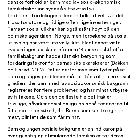
danske forhold at barn med lav sosio-økonomisk
familiebakgrunn synes å sitte «fast» i
ferdighetsfordelingen allerede tidlig i livet. Og det til
tross for store og tidlige offentlige investeringer.
Temaet sosial ulikhet har også stått høyt på den
politiske agendaen i Norge, men forsøkene på sosial
utjevning har vært lite vellykket. Blant annet viste
evalueringen av skolereformen ‘Kunnskapsløftet’ at
familiebakgrunn hadde fått økt betydning som
forklaringsfaktor for barnas skolekarakterer (Bakken
og Elstad, 2012). Det er derfor mye som tyder på at
barn og unges problemer må forståes ut fra en sosial
gradient der barn med lav sosioøkonomisk bakgrunn
registreres for flere problemer, og har minst utbytte
av tiltakene. Og siden de fleste hjelpetiltak er
frivillige, påvirker sosial bakgrunn også tendensen til
å ta imot eller søke hjelp. Barna som kan trenge det
mest, blir lett de som får minst.
Barn og unges sosiale bakgrunn er en indikator på
hvor gunstig og stimulerende familien er for deres