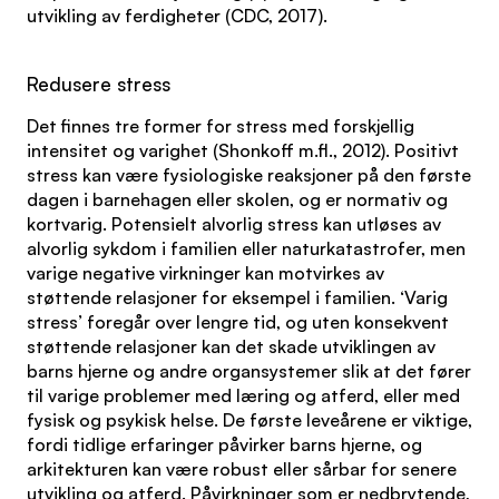
utvikling av ferdigheter (CDC, 2017).
Redusere stress
Det finnes tre former for stress med forskjellig
intensitet og varighet (Shonkoff m.fl., 2012). Positivt
stress kan være fysiologiske reaksjoner på den første
dagen i barnehagen eller skolen, og er normativ og
kortvarig. Potensielt alvorlig stress kan utløses av
alvorlig sykdom i familien eller naturkatastrofer, men
varige negative virkninger kan motvirkes av
støttende relasjoner for eksempel i familien. ‘Varig
stress’ foregår over lengre tid, og uten konsekvent
støttende relasjoner kan det skade utviklingen av
barns hjerne og andre organsystemer slik at det fører
til varige problemer med læring og atferd, eller med
fysisk og psykisk helse. De første leveårene er viktige,
fordi tidlige erfaringer påvirker barns hjerne, og
arkitekturen kan være robust eller sårbar for senere
utvikling og atferd. Påvirkninger som er nedbrytende,