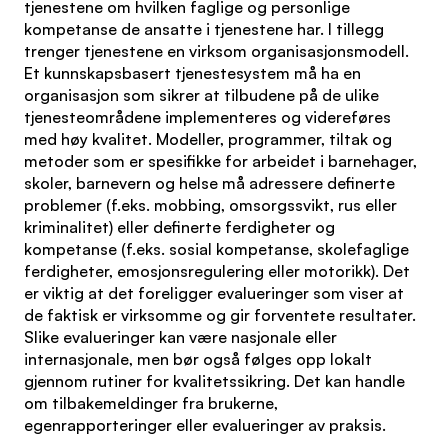
tjenestene om hvilken faglige og personlige
kompetanse de ansatte i tjenestene har. I tillegg
trenger tjenestene en virksom organisasjonsmodell.
Et kunnskapsbasert tjenestesystem må ha en
organisasjon som sikrer at tilbudene på de ulike
tjenesteområdene implementeres og videreføres
med høy kvalitet. Modeller, programmer, tiltak og
metoder som er spesifikke for arbeidet i barnehager,
skoler, barnevern og helse må adressere definerte
problemer (f.eks. mobbing, omsorgssvikt, rus eller
kriminalitet) eller definerte ferdigheter og
kompetanse (f.eks. sosial kompetanse, skolefaglige
ferdigheter, emosjonsregulering eller motorikk). Det
er viktig at det foreligger evalueringer som viser at
de faktisk er virksomme og gir forventete resultater.
Slike evalueringer kan være nasjonale eller
internasjonale, men bør også følges opp lokalt
gjennom rutiner for kvalitetssikring. Det kan handle
om tilbakemeldinger fra brukerne,
egenrapporteringer eller evalueringer av praksis.