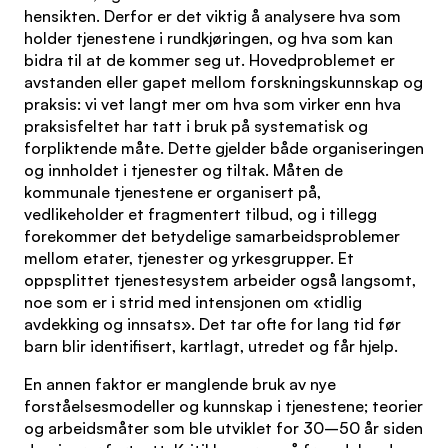
hensikten. Derfor er det viktig å analysere hva som
holder tjenestene i rundkjøringen, og hva som kan
bidra til at de kommer seg ut. Hovedproblemet er
avstanden eller gapet mellom forskningskunnskap og
praksis: vi vet langt mer om hva som virker enn hva
praksisfeltet har tatt i bruk på systematisk og
forpliktende måte. Dette gjelder både organiseringen
og innholdet i tjenester og tiltak. Måten de
kommunale tjenestene er organisert på,
vedlikeholder et fragmentert tilbud, og i tillegg
forekommer det betydelige samarbeidsproblemer
mellom etater, tjenester og yrkesgrupper. Et
oppsplittet tjenestesystem arbeider også langsomt,
noe som er i strid med intensjonen om «tidlig
avdekking og innsats». Det tar ofte for lang tid før
barn blir identifisert, kartlagt, utredet og får hjelp.
En annen faktor er manglende bruk av nye
forståelsesmodeller og kunnskap i tjenestene; teorier
og arbeidsmåter som ble utviklet for 30–50 år siden