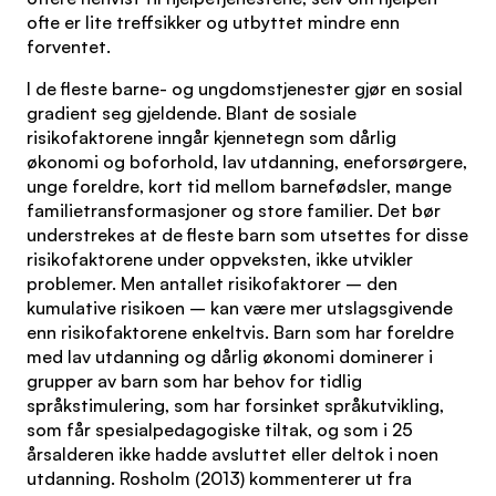
ofte er lite treffsikker og utbyttet mindre enn
forventet.
I de fleste barne- og ungdomstjenester gjør en sosial
gradient seg gjeldende. Blant de sosiale
risikofaktorene inngår kjennetegn som dårlig
økonomi og boforhold, lav utdanning, eneforsørgere,
unge foreldre, kort tid mellom barnefødsler, mange
familietransformasjoner og store familier. Det bør
understrekes at de fleste barn som utsettes for disse
risikofaktorene under oppveksten, ikke utvikler
problemer. Men antallet risikofaktorer – den
kumulative risikoen – kan være mer utslagsgivende
enn risikofaktorene enkeltvis. Barn som har foreldre
med lav utdanning og dårlig økonomi dominerer i
grupper av barn som har behov for tidlig
språkstimulering, som har forsinket språkutvikling,
som får spesialpedagogiske tiltak, og som i 25
årsalderen ikke hadde avsluttet eller deltok i noen
utdanning. Rosholm (2013) kommenterer ut fra