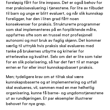
foreløpig fått for lite innpass. Det er også behov for
mer praksisevaluering i tjenestene. For lite av tilbudet
til barn og unge er blitt evaluert, og når slik kunnskap
foreligger, har den i liten grad fått noen
konsekvenser for praksis. Strukturerte programmer
som skal implementeres på en forpliktende måte,
oppfattes ofte som en trussel mot profesjonell
autonomi og mot bruk av faglig skjønn. Det kommer
særlig til uttrykk hvis praksis skal evalueres med
tanke på brukernes utbytte og kriterier for
etterlevelse og kvalitet. Selv om det er lite som taler
for en slik polarisering, så har det ført til at mange
enten er for eller imot kunnskapsbasert praksis.
Men; tydeligere krav om at tiltak skal være
kunnskapsbaserte og at implementering og utfall
skal evalueres, vil, sammen med en mer helhetlig
organisering, kunne få barne- og ungdomstjenestene
ut av rundkjøringen. Et par eksempler illustrerer
behovet for nye grep.