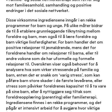
mot familiesamhold, samhandling og positive
endringer i det sosiale nettverket.
Disse virksomme ingrediensene inngår i en rekke
programmer for barn og unge. På ulike måter bidrar
de til å etablere grunnleggende tilknytning mellom
foreldre og barn, men også til å lære foreldre og
barn viktige livsferdigheter. For barn handler det om
positive relasjoner til jevnaldrende, mens det for
foreldrene handler om relasjoner til barna, eller til
andre voksne som de har uformelle og formelle
relasjoner til. Oversikten viser også behovet for å
analysere hva som virker stressende på familie og
barn, enten det er snakk om ‘varig stress’, som kan
påføre barn store skader i de første leveårene, eller
stress som påvirker foreldrenes kapasitet til å ta vare
på sine barn, eller å nyttiggjøre seg tiltak som
foreldreopplæring (parenting) eller familieterapi.
Ingrediensene finnes i en rekke programmer, og det
pågår et intensivt arbeid for å avgjøre hvor viktige