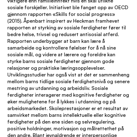
viktigere enn familieinntekt hvis en skal utlikne
sosiale forskjeller. Initiativet ble fanget opp av OECD
gjennom rapporten «Skills for social progress»
(2015). Åpenbart inspirert av Heckman framhevet
rapporten at styrking av sosiale ferdigheter fører til
bedre helse, trivsel og redusert antisosial atferd.
Rapporten underbygger at barn kan lære å
samarbeide og kontrollere følelser for å nå sine
sosiale mål, og videre at lærere og foreldre kan
styrke barns sosiale ferdigheter gjennom gode
relasjoner og praktiske læringsopplevelser.
Utviklingsstudier har også vist at det er sammenheng
mellom barns tidlige sosiale ferdighetsnivå og senere
mestring av utdanning og arbeidsliv. Sosiale
ferdigheter interagerer med kognitive ferdigheter og
øker mulighetene for å lykkes i utdanning og på
arbeidsmarkedet. Skoleprestasjoner er et resultat av
samvirket mellom barns intellektuelle eller kognitive
ferdigheter på den ene siden og selvregulering,
positive holdninger, motivasjon og målrettethet på
den andre. Blant jevnaldrende er interpersonlige