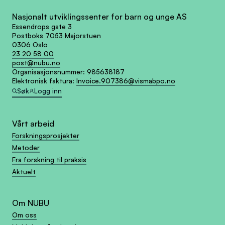
Nasjonalt utviklingssenter for barn og unge AS
Essendrops gate 3
Postboks 7053 Majorstuen
0306 Oslo
23 20 58 00
post@nubu.no
Organisasjonsnummer:
985638187
Elektronisk faktura:
Invoice.907386@vismabpo.no
Søk
Logg inn
Vårt arbeid
Forskningsprosjekter
Metoder
Fra forskning til praksis
Aktuelt
Om NUBU
Om oss