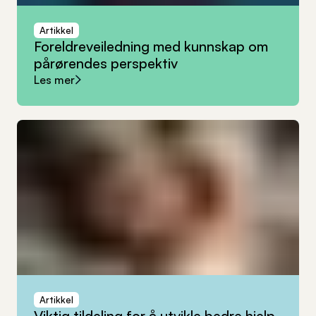
Artikkel
Foreldreveiledning
med
kunnskap
om
pårørendes
perspektiv
Les mer
Artikkel
Viktig
tildeling
for
å
utvikle
bedre
hjelp