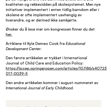
kvaliteten og rekkevidden på skolesystemet. Men nye
initiativer implementert i enten tidlig barndom eller i
skolene er ofte implementert uavhengig av
hverandre, og er dermed ikke samkjørte.
Ønsker du å lese mer om kongressen finner du det
her.
Artiklene til Kyle Demeo Cook fra
Educational
Development Center
:
Den første artikkelen er trykket i International
Journal of Child Care and Education Policy:
https://ijccep.springeropen.com/articles/10.1186/s40723
017-0039-5
Den andre artikkelen kommer i august-nummeret av
I
n
ternational Journal of Early Childhood
.