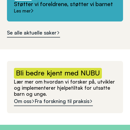
Støtter
vi
foreldrene,
støtter
vi
barnet
Les mer
Se alle aktuelle saker
Bli
bedre
kjent
med
NUBU
Lær mer om hvordan vi forsker på, utvikler
og implementerer hjelpetiltak for utsatte
barn og unge.
Om oss
Fra forskning til praksis