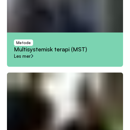
Metode
Multisystemisk
terapi
(MST)
Les mer