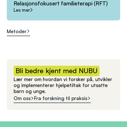
Relasjonsfokusert
familieterapi
(RFT)
Les mer
Metoder
Bli
bedre
kjent
med
NUBU
Lær mer om hvordan vi forsker på, utvikler
og implementerer hjelpetiltak for utsatte
barn og unge.
Om oss
Fra forskning til praksis