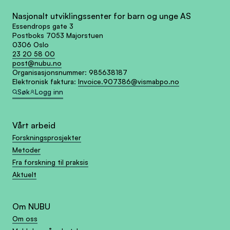
Nasjonalt utviklingssenter for barn og unge AS
Essendrops gate 3
Postboks 7053 Majorstuen
0306 Oslo
23 20 58 00
post@nubu.no
Organisasjonsnummer:
985638187
Elektronisk faktura:
Invoice.907386@vismabpo.no
Søk
Logg inn
Vårt arbeid
Forskningsprosjekter
Metoder
Fra forskning til praksis
Aktuelt
Om NUBU
Om oss