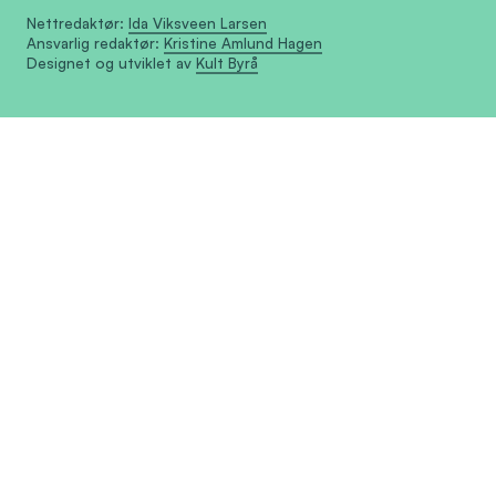
Nettredaktør:
Ida Viksveen Larsen
Ansvarlig redaktør:
Kristine Amlund Hagen
Designet og utviklet av
Kult Byrå