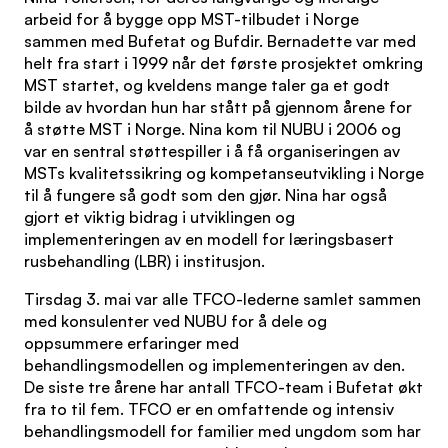
arbeid for å bygge opp MST-tilbudet i Norge
sammen med Bufetat og Bufdir. Bernadette var med
helt fra start i 1999 når det første prosjektet omkring
MST startet, og kveldens mange taler ga et godt
bilde av hvordan hun har stått på gjennom årene for
å støtte MST i Norge. Nina kom til NUBU i 2006 og
var en sentral støttespiller i å få organiseringen av
MSTs kvalitetssikring og kompetanseutvikling i Norge
til å fungere så godt som den gjør. Nina har også
gjort et viktig bidrag i utviklingen og
implementeringen av en modell for læringsbasert
rusbehandling (LBR) i institusjon.
Tirsdag 3. mai var alle TFCO-lederne samlet sammen
med konsulenter ved NUBU for å dele og
oppsummere erfaringer med
behandlingsmodellen og implementeringen av den.
De siste tre årene har antall TFCO-team i Bufetat økt
fra to til fem. TFCO er en omfattende og intensiv
behandlingsmodell for familier med ungdom som har