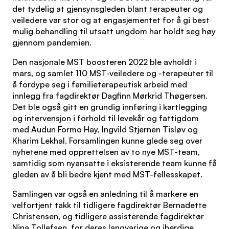
det tydelig at gjensynsgleden blant terapeuter og
veiledere var stor og at engasjementet for å gi best
mulig behandling til utsatt ungdom har holdt seg høy
gjennom pandemien.
Den nasjonale MST boosteren 2022 ble avholdt i
mars, og samlet 110 MST-veiledere og -terapeuter til
å fordype seg i familieterapeutisk arbeid med
innlegg fra fagdirektør Dagfinn Mørkrid Thøgersen.
Det ble også gitt en grundig innføring i kartlegging
og intervensjon i forhold til levekår og fattigdom
med Audun Formo Hay, Ingvild Stjernen Tisløv og
Kharim Lekhal. Forsamlingen kunne glede seg over
nyhetene med opprettelsen av to nye MST-team,
samtidig som nyansatte i eksisterende team kunne få
gleden av å bli bedre kjent med MST-fellesskapet.
Samlingen var også en anledning til å markere en
velfortjent takk til tidligere fagdirektør Bernadette
Christensen, og tidligere assisterende fagdirektør
Nina Tollefsen, for deres langvarige og iherdige