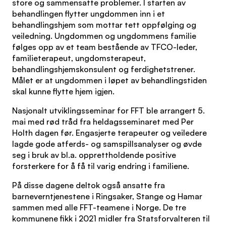
store og sammensatte problemer. I starten av
behandlingen flytter ungdommen inn i et
behandlingshjem som mottar tett oppfølging og
veiledning. Ungdommen og ungdommens familie
følges opp av et team bestående av TFCO-leder,
familieterapeut, ungdomsterapeut,
behandlingshjemskonsulent og ferdighetstrener.
Målet er at ungdommen i løpet av behandlingstiden
skal kunne flytte hjem igjen.
Nasjonalt utviklingsseminar for FFT ble arrangert 5.
mai med rød tråd fra heldagsseminaret med Per
Holth dagen før. Engasjerte terapeuter og veiledere
lagde gode atferds- og samspillsanalyser og øvde
seg i bruk av bl.a. opprettholdende positive
forsterkere for å få til varig endring i familiene.
På disse dagene deltok også ansatte fra
barneverntjenestene i Ringsaker, Stange og Hamar
sammen med alle FFT-teamene i Norge. De tre
kommunene fikk i 2021 midler fra Statsforvalteren til