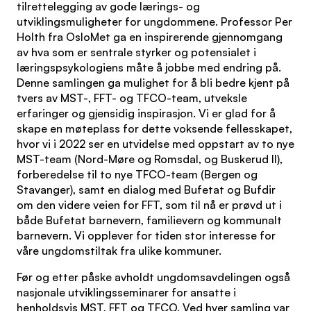
tilrettelegging av gode lærings- og
utviklingsmuligheter for ungdommene. Professor Per
Holth fra OsloMet ga en inspirerende gjennomgang
av hva som er sentrale styrker og potensialet i
læringspsykologiens måte å jobbe med endring på.
Denne samlingen ga mulighet for å bli bedre kjent på
tvers av MST-, FFT- og TFCO-team, utveksle
erfaringer og gjensidig inspirasjon. Vi er glad for å
skape en møteplass for dette voksende fellesskapet,
hvor vi i 2022 ser en utvidelse med oppstart av to nye
MST-team (Nord-Møre og Romsdal, og Buskerud II),
forberedelse til to nye TFCO-team (Bergen og
Stavanger), samt en dialog med Bufetat og Bufdir
om den videre veien for FFT, som til nå er prøvd ut i
både Bufetat barnevern, familievern og kommunalt
barnevern. Vi opplever for tiden stor interesse for
våre ungdomstiltak fra ulike kommuner.
Før og etter påske avholdt ungdomsavdelingen også
nasjonale utviklingsseminarer for ansatte i
henholdsvis MST, FFT og TFCO. Ved hver samling var