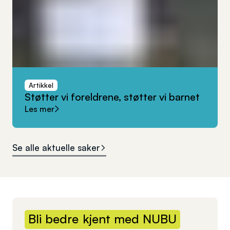
Artikkel
Støtter
vi
foreldrene,
støtter
vi
barnet
Les mer
Se alle aktuelle saker
Bli
bedre
kjent
med
NUBU