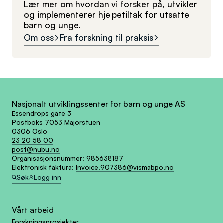
Lær mer om hvordan vi forsker på, utvikler
og implementerer hjelpetiltak for utsatte
barn og unge.
Om oss
Fra forskning til praksis
Nasjonalt utviklingssenter for barn og unge AS
Essendrops gate 3
Postboks 7053 Majorstuen
0306 Oslo
23 20 58 00
post@nubu.no
Organisasjonsnummer:
985638187
Elektronisk faktura:
Invoice.907386@vismabpo.no
Søk
Logg inn
Vårt arbeid
Forskningsprosjekter