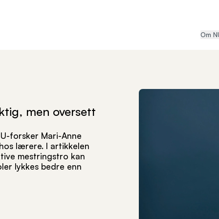
Om N
iktig, men oversett
NUBU-forsker Mari-Anne
os lærere. I artikkelen
tive mestringstro kan
oler lykkes bedre enn