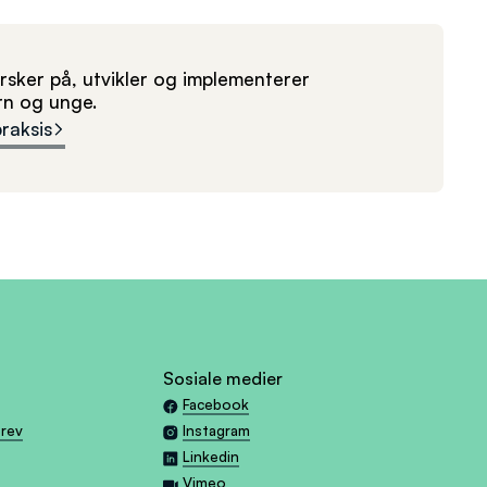
sker på, utvikler og implementerer
arn og unge.
praksis
Sosiale medier
Facebook
brev
Instagram
Linkedin
Vimeo