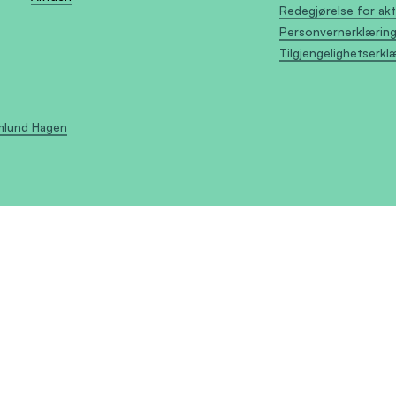
Redegjørelse for ak
Personvernerklærin
Tilgjengelighetserkl
Amlund Hagen