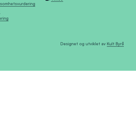
tsomhetsvurdering
g
æring
Designet og utviklet av
Kult Byrå