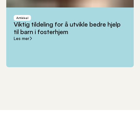
Artikkel
Viktig
tildeling
for
å
utvikle
bedre
hjelp
til
barn
i
fosterhjem
Les mer