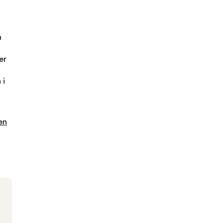
n
er
 i
en