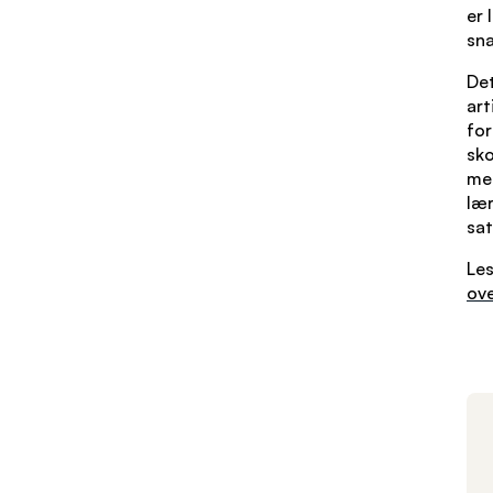
er 
sna
Det
art
for
sko
men
lær
sat
Les
ove