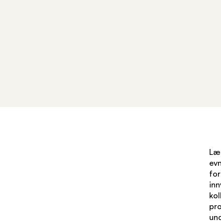
Lær
evn
for
inn
kol
pro
und