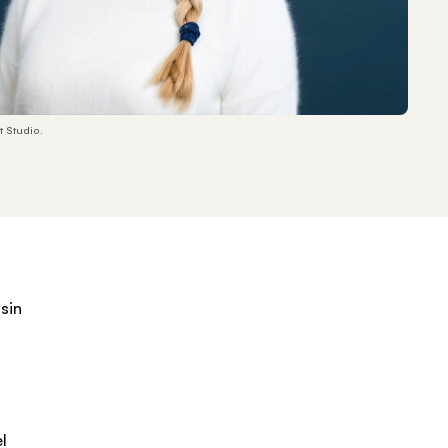
 Studio.
 sin
l