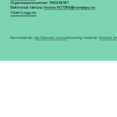
Organisasjonsnummer:
985638187
Elektronisk faktura:
Invoice.907386@vismabpo.no
Søk
Logg inn
Nettredaktør:
Ida Viksveen Larsen
Ansvarlig redaktør:
Kristine 