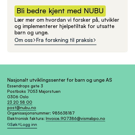
Bli
bedre
kjent
med
NUBU
Lær mer om hvordan vi forsker på, utvikler
og implementerer hjelpetiltak for utsatte
barn og unge.
Om oss
Fra forskning til praksis
Nasjonalt utviklingssenter for barn og unge AS
Essendrops gate 3
Postboks 7053 Majorstuen
0306 Oslo
23 20 58 00
post@nubu.no
Organisasjonsnummer:
985638187
Elektronisk faktura:
Invoice.907386@vismabpo.no
Søk
Logg inn