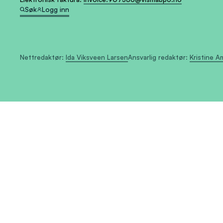
Søk
Logg inn
Nettredaktør:
Ida Viksveen Larsen
Ansvarlig redaktør:
Kristine 