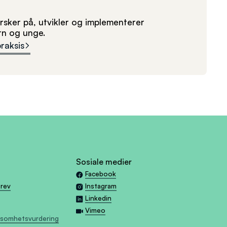
sker på, utvikler og implementerer
arn og unge.
praksis
Sosiale medier
Facebook
brev
Instagram
Linkedin
Vimeo
tsomhetsvurdering