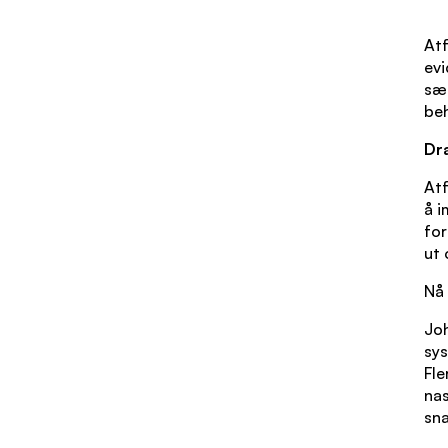
Atf
evi
sær
be
Dra
Atf
å i
for
ut 
Nå 
Joh
sys
Fle
nas
sn