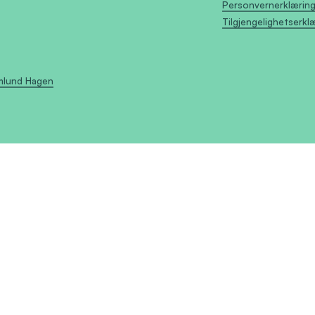
Personvernerklærin
Tilgjengelighetserkl
Amlund Hagen