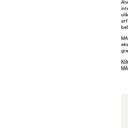
Anx
int
uli
atf
beh
MAT
eks
gra
Kli
MA