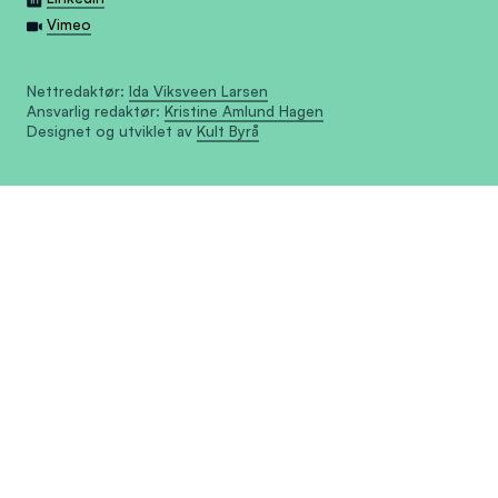
Vimeo
Nettredaktør:
Ida Viksveen Larsen
Ansvarlig redaktør:
Kristine Amlund Hagen
Designet og utviklet av
Kult Byrå