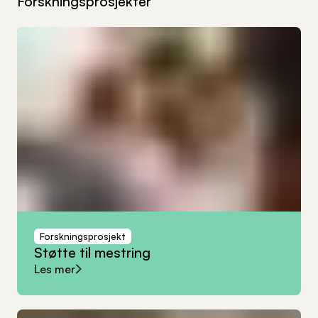
Forskningsprosjekter
Forskningsprosjekt
Støtte
til
mestring
Les mer