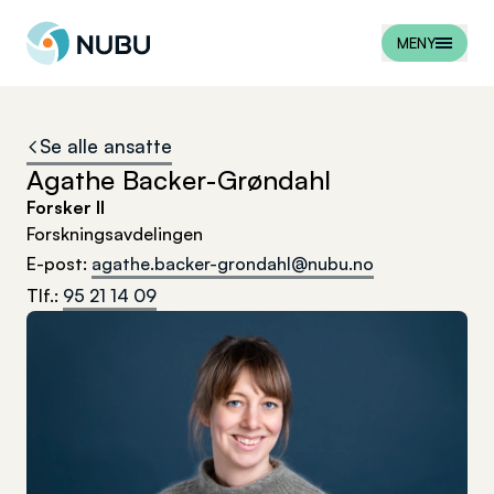
Til forsiden
MENY
Se alle ansatte
Agathe Backer-Grøndahl
Forsker II
Forskningsavdelingen
E-post
:
agathe.backer-grondahl@nubu.no
Tlf.
:
95 21 14 09