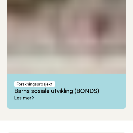
Forskningsprosjekt
Barns
sosiale
utvikling
(BONDS)
Les mer