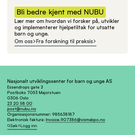
Bli
bedre
kjent
med
NUBU
Lær mer om hvordan vi forsker på, utvikler
og implementerer hjelpetiltak for utsatte
barn og unge.
Om oss
Fra forskning til praksis
Nasjonalt utviklingssenter for barn og unge AS
Essendrops gate 3
Postboks 7053 Majorstuen
0306 Oslo
23 20 58 00
post@nubu.no
Organisasjonsnummer:
985638187
Elektronisk faktura:
Invoice.907386@vismabpo.no
Søk
Logg inn