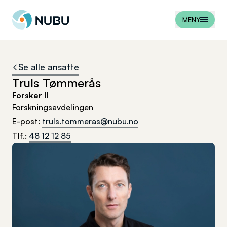
Til forsiden
MENY
Se alle ansatte
Truls Tømmerås
Forsker II
Forskningsavdelingen
E-post
:
truls.tommeras@nubu.no
Tlf.
:
48 12 12 85