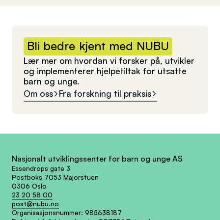
Bli
bedre
kjent
med
NUBU
Lær mer om hvordan vi forsker på, utvikler
og implementerer hjelpetiltak for utsatte
barn og unge.
Om oss
Fra forskning til praksis
Nasjonalt utviklingssenter for barn og unge AS
Essendrops gate 3
Postboks 7053 Majorstuen
0306 Oslo
23 20 58 00
post@nubu.no
Organisasjonsnummer:
985638187