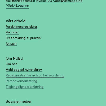
Elektronisk faktura:
Invoice.907386@vismabpo.no
Søk
Logg inn
Vårt arbeid
Forskningsprosjekter
Metoder
Fra forskning til praksis
Aktuelt
Om NUBU
Om oss
Meld deg på nyhetsbrev
Redegjørelse for aktsomhetsvurdering
Personvernerklæring
Tilgjengelighetserklæring
Sosiale medier