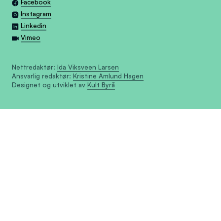
Facebook
Instagram
Linkedin
Vimeo
Nettredaktør:
Ida Viksveen Larsen
Ansvarlig redaktør:
Kristine Amlund Hagen
Designet og utviklet av
Kult Byrå