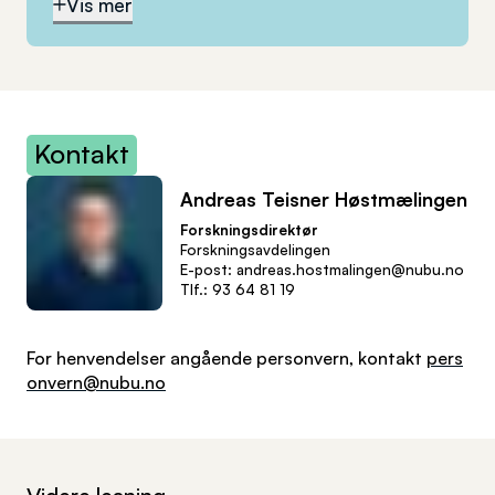
Vis mer
Kontakt
Andreas Teisner Høstmælingen
Forskningsdirektør
Forskningsavdelingen
E-post
:
andreas.hostmalingen@nubu.no
Tlf.
:
93 64 81 19
For henvendelser angående personvern, kontakt
pers
onvern@nubu.no