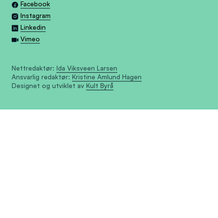
Facebook
Instagram
Linkedin
Vimeo
Nettredaktør:
Ida Viksveen Larsen
Ansvarlig redaktør:
Kristine Amlund Hagen
Designet og utviklet av
Kult Byrå