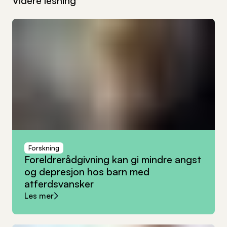
Videre lesning
Forskning
Foreldrerådgivning
kan
gi
mindre
angst
og
depresjon
hos
barn
med
atferdsvansker
Les mer