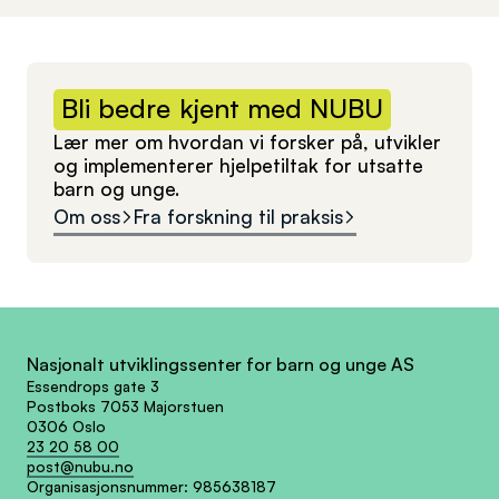
Bli
bedre
kjent
med
NUBU
Lær mer om hvordan vi forsker på, utvikler
og implementerer hjelpetiltak for utsatte
barn og unge.
Om oss
Fra forskning til praksis
Nasjonalt utviklingssenter for barn og unge AS
Essendrops gate 3
Postboks 7053 Majorstuen
0306 Oslo
23 20 58 00
post@nubu.no
Organisasjonsnummer:
985638187