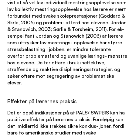
vist at så vel lav individuell mestringsopplevelse som
lav kollektiv mestringsopplevelse hos lærere er nært
forbundet med svake skoleprestasjoner (Goddard &
Skrla, 2006) og problem- atferd hos elevene. Jordan
& Stanowich, 2003; Sørlie & Torsheim, 2011). For ek-
sempel fant Jordan og Stanowich (2003) at lærere
som uttrykker lav mestrings- opplevelse har større
stressbelastning i jobben, er mindre tolerante
overfor problematferd og uvanlige lærings- mønstre
hos elevene. De tar oftere i bruk ineffektive,
straffende og reaktive disiplineringsstrategier, og
søker oftere mot segregering av problematiske
elever.
Effekter på lærernes praksis
Det er også indikasjoner på at PALS/ SWPBIS kan ha
positive effekter på lærernes praksis. Foreløpig kan
det imidlertid ikke trekkes sikre konklus- joner, fordi
bare to amerikanske studier med svake