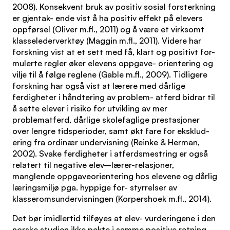
2008). Konsekvent bruk av positiv sosial forsterkning
er gjentak- ende vist å ha positiv effekt på elevers
oppførsel (Oliver m.fl., 2011) og å være et virksomt
klasselederverktøy (Maggin m.fl., 2011). Videre har
forskning vist at et sett med få, klart og positivt for-
mulerte regler øker elevens oppgave- orientering og
vilje til å følge reglene (Gable m.fl., 2009). Tidligere
forskning har også vist at lærere med dårlige
ferdigheter i håndtering av problem- atferd bidrar til
å sette elever i risiko for utvikling av mer
problematferd, dårlige skolefaglige prestasjoner
over lengre tidsperioder, samt økt fare for eksklud-
ering fra ordinær undervisning (Reinke & Herman,
2002). Svake ferdigheter i atferdsmestring er også
relatert til negative elev–lærer-relasjoner,
manglende oppgaveorientering hos elevene og dårlig
læringsmiljø pga. hyppige for- styrrelser av
klasseromsundervisningen (Korpershoek m.fl., 2014).
Det bør imidlertid tilføyes at elev- vurderingene i den
norske studien ikke pekte i samme positive retning