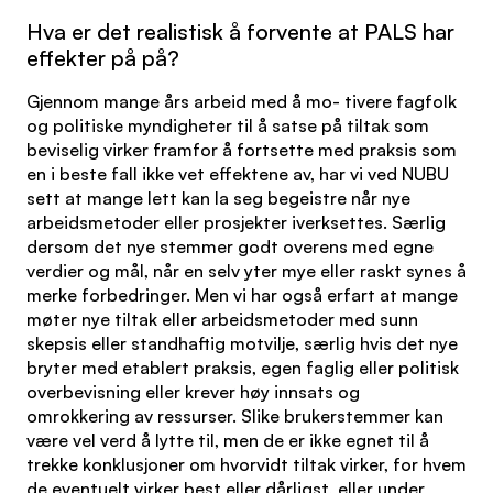
Hva er det realistisk å forvente at PALS har
effekter på på?
Gjennom mange års arbeid med å mo- tivere fagfolk
og politiske myndigheter til å satse på tiltak som
beviselig virker framfor å fortsette med praksis som
en i beste fall ikke vet effektene av, har vi ved NUBU
sett at mange lett kan la seg begeistre når nye
arbeidsmetoder eller prosjekter iverksettes. Særlig
dersom det nye stemmer godt overens med egne
verdier og mål, når en selv yter mye eller raskt synes å
merke forbedringer. Men vi har også erfart at mange
møter nye tiltak eller arbeidsmetoder med sunn
skepsis eller standhaftig motvilje, særlig hvis det nye
bryter med etablert praksis, egen faglig eller politisk
overbevisning eller krever høy innsats og
omrokkering av ressurser. Slike brukerstemmer kan
være vel verd å lytte til, men de er ikke egnet til å
trekke konklusjoner om hvorvidt tiltak virker, for hvem
de eventuelt virker best eller dårligst, eller under