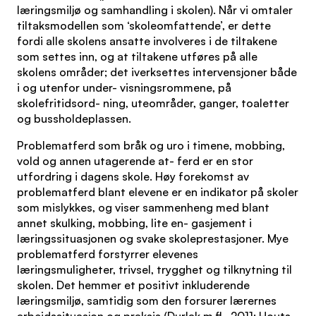
læringsmiljø og samhandling i skolen). Når vi omtaler
tiltaksmodellen som ‘skoleomfattende’, er dette
fordi alle skolens ansatte involveres i de tiltakene
som settes inn, og at tiltakene utføres på alle
skolens områder; det iverksettes intervensjoner både
i og utenfor under- visningsrommene, på
skolefritidsord- ning, uteområder, ganger, toaletter
og bussholdeplassen.
Problematferd som bråk og uro i timene, mobbing,
vold og annen utagerende at- ferd er en stor
utfordring i dagens skole. Høy forekomst av
problematferd blant elevene er en indikator på skoler
som mislykkes, og viser sammenheng med blant
annet skulking, mobbing, lite en- gasjement i
læringssituasjonen og svake skoleprestasjoner. Mye
problematferd forstyrrer elevenes
læringsmuligheter, trivsel, trygghet og tilknytning til
skolen. Det hemmer et positivt inkluderende
læringsmiljø, samtidig som den forsurer lærernes