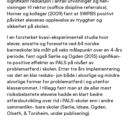
signifikant reduksjon i antall utvisninger og hen-
visninger til rektor («office disipline referrals»).
Horner og kolleger (2009) fant at SWPBS positivt
påvirket elevenes opplevelse av trygghet og
sikkerhet på skolen.
I en forsterket kvasi-eksperimentell studie hvor
elever, ansatte og foresatte ved 64 norske
barneskoler ble målt på seks målepunkt over en 4-års
periode, fant også Sørlie og Ogden (2015) signifikan-
te positive effekter av PALS på nivået av
problematferd i skolen. Etter tre års implementering
var det en klar reduks- jon både i alvorlige og mindre
alvorlige former for problematferd i og utenfor
klasserommet. I tillegg fant man at de aller mest
risikobelastete elevene hadde en klart bedre
atferdsutvikling over tid i PALS-skoler enn i andre
sammenlikn- bare skoler (Sørlie, Idsøe, Ogden,
Olseth, & Torsheim, under publisering).