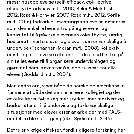
mestringsopplevelse (self-efficacy, col- lective
efficacy) (Bradshaw m.fl., 2010; Kelm & McIntosh,
2012, Ross & Horn- er, 2007, Ross m.fl., 2012, Sørlie
m.fl., 2016). Individuell mestringsopplevelse defineres
som den enkelte lærers tro på egne evner og
kapasitet til å påvirke elevenes skoleutbytte, særlig
hos umoti- verte elever og elever som er vanskelige å
undervise (Tschannen-Moran m.fl., 2008). Kollektiv
mestringsopplevelse refererer til de ansattes tro på
sin felles evne til å organisere undervisningen og
gjøre det som kreves for å skape suksess for alle
elever (Goddard m.fl., 2004).
Med andre ord, viser både de norske og amerikanske
funnene at både det samlete lærerkollegiet og den
enkelte lærer følte seg mer styrket, mer motivert og
bedre i stand til å undervise og takle vanskelige
situasjoner med elever etter at arbeidet med PALS-
modellen ble satt i gang (eks. Sørlie m.fl., 2016).
Dette er viktige effekter, fordi tidligere forskning har