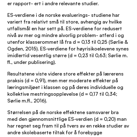
er rapport- ert i andre relevante studier.
ES-verdiene i de norske evaluerings- studiene har
variert fra relativt små til store, avhengig av hvilke
utfallsmål en har sett på. ES-verdiene for redusert
nivå av mer og mindre alvorlig problem- atferd i og
utenfor klasserommet lå fra d = 0,13 til 0,25 (Sørlie &
Ogden, 2015). ES-verdiene for høyrisikoelevene synes
imidlertid vesentlig større (d = 0,23 til 0,63; Sørlie m.
fl., under publisering).
Resultatene viste videre store effekter på lærerens
praksis (d = 0,91), men mer moderate effekter på
læringsmiljøet i klassen og på deres individuelle og
kollektive mestringsopplevelse (d = 0,17 til 0,34;
Sørlie m.fl., 2016).
Størrelsen på de norske effektene samsvarer bra
med den gjennomsnittlige ES-verdien (d = 0,20) man
har regnet seg fram til på tvers av en rekke studier av
andre skolebaserte tiltak for å forebygge