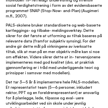
individuelt til- rettelagt undervisning og intensiv
sosial ferdighetstrening i form av det evidensbaserte
programmet SNAP (Stop-Now- and-Plan) (Augimeri
m.fl., 2007).
PALS-skolene bruker standardiserte og web-baserte
kartleggings- og tilbake- meldingsverktøy. Dette
sikrer for det første at utforming av tiltak baseres på
relevante data (framfor subjektiv synsing). For det
andre gir dette mål på virkningene av iverksatte
tiltak, slik at man på en mer objektiv måte kan si noe
om effekten. Videre sikrer dette at in- tervensjonene
implementeres med god kvalitet (dvs. at praktisk
gjennomføring er i tråd med underliggende teori og
prinsipper i samsvar med modellen).
Det tar 3–5 år å implementere hele PALS-modellen.
Et representativt team (5–6 personer, inkludert
rektor, PPT og en foreldrerepresentant) er ansvarlig
for å planlegge, lede, tilpasse og eval- uere
utviklingsarbeidet ved sin skole under jevnlig