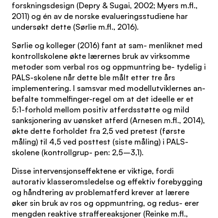
forskningsdesign (Depry & Sugai, 2002; Myers m.fl.,
2011) og én av de norske evalueringsstudiene har
undersøkt dette (Sørlie m.fl., 2016).
Sørlie og kolleger (2016) fant at sam- menliknet med
kontrollskolene økte lærernes bruk av virksomme
metoder som verbal ros og oppmuntring be- tydelig i
PALS-skolene når dette ble målt etter tre års
implementering. I samsvar med modellutviklernes an-
befalte tommelfinger-regel om at det ideelle er et
5:1-forhold mellom positiv atferdsstøtte og mild
sanksjonering av uønsket atferd (Arnesen m.fl., 2014),
økte dette forholdet fra 2,5 ved pretest (første
måling) til 4,5 ved posttest (siste måling) i PALS-
skolene (kontrollgrup- pen: 2,5–3,1).
Disse intervensjonseffektene er viktige, fordi
autorativ klasseromsledelse og effektiv forebygging
og håndtering av problematferd krever at lærere
øker sin bruk av ros og oppmuntring, og redus- erer
mengden reaktive straffereaksjoner (Reinke m.fl.,