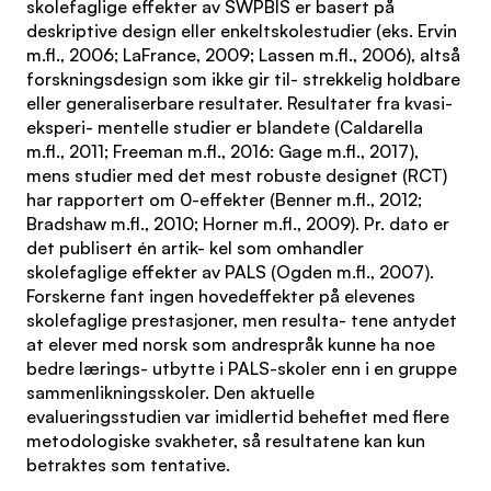
skolefaglige effekter av SWPBIS er basert på
deskriptive design eller enkeltskolestudier (eks. Ervin
m.fl., 2006; LaFrance, 2009; Lassen m.fl., 2006), altså
forskningsdesign som ikke gir til- strekkelig holdbare
eller generaliserbare resultater. Resultater fra kvasi-
eksperi- mentelle studier er blandete (Caldarella
m.fl., 2011; Freeman m.fl., 2016: Gage m.fl., 2017),
mens studier med det mest robuste designet (RCT)
har rapportert om 0-effekter (Benner m.fl., 2012;
Bradshaw m.fl., 2010; Horner m.fl., 2009). Pr. dato er
det publisert én artik- kel som omhandler
skolefaglige effekter av PALS (Ogden m.fl., 2007).
Forskerne fant ingen hovedeffekter på elevenes
skolefaglige prestasjoner, men resulta- tene antydet
at elever med norsk som andrespråk kunne ha noe
bedre lærings- utbytte i PALS-skoler enn i en gruppe
sammenlikningsskoler. Den aktuelle
evalueringsstudien var imidlertid beheftet med flere
metodologiske svakheter, så resultatene kan kun
betraktes som tentative.