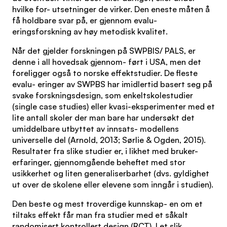
hvilke for- utsetninger de virker. Den eneste måten å
få holdbare svar på, er gjennom evalu-
eringsforskning av høy metodisk kvalitet.
Når det gjelder forskningen på SWPBIS/ PALS, er
denne i all hovedsak gjennom- ført i USA, men det
foreligger også to norske effektstudier. De fleste
evalu- eringer av SWPBS har imidlertid basert seg på
svake forskningsdesign, som enkeltskolestudier
(single case studies) eller kvasi-eksperimenter med et
lite antall skoler der man bare har undersøkt det
umiddelbare utbyttet av innsats- modellens
universelle del (Arnold, 2013; Sørlie & Ogden, 2015).
Resultater fra slike studier er, i likhet med bruker-
erfaringer, gjennomgående beheftet med stor
usikkerhet og liten generaliserbarhet (dvs. gyldighet
ut over de skolene eller elevene som inngår i studien).
Den beste og mest troverdige kunnskap- en om et
tiltaks effekt får man fra studier med et såkalt
randomisert kontrollert design (RCT). I et slik