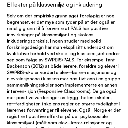
Effekter på klassemiljø og inkludering
Selv om det empiriske grunnlaget foreløpig er noe
begrenset, er det mye som tyder på at det også er
rimelig grunn til å forvente at PALS har positive
innvirkninger på klassemiljøet og skolens
inkluderingspraksis. I noen studier med solid
forskningsdesign har man eksplisitt undersøkt om
kvalitative forhold ved skole- og klassemiljøet endrer
seg som følge av SWPBIS/PALS. For eksempel fant
Backenson (2012) at både lærere, foreldre og elever i
SWPBIS-skoler vurderte elev–lærer-relasjonene og
elevrelasjonene i klassen mer positivt enn i en gruppe
sammenlikningsskoler som implementerte en annen
interven- sjon (Responsive Classrooms). De ga også
mer positive vurderinger av trygg- heten i skolen,
rettferdigheten i skolens regler og større tydelighet i
lærernes forventinger til elevene. Også i Norge er det
registrert positive effekter på det psykososiale
klassemiljøet (målt som elev–lærer-relasjoner og