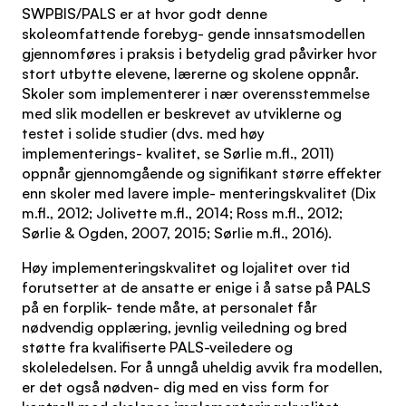
SWPBIS/PALS er at hvor godt denne
skoleomfattende forebyg- gende innsatsmodellen
gjennomføres i praksis i betydelig grad påvirker hvor
stort utbytte elevene, lærerne og skolene oppnår.
Skoler som implementerer i nær overensstemmelse
med slik modellen er beskrevet av utviklerne og
testet i solide studier (dvs. med høy
implementerings- kvalitet, se Sørlie m.fl., 2011)
oppnår gjennomgående og signifikant større effekter
enn skoler med lavere imple- menteringskvalitet (Dix
m.fl., 2012; Jolivette m.fl., 2014; Ross m.fl., 2012;
Sørlie & Ogden, 2007, 2015; Sørlie m.fl., 2016).
Høy implementeringskvalitet og lojalitet over tid
forutsetter at de ansatte er enige i å satse på PALS
på en forplik- tende måte, at personalet får
nødvendig opplæring, jevnlig veiledning og bred
støtte fra kvalifiserte PALS-veiledere og
skoleledelsen. For å unngå uheldig avvik fra modellen,
er det også nødven- dig med en viss form for