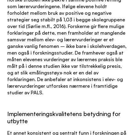
som lærervurderingene. Ifølge elevene holdt
forholdet mellom bruk av positive og negative
strategier seg stabilt på 1,03 i begge skolegruppene
over tid (Sørlie m.fl., 2016). Forskerne gir flere mulige
forklaringer på dette, men framholder at manglende
samsvar mellom elev- og lærervurderinger er et
ganske vanlig fenomen – ikke bare i skolehverdagen,
men også i forskningsstudier. De framhever også at
måten elevenes vurderinger av lærernes praksis ble
målt på i denne studien ikke var tilstrekkelig presis,
og at slik «målingsstøy» nok er en del av
forklaringen. De anbefaler at inkonsistens i elev- og
lærervurderinger utforskes nærmere i framtidige
studier av PALS.
Implementeringskvalitetens betydning for
utbytte
Et annet konsistent og sentralt funn i forskningen på