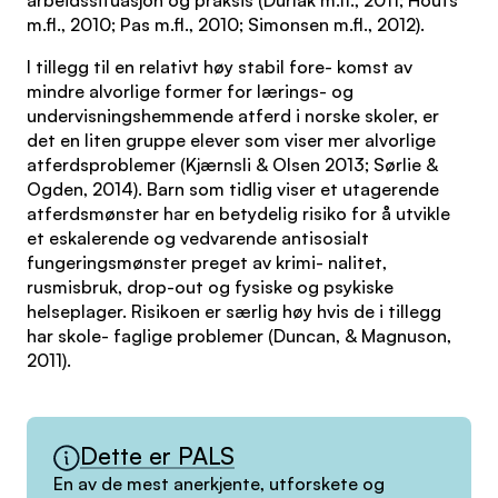
arbeidssituasjon og praksis (Durlak m.fl., 2011; Houts
m.fl., 2010; Pas m.fl., 2010; Simonsen m.fl., 2012).
I tillegg til en relativt høy stabil fore- komst av
mindre alvorlige former for lærings- og
undervisningshemmende atferd i norske skoler, er
det en liten gruppe elever som viser mer alvorlige
atferdsproblemer (Kjærnsli & Olsen 2013; Sørlie &
Ogden, 2014). Barn som tidlig viser et utagerende
atferdsmønster har en betydelig risiko for å utvikle
et eskalerende og vedvarende antisosialt
fungeringsmønster preget av krimi- nalitet,
rusmisbruk, drop-out og fysiske og psykiske
helseplager. Risikoen er særlig høy hvis de i tillegg
har skole- faglige problemer (Duncan, & Magnuson,
2011).
Dette er PALS
En av de mest anerkjente, utforskete og