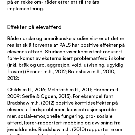
på en rekke om- råder etter ett til tre års
implementering.
Effekter på elevatferd
Både norske og amerikanske studier vis- er at det er
realistisk å forvente at PALS har positive effekter på
elevenes atferd. Studiene viser konsistent redusert
fore- komst av eksternalisert problematferd i skolen
(inkl. bråk og uro, aggresjon, vold, utvisning, ugyldig
fravær) (Benner m.fl., 2012; Bradshaw m.fl., 2010,
2012;
Childs m.fl., 2016; McIntosh m.fl., 2011; Horner m.fl.,
2009; Sørlie & Ogden, 2015). For eksempel fant
Bradshaw m.fl. (2012) positive korttidseffekter på
elevers atferdsproblemer, konsentrasjonsproble-
mer, sosial-emosjonelle fungering, pro- sosiale
atferd, lærer-rapportert mobbing og avvisning fra
jevnaldrende. Bradshaw m.fl. (2010) rapporterte om