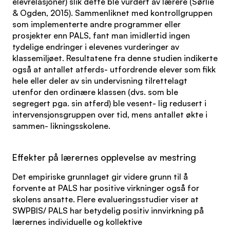
elevrelasjoner) slik dette ble vurdert av lærere (Sørlie
& Ogden, 2015). Sammenliknet med kontrollgruppen
som implementerte andre programmer eller
prosjekter enn PALS, fant man imidlertid ingen
tydelige endringer i elevenes vurderinger av
klassemiljøet. Resultatene fra denne studien indikerte
også at antallet atferds- utfordrende elever som fikk
hele eller deler av sin undervisning tilrettelagt
utenfor den ordinære klassen (dvs. som ble
segregert pga. sin atferd) ble vesent- lig redusert i
intervensjonsgruppen over tid, mens antallet økte i
sammen- likningsskolene.
Effekter på lærernes opplevelse av mestring
Det empiriske grunnlaget gir videre grunn til å
forvente at PALS har positive virkninger også for
skolens ansatte. Flere evalueringsstudier viser at
SWPBIS/ PALS har betydelig positiv innvirkning på
lærernes individuelle og kollektive