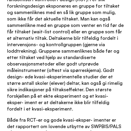
forskningsdesign eksponeres en gruppe for tiltaket
og sammenliknes med en så lik gruppe som mulig,
som ikke får det aktuelle tiltaket. Man kan også
sammenlikne med en gruppe som venter en tid før de
får tiltaket (wait-list control) eller en gruppe som får
et alternativ tiltak. Deltakerne blir tilfeldig fordelt i
intervensjons- og kontrollgruppen (gjerne via
loddtrekning). Gruppene sammenliknes både før og
etter tiltaket ved hjelp av standardiserte
observasjonsmetoder eller godt utprøvde
måleinstrumenter (oftest via spørreskjema). Godt
design- ede kvasi-eksperimentelle studier der et
større antall skoler (elever) deltar, kan også gi rimelig
sikre indikasjoner på tiltakseffekter. Den største
forskjellen på et ekte eksperiment og et kvasi-
eksper- iment er at deltakerne ikke blir tilfeldig
fordelt i et kvasi-eksperiment.
Både fra RCT-er og gode kvasi-eksper- imenter er
det rapportert om lovende utbytte av SWPBIS/PALS