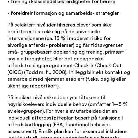
• trening i klasseledelsesferdigheter for lærere
• foreldreinformasjon og samarbeids- strategier
På selektert nivå identifiseres elever som ikke
profitterer tilstrekkelig på de universelle
intervensjonene (ca. 15 % i moderat risiko for
alvorlige atferds- problemer) og får tidsavgrenset
små- gruppebasert opplæring og trening, primært i
sosiale ferdigheter, eller det pedagogiske
atferdstreningsprogrammet Check-In/Check-Out
(CICO) (Todd m. fl., 2008). I tillegg blir økt kontakt og
samarbeid med hjemmet etablert (f.eks. daglig eller
ukentlige rapportkort).
På indikert nivå «skreddersys» tiltakene til
høyrisikoelevers individuelle behov (omfatter 1–5 %
av elevgruppen). For hver elev utarbeides det en
individuell atferdsstøtteplan basert på funksjonell
atferdskartlegging (FBA, functional behavior
assessment). En slik plan kan for eksempel inkludere