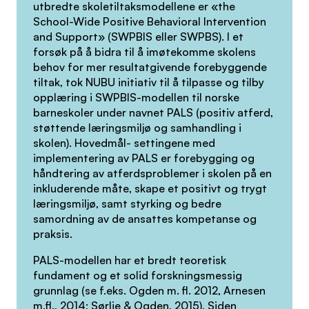
utbredte skoletiltaksmodellene er «the
School-Wide Positive Behavioral Intervention
and Support» (SWPBIS eller SWPBS). I et
forsøk på å bidra til å imøtekomme skolens
behov for mer resultatgivende forebyggende
tiltak, tok NUBU initiativ til å tilpasse og tilby
opplæring i SWPBIS-modellen til norske
barneskoler under navnet PALS (positiv atferd,
støttende læringsmiljø og samhandling i
skolen). Hovedmål- settingene med
implementering av PALS er forebygging og
håndtering av atferdsproblemer i skolen på en
inkluderende måte, skape et positivt og trygt
læringsmiljø, samt styrking og bedre
samordning av de ansattes kompetanse og
praksis.
PALS-modellen har et bredt teoretisk
fundament og et solid forskningsmessig
grunnlag (se f.eks. Ogden m. fl. 2012, Arnesen
m.fl., 2014; Sørlie & Ogden, 2015). Siden