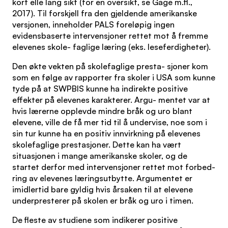
kort elle lang sikt (for en oversikt, se Gage m.fl.,
2017). Til forskjell fra den gjeldende amerikanske
versjonen, inneholder PALS foreløpig ingen
evidensbaserte intervensjoner rettet mot å fremme
elevenes skole- faglige læring (eks. leseferdigheter).
Den økte vekten på skolefaglige presta- sjoner kom
som en følge av rapporter fra skoler i USA som kunne
tyde på at SWPBIS kunne ha indirekte positive
effekter på elevenes karakterer. Argu- mentet var at
hvis lærerne opplevde mindre bråk og uro blant
elevene, ville de få mer tid til å undervise, noe som i
sin tur kunne ha en positiv innvirkning på elevenes
skolefaglige prestasjoner. Dette kan ha vært
situasjonen i mange amerikanske skoler, og de
startet derfor med intervensjoner rettet mot forbed-
ring av elevenes læringsutbytte. Argumentet er
imidlertid bare gyldig hvis årsaken til at elevene
underpresterer på skolen er bråk og uro i timen.
De fleste av studiene som indikerer positive