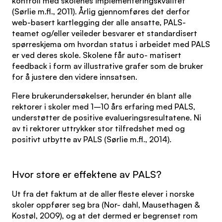
kontroll med skolenes implementeringskvalitet
(Sørlie m.fl., 2011). Årlig gjennomføres det derfor
web-basert kartlegging der alle ansatte, PALS-
teamet og/eller veileder besvarer et standardisert
spørreskjema om hvordan status i arbeidet med PALS
er ved deres skole. Skolene får auto- matisert
feedback i form av illustrative grafer som de bruker
for å justere den videre innsatsen.
Flere brukerundersøkelser, herunder én blant alle
rektorer i skoler med 1–10 års erfaring med PALS,
understøtter de positive evalueringsresultatene. Ni
av ti rektorer uttrykker stor tilfredshet med og
positivt utbytte av PALS (Sørlie m.fl., 2014).
Hvor store er effektene av PALS?
Ut fra det faktum at de aller fleste elever i norske
skoler oppfører seg bra (Nor- dahl, Mausethagen &
Kostøl, 2009), og at det dermed er begrenset rom