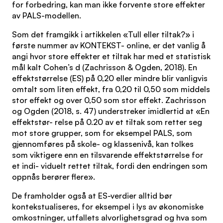
for forbedring, kan man ikke forvente store effekter
av PALS-modellen.
Som det framgikk i artikkelen «Tull eller tiltak?» i
første nummer av KONTEKST- online, er det vanlig å
angi hvor store effekter et tiltak har med et statistisk
mål kalt Cohen’s d (Zachrisson & Ogden, 2018). En
effektstørrelse (ES) på 0,20 eller mindre blir vanligvis
omtalt som liten effekt, fra 0,20 til 0,50 som middels
stor effekt og over 0,50 som stor effekt. Zachrisson
og Ogden (2018, s. 47) understreker imidlertid at «En
effektstør- relse på 0.20 av et tiltak som retter seg
mot store grupper, som for eksempel PALS, som
gjennomføres på skole- og klassenivå, kan tolkes
som viktigere enn en tilsvarende effektstørrelse for
et indi- viduelt rettet tiltak, fordi den endringen som
oppnås berører flere».
De framholder også at ES-verdier alltid bør
kontekstualiseres, for eksempel i lys av økonomiske
omkostninger, utfallets alvorlighetsgrad og hva som