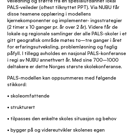
veiledning og støtte fra en spesialutdannet lokal
PALS-veileder (oftest tilknyttet PPT). Via NUBU får
disse teamene opplæring i modellens
kjernekomponenter og implementer- ingsstrategier
(2 timer x 10 ganger pr. år over 2 år). Videre får de
lokale og regionale samlinger der alle PALS-skoler i et
gitt geografisk område møtes to–tre ganger i året
for erfaringsutveksling, problemløsning og faglig
påfyll. I tillegg avholdes en nasjonal PALS-konferanse
i regi av NUBU annethvert år. Med sine 700–1000
deltakere er dette Norges største skolekonferanse.
PALS-modellen kan oppsummeres med følgende
stikkord:
• skoleomfattende
• strukturert
• tilpasses den enkelte skoles situasjon og behov
• bygger på og videreutvikler skolenes egen