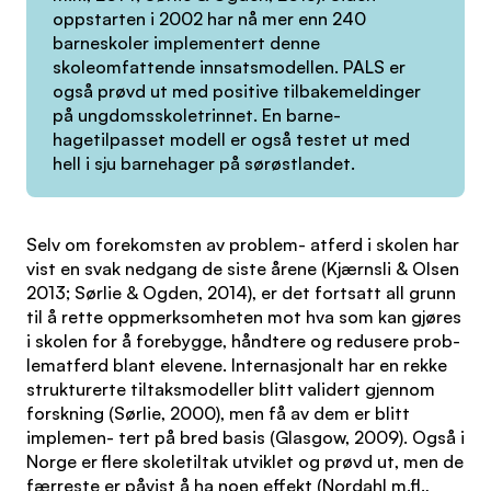
oppstarten i 2002 har nå mer enn 240
barneskoler implementert denne
skoleomfattende innsatsmodellen. PALS er
også prøvd ut med positive tilbakemeldinger
på ungdomsskoletrinnet. En barne-
hagetilpasset modell er også testet ut med
hell i sju barnehager på sørøstlandet.
Selv om forekomsten av problem- atferd i skolen har
vist en svak nedgang de siste årene (Kjærnsli & Olsen
2013; Sørlie & Ogden, 2014), er det fortsatt all grunn
til å rette oppmerksomheten mot hva som kan gjøres
i skolen for å forebygge, håndtere og redusere prob-
lematferd blant elevene. Internasjonalt har en rekke
strukturerte tiltaksmodeller blitt validert gjennom
forskning (Sørlie, 2000), men få av dem er blitt
implemen- tert på bred basis (Glasgow, 2009). Også i
Norge er flere skoletiltak utviklet og prøvd ut, men de
færreste er påvist å ha noen effekt (Nordahl m.fl.,