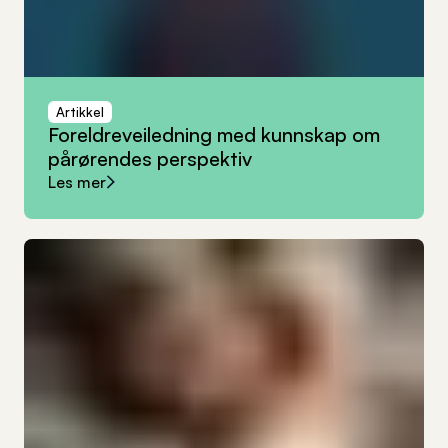
Artikkel
Foreldreveiledning
med
kunnskap
om
pårørendes
perspektiv
Les mer