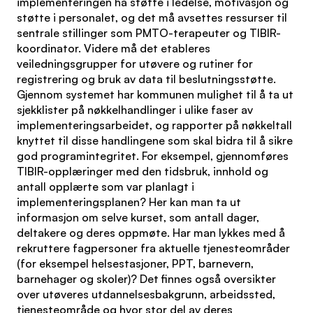
implementeringen ha støtte i ledelse, motivasjon og
støtte i personalet, og det må avsettes ressurser til
sentrale stillinger som PMTO-terapeuter og TIBIR-
koordinator. Videre må det etableres
veiledningsgrupper for utøvere og rutiner for
registrering og bruk av data til beslutningsstøtte.
Gjennom systemet har kommunen mulighet til å ta ut
sjekklister på nøkkelhandlinger i ulike faser av
implementeringsarbeidet, og rapporter på nøkkeltall
knyttet til disse handlingene som skal bidra til å sikre
god programintegritet. For eksempel, gjennomføres
TIBIR-opplæringer med den tidsbruk, innhold og
antall opplærte som var planlagt i
implementeringsplanen? Her kan man ta ut
informasjon om selve kurset, som antall dager,
deltakere og deres oppmøte. Har man lykkes med å
rekruttere fagpersoner fra aktuelle tjenesteområder
(for eksempel helsestasjoner, PPT, barnevern,
barnehager og skoler)? Det finnes også oversikter
over utøveres utdannelsesbakgrunn, arbeidssted,
tjenesteområde og hvor stor del av deres