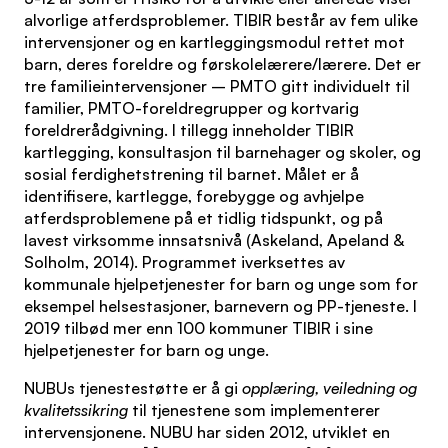
alvorlige atferdsproblemer. TIBIR består av fem ulike
intervensjoner og en kartleggingsmodul rettet mot
barn, deres foreldre og førskolelærere/lærere. Det er
tre familieintervensjoner – PMTO gitt individuelt til
familier, PMTO-foreldregrupper og kortvarig
foreldrerådgivning. I tillegg inneholder TIBIR
kartlegging, konsultasjon til barnehager og skoler, og
sosial ferdighetstrening til barnet. Målet er å
identifisere, kartlegge, forebygge og avhjelpe
atferdsproblemene på et tidlig tidspunkt, og på
lavest virksomme innsatsnivå (Askeland, Apeland &
Solholm, 2014). Programmet iverksettes av
kommunale hjelpetjenester for barn og unge som for
eksempel helsestasjoner, barnevern og PP-tjeneste. I
2019 tilbød mer enn 100 kommuner TIBIR i sine
hjelpetjenester for barn og unge.
NUBUs tjenestestøtte er å gi
opplæring, veiledning og
kvalitetssikring
til tjenestene som implementerer
intervensjonene. NUBU har siden 2012, utviklet en