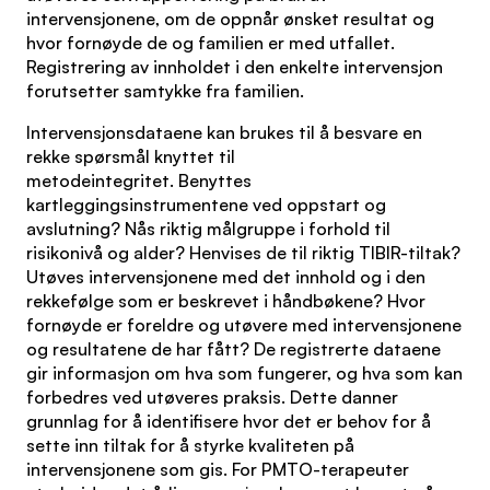
intervensjonene, om de oppnår ønsket resultat og
hvor fornøyde de og familien er med utfallet.
Registrering av innholdet i den enkelte intervensjon
forutsetter samtykke fra familien.
Intervensjonsdataene kan brukes til å besvare en
rekke spørsmål knyttet til
metodeintegritet. Benyttes
kartleggingsinstrumentene ved oppstart og
avslutning? Nås riktig målgruppe i forhold til
risikonivå og alder? Henvises de til riktig TIBIR-tiltak?
Utøves intervensjonene med det innhold og i den
rekkefølge som er beskrevet i håndbøkene? Hvor
fornøyde er foreldre og utøvere med intervensjonene
og resultatene de har fått? De registrerte dataene
gir informasjon om hva som fungerer, og hva som kan
forbedres ved utøveres praksis. Dette danner
grunnlag for å identifisere hvor det er behov for å
sette inn tiltak for å styrke kvaliteten på
intervensjonene som gis. For PMTO-terapeuter