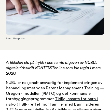
Foto: Unsplash.
Artikkelen sto på trykk i den femte utgaven av NUBUs
digitale tidsskrift KONTEKSTonline som ble utgitt i mars
2020.
NUBU er nasjonalt ansvarlig for implementeringen av
behandlingsmetoden
Parent Management Training –
Oregon - modellen (PMTO)
og det kommunale
forebyggingsprogrammet
Tidlig innsats for barn i
risiko (TIBIR)
rettet mot familier med barn i alderen
3-12 år som er i risiko for å utvikle eller allerede viser