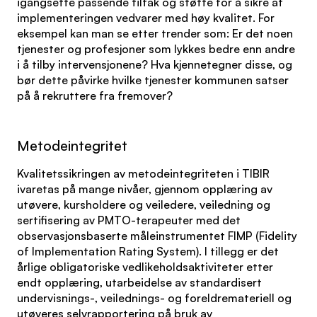
igangsette passende tiltak og støtte for å sikre at
implementeringen vedvarer med høy kvalitet. For
eksempel kan man se etter trender som: Er det noen
tjenester og profesjoner som lykkes bedre enn andre
i å tilby intervensjonene? Hva kjennetegner disse, og
bør dette påvirke hvilke tjenester kommunen satser
på å rekruttere fra fremover?
Metodeintegritet
Kvalitetssikringen av metodeintegriteten i TIBIR
ivaretas på mange nivåer, gjennom opplæring av
utøvere, kursholdere og veiledere, veiledning og
sertifisering av PMTO-terapeuter med det
observasjonsbaserte måleinstrumentet FIMP (Fidelity
of Implementation Rating System). I tillegg er det
årlige obligatoriske vedlikeholdsaktiviteter etter
endt opplæring, utarbeidelse av standardisert
undervisnings-, veilednings- og foreldremateriell og
utøveres selvrapportering på bruk av