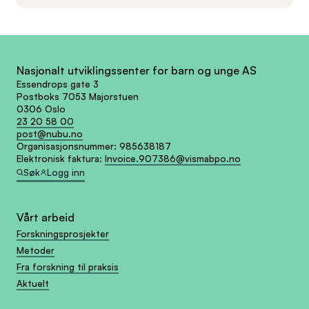
Nasjonalt utviklingssenter for barn og unge AS
Essendrops gate 3
Postboks 7053 Majorstuen
0306 Oslo
23 20 58 00
post@nubu.no
Organisasjonsnummer:
985638187
Elektronisk faktura:
Invoice.907386@vismabpo.no
Søk
Logg inn
Vårt arbeid
Forskningsprosjekter
Metoder
Fra forskning til praksis
Aktuelt