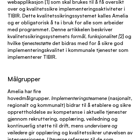
webapplikasjon [1] som skal brukes til å få oversikt
over og kvalitetssikre implementeringsaktiviteter i
TIBIR. Dette kvalitetssikringssystemet kalles Amelia
og er obligatorisk å ta i bruk for alle som arbeider
med programmet. Denne artikkelen beskriver
kvalitetssikringssystemets
formål, funksjonalitet [
2] og
hvilke
tjenestestøtte
det bidras med for å sikre god
implementeringskvalitet i kommunale tjenester som
implementerer TIBIR.
Målgrupper
Amelia har fire
hovedmålgrupper.
Implementeringsteamene
(nasjonalt,
regionalt og kommunalt) bidrar til å etablere og sikre
opprettholdelse av kompetanse i aktuelle tjenester
gjennom rekruttering, opplæring, veiledning og
kontinuerlig støtte til drift, mens
undervisere og
veiledere
gir opplæring og kvalitetssikrer utøvelsen av
intervensjonene.
Utøverne
refererer til de som