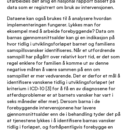
utarbeides det årlig en nasjonal rapport basert på
data som er registrert om bruk av intervensjonen.
Dataene kan også brukes til å analysere hvordan
implementeringen fungerer. Lykkes man for
eksempel med å arbeide forebyggende? Data om
barnas gjennomsnittsalder kan gi en indikasjon på
hvor tidlig i utviklingsforløpet barnet og familiens
samspillsvansker identifiseres. Når et utfordrende
samspill har pågått over relativt kort tid, er det som
regel enklere for familien å komme ut av denne
negative måten å være sammen på enn om
samspillet er mer vedvarende. Det er derfor et mål å
identifisere vanskene tidlig i utviklingsforløpet (et
kriterium i ICD-10 [3] for å få en av diagnosene for
atferdsproblemer er at barnets vansker har vart i
seks måneder eller mer). Dersom barna i de
forebyggende intervensjonene har lavere
gjennomsnittsalder enn de i behandling tyder det på
at tjenestene lykkes i å identifisere barnas vansker
tidlig i forløpet, og forhåpentligvis forebygge en