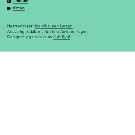
Linkedin
Vimeo
Nettredaktør:
Ida Viksveen Larsen
Ansvarlig redaktør:
Kristine Amlund Hagen
Designet og utviklet av
Kult Byrå