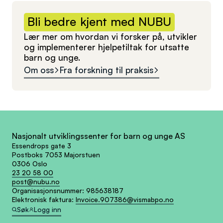
Bli
bedre
kjent
med
NUBU
Lær mer om hvordan vi forsker på, utvikler
og implementerer hjelpetiltak for utsatte
barn og unge.
Om oss
Fra forskning til praksis
Nasjonalt utviklingssenter for barn og unge AS
Essendrops gate 3
Postboks 7053 Majorstuen
0306 Oslo
23 20 58 00
post@nubu.no
Organisasjonsnummer:
985638187
Elektronisk faktura:
Invoice.907386@vismabpo.no
Søk
Logg inn