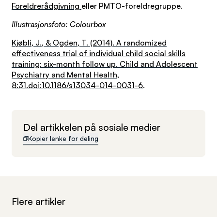
Foreldrerådgivning
eller PMTO-foreldregruppe.
Illustrasjonsfoto: Colourbox
Kjøbli, J., & Ogden, T. (2014). A randomized
effectiveness trial of individual child social skills
training: six-month follow up. Child and Adolescent
Psychiatry and Mental Health,
8:31.doi:10.1186/s13034-014-0031-6
.
Del artikkelen på sosiale medier
Kopier lenke for deling
Flere artikler