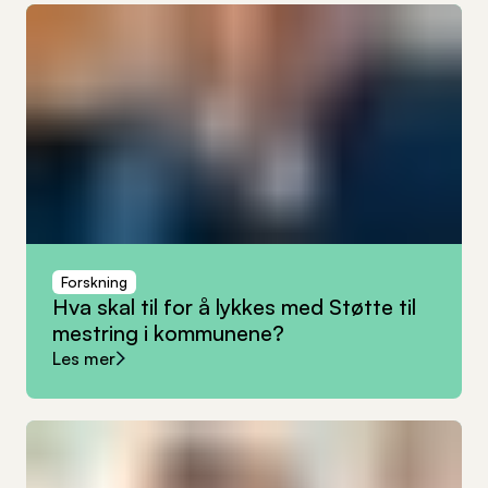
Forskning
Hva
skal
til
for
å
lykkes
med
Støtte
til
mestring
i
kommunene?
Les mer