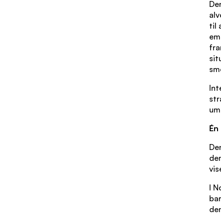
De
alv
til
emo
fra
sit
sme
Int
str
umi
Én 
Den
dem
vis
I N
bar
den