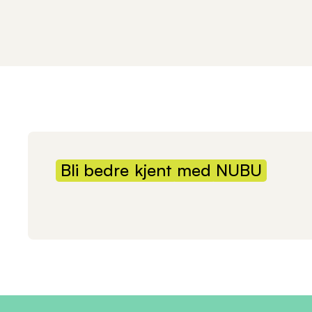
Bli
bedre
kjent
med
NUBU