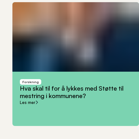
Forskning
Hva
skal
til
for
å
lykkes
med
Støtte
til
mestring
i
kommunene?
Les mer