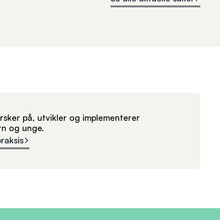
sker på, utvikler og implementerer
arn og unge.
praksis