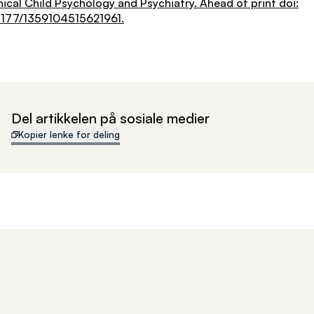
nical Child Psychology and Psychiatry. Ahead of print doi:
.1177/1359104515621961.
Del artikkelen på sosiale medier
Kopier lenke for deling