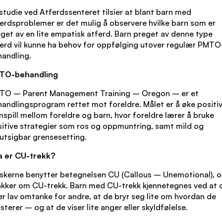
studie ved Atferdssenteret tilsier at blant barn med
erdsproblemer er det mulig å observere hvilke barn som er
get av en lite empatisk atferd. Barn preget av denne type
erd vil kunne ha behov for oppfølging utover regulær PMTO
andling.
TO-behandling
TO – Parent Management Training – Oregon – er et
andlingsprogram rettet mot foreldre. Målet er å øke positi
spill mellom foreldre og barn, hvor foreldre lærer å bruke
itive strategier som ros og oppmuntring, samt mild og
utsigbar grensesetting.
a er CU-trekk?
skerne benytter betegnelsen CU (Callous – Unemotional), 
kker om CU-trekk. Barn med CU-trekk kjennetegnes ved at 
er lav omtanke for andre, at de bryr seg lite om hvordan de
sterer – og at de viser lite anger eller skyldfølelse.