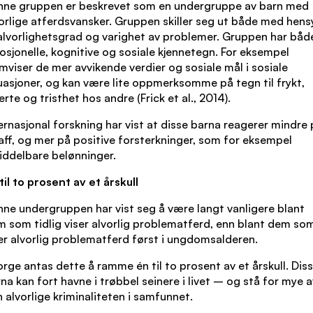
nne gruppen er beskrevet som en undergruppe av barn med
orlige atferdsvansker. Gruppen skiller seg ut både med hens
 alvorlighetsgrad og varighet av problemer. Gruppen har båd
sjonelle, kognitive og sosiale kjennetegn. For eksempel
mviser de mer avvikende verdier og sosiale mål i sosiale
uasjoner, og kan være lite oppmerksomme på tegn til frykt,
rte og tristhet hos andre (Frick et al., 2014).
ernasjonal forskning har vist at disse barna reagerer mindre
aff, og mer på positive forsterkninger, som for eksempel
ddelbare belønninger.
til to prosent av et årskull
ne undergruppen har vist seg å være langt vanligere blant
 som tidlig viser alvorlig problematferd, enn blant dem so
er alvorlig problematferd først i ungdomsalderen.
orge antas dette å ramme én til to prosent av et årskull. Dis
na kan fort havne i trøbbel seinere i livet – og stå for mye a
 alvorlige kriminaliteten i samfunnet.