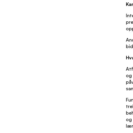
Ka
Int
pre
opp
And
bid
Hv
Atf
og 
påv
sam
Fun
tre
beh
og 
lær