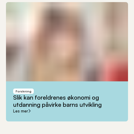
Forskning
Slik
kan
foreldrenes
økonomi
og
utdanning
påvirke
barns
utvikling
Les mer