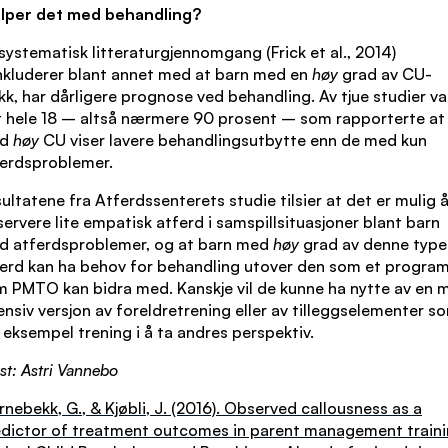
elper det med behandling?
systematisk litteraturgjennomgang (Frick et al., 2014)
kluderer blant annet med at barn med en
høy
grad av CU-
kk, har dårligere prognose ved behandling. Av tjue studier va
 hele 18 – altså nærmere 90 prosent – som rapporterte at
ed
høy
CU viser lavere behandlingsutbytte enn de med kun
ferdsproblemer.
ultatene fra Atferdssenterets studie tilsier at det er mulig 
ervere lite empatisk atferd i samspillsituasjoner blant barn
d atferdsproblemer, og at barn med
høy
grad av denne type
erd kan ha behov for behandling utover den som et progra
 PMTO kan bidra med. Kanskje vil de kunne ha nytte av en 
ensiv versjon av foreldretrening eller av tilleggselementer s
 eksempel trening i å ta andres perspektiv.
st: Astri Vannebo
rnebekk, G., & Kjøbli, J. (2016). Observed callousness as a
dictor of treatment outcomes in parent management traini