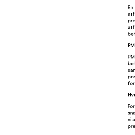
En 
atf
pre
atf
beh
PM
PM
beh
sam
pos
for
Hv
For
sna
vis
pre