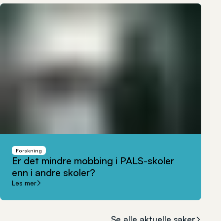
Forskning
Er
det
mindre
mobbing
i
PALS-skoler
enn
i
andre
skoler?
Les mer
Se alle aktuelle saker