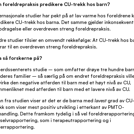
n foreldrepraksis predikere CU-trekk hos barn?
ernasjonale studier har pekt på at lav varme hos foreldrene 
dikere CU-trekk hos barna. Det samme gjelder inkonsekvent
dragelse eller overdreven streng foreldrepraksis.
re studier tilsier en omvendt rekkefølge: At CU-trekk hos b
rar til en overdreven streng foreldrepraksis.
a så forskerne på?
erdssenterets studie – som omfatter drøye tre hundre bar
deres familier – så særlig på om endret foreldrepraksis vill
irke den negative atferden til barn med et høyt nivå av CU,
menliknet med atferden til barn med et lavere nivå av CU.
n fra studien viser at det er de barna med
lavest
grad av CU
kk som viser mest positiv utvikling i etterkant av PMTO-
andling. Dette framkom tydelig i så vel foreldrerapporterin
selvrapportering, som i terapeutrapportering og i
errapportering.