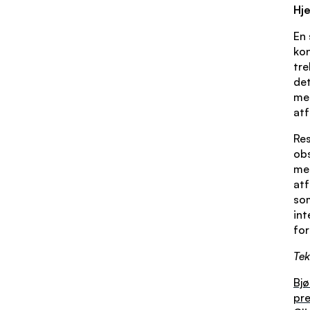
Hj
En 
kon
tre
det
m
at
Res
obs
me
atf
som
int
for
Tek
Bjø
pre