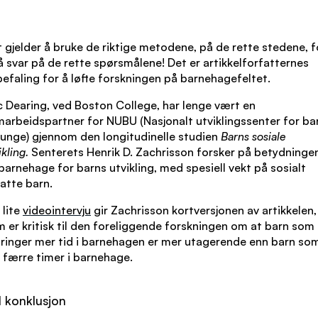
 gjelder å bruke de riktige metodene, på de rette stedene, f
å svar på de rette spørsmålene! Det er artikkelforfatternes
efaling for å løfte forskningen på barnehagefeltet.
c Dearing, ved Boston College, har lenge vært en
arbeidspartner for NUBU (Nasjonalt utviklingssenter for ba
unge) gjennom den longitudinelle studien
Barns sosiale
ikling.
Senterets Henrik D. Zachrisson forsker på betydninge
barnehage for barns utvikling, med spesiell vekt på sosialt
atte barn.
t lite
videointervju
gir Zachrisson kortversjonen av artikkelen,
 er kritisk til den foreliggende forskningen om at barn som
bringer mer tid i barnehagen er mer utagerende enn barn so
 færre timer i barnehage.
l konklusjon