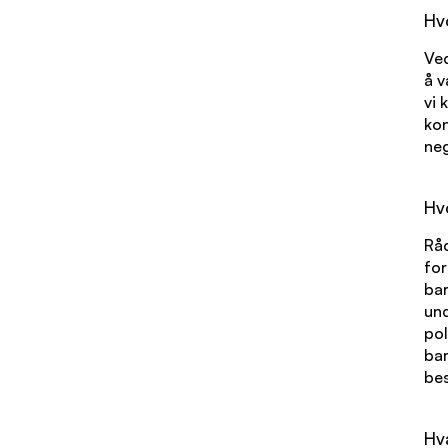
Hv
Ved
å v
vi 
kon
neg
Hv
Råd
for
bar
und
pol
bar
bes
Hv