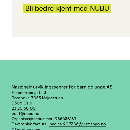
Bli
bedre
kjent
med
NUBU
Nasjonalt utviklingssenter for barn og unge AS
Essendrops gate 3
Postboks 7053 Majorstuen
0306 Oslo
23 20 58 00
post@nubu.no
Organisasjonsnummer:
985638187
Elektronisk faktura:
Invoice.907386@vismabpo.no
Søk
Logg inn