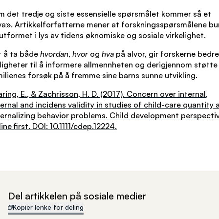
 det tredje og siste essensielle spørsmålet kommer så et
a». Artikkelforfatterne mener at forskningsspørsmålene bu
 utformet i lys av tidens øknomiske og sosiale virkelighet.
t å ta både
hvordan
,
hvor
og
hva
på alvor, gir forskerne bedre
igheter til å informere allmennheten og derigjennom støtte
ilienes forsøk på å fremme sine barns sunne utvikling.
ring, E., & Zachrisson, H. D. (2017). Concern over internal,
ernal and incidens validity in studies of child-care quantity 
ernalizing behavior problems. Child development perspectiv
ine first. DOI: 10.1111/cdep.12224.
Del artikkelen på sosiale medier
Kopier lenke for deling