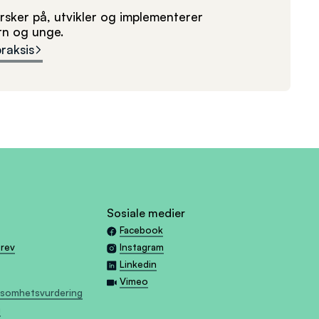
sker på, utvikler og implementerer
arn og unge.
praksis
Sosiale medier
Facebook
brev
Instagram
Linkedin
Vimeo
tsomhetsvurdering
g