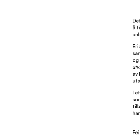
Det
å f
anb
Eri
sam
og 
utv
av 
uts
I e
som
til
har
Fei