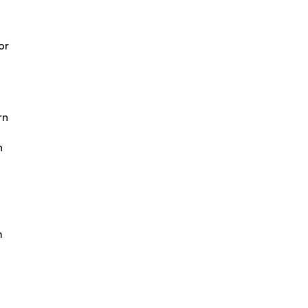
or
rn
n
m