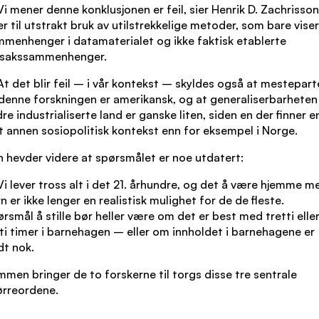
i mener denne konklusjonen er feil, sier Henrik D. Zachrisso
er til utstrakt bruk av utilstrekkelige metoder, som bare viser
menhenger i datamaterialet og ikke faktisk etablerte
ssakssammenhenger.
t det blir feil – i vår kontekst – skyldes også at mestepar
denne forskningen er amerikansk, og at generaliserbarheten 
re industrialiserte land er ganske liten, siden en der finner e
t annen sosiopolitisk kontekst enn for eksempel i Norge.
 hevder videre at spørsmålet er noe utdatert:
i lever tross alt i det 21. århundre, og det å være hjemme m
n er ikke lenger en realistisk mulighet for de de fleste.
rsmål å stille bør heller være om det er best med tretti elle
ti timer i barnehagen – eller om innholdet i barnehagene er
t nok.
men bringer de to forskerne til torgs disse tre sentrale
ørreordene.