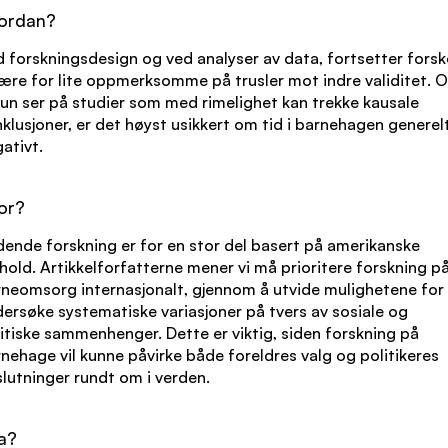
ordan?
 forskningsdesign og ved analyser av data, fortsetter forsk
ære for lite oppmerksomme på trusler mot indre validitet. 
kun ser på studier som med rimelighet kan trekke kausale
klusjoner, er det høyst usikkert om tid i barnehagen generelt
ativt.
or?
ende forskning er for en stor del basert på amerikanske
hold. Artikkelforfatterne mener vi må prioritere forskning p
neomsorg internasjonalt, gjennom å utvide mulighetene for
ersøke systematiske variasjoner på tvers av sosiale og
itiske sammenhenger. Dette er viktig, siden forskning på
nehage vil kunne påvirke både foreldres valg og politikeres
lutninger rundt om i verden.
a?