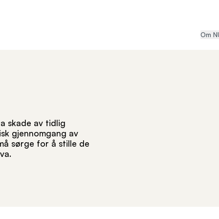
Om N
ta skade av tidlig
tisk gjennomgang av
må sørge for å stille de
va.