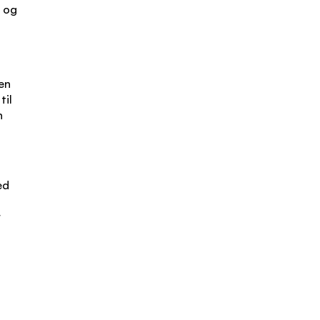
n og
ten
til
n
ed
r