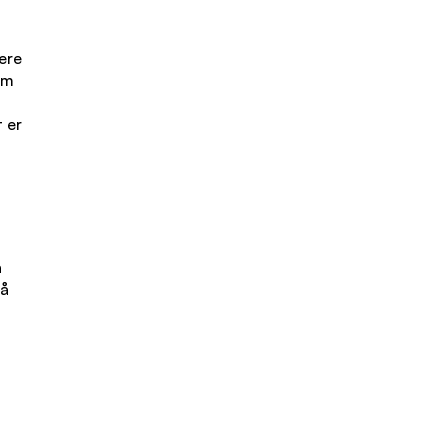
ere
Om
 er
å
 å