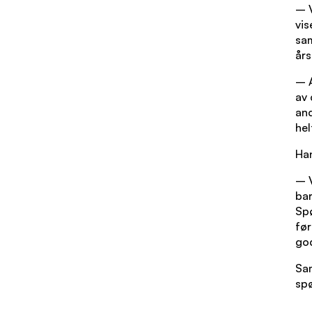
– V
vis
sam
år
– A
av 
and
hel
Han
– V
bar
Spø
før
god
Sam
sp