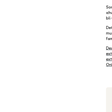
Som
«hv
bli
De
mul
fam
Dea
ext
ext
Onl