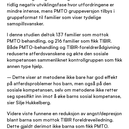
tidlig negativ utviklingsfase hvor utfordringene er
mindre intense, mens PMTO gruppeversjon tilbys i
gruppeformat til familier som viser tydelige
samspillsvansker.
I denne studien deltok 137 familier som mottok
PMTO behandling, og 216 familier som fikk TIBIR.
Både PMTO-behandling og TIBIR-foreldrerådgivning
reduserte atferdsvanskene og økte den sosiale
kompetansen sammenliknet kontrollgruppen som fikk
annen type hjelp.
– Dette viser at metodene ikke bare har god effekt
på atferdsproblemer hos barn, men også på den
sosiale kompetansen, selv om metodene ikke retter
seg spesifikt inn imot å øke barns sosial kompetanse,
sier Silje Hukkelberg.
Videre viste funnene en reduksjon av angst/depresjon
blant barna som mottok TIBIR foreldreveiledning.
Dette gjaldt derimot ikke barna som fikk PMTO.