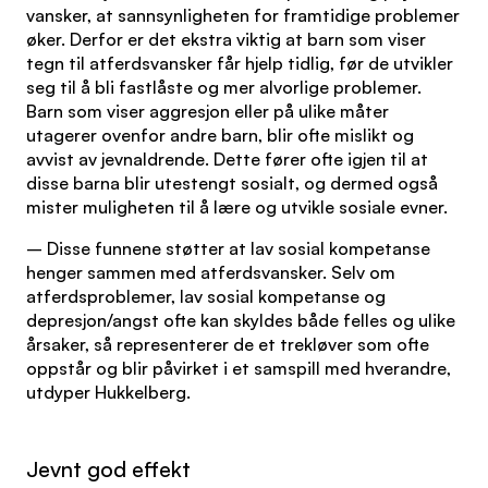
vansker, at sannsynligheten for framtidige problemer
øker. Derfor er det ekstra viktig at barn som viser
tegn til atferdsvansker får hjelp tidlig, før de utvikler
seg til å bli fastlåste og mer alvorlige problemer.
Barn som viser aggresjon eller på ulike måter
utagerer ovenfor andre barn, blir ofte mislikt og
avvist av jevnaldrende. Dette fører ofte igjen til at
disse barna blir utestengt sosialt, og dermed også
mister muligheten til å lære og utvikle sosiale evner.
– Disse funnene støtter at lav sosial kompetanse
henger sammen med atferdsvansker. Selv om
atferdsproblemer, lav sosial kompetanse og
depresjon/angst ofte kan skyldes både felles og ulike
årsaker, så representerer de et trekløver som ofte
oppstår og blir påvirket i et samspill med hverandre,
utdyper Hukkelberg.
Jevnt god effekt