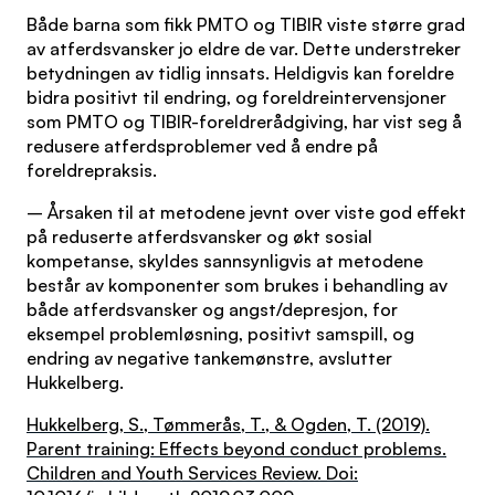
Både barna som fikk PMTO og TIBIR viste større grad
av atferdsvansker jo eldre de var. Dette understreker
betydningen av tidlig innsats. Heldigvis kan foreldre
bidra positivt til endring, og foreldreintervensjoner
som PMTO og TIBIR-foreldrerådgiving, har vist seg å
redusere atferdsproblemer ved å endre på
foreldrepraksis.
– Årsaken til at metodene jevnt over viste god effekt
på reduserte atferdsvansker og økt sosial
kompetanse, skyldes sannsynligvis at metodene
består av komponenter som brukes i behandling av
både atferdsvansker og angst/depresjon, for
eksempel problemløsning, positivt samspill, og
endring av negative tankemønstre, avslutter
Hukkelberg.
Hukkelberg, S., Tømmerås, T., & Ogden, T. (2019).
Parent training: Effects beyond conduct problems.
Children and Youth Services Review. Doi: