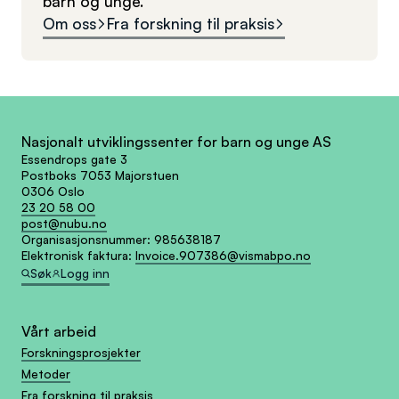
barn og unge.
Om oss
Fra forskning til praksis
Nasjonalt utviklingssenter for barn og unge AS
Essendrops gate 3
Postboks 7053 Majorstuen
0306 Oslo
23 20 58 00
post@nubu.no
Organisasjonsnummer:
985638187
Elektronisk faktura:
Invoice.907386@vismabpo.no
Søk
Logg inn
Vårt arbeid
Forskningsprosjekter
Metoder
Fra forskning til praksis