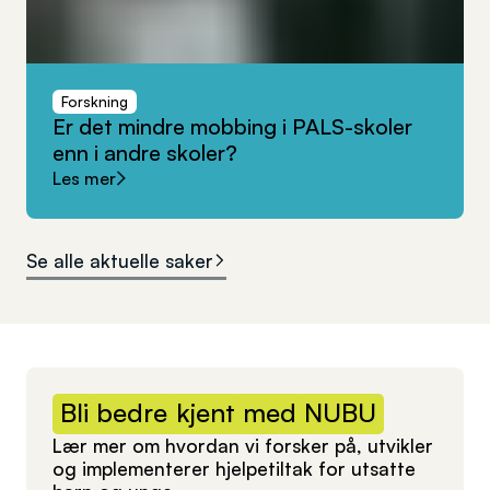
Forskning
Er
det
mindre
mobbing
i
PALS-skoler
enn
i
andre
skoler?
Les mer
Se alle aktuelle saker
Bli
bedre
kjent
med
NUBU
Lær mer om hvordan vi forsker på, utvikler
og implementerer hjelpetiltak for utsatte