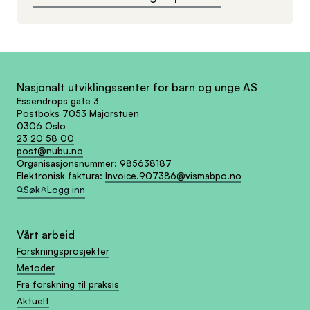
Nasjonalt utviklingssenter for barn og unge AS
Essendrops gate 3
Postboks 7053 Majorstuen
0306 Oslo
23 20 58 00
post@nubu.no
Organisasjonsnummer:
985638187
Elektronisk faktura:
Invoice.907386@vismabpo.no
Søk
Logg inn
Vårt arbeid
Forskningsprosjekter
Metoder
Fra forskning til praksis
Aktuelt