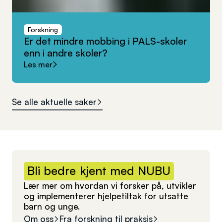
Forskning
Er
det
mindre
mobbing
i
PALS-skoler
enn
i
andre
skoler?
Les mer
Se alle aktuelle saker
Bli
bedre
kjent
med
NUBU
Lær mer om hvordan vi forsker på, utvikler
og implementerer hjelpetiltak for utsatte
barn og unge.
Om oss
Fra forskning til praksis