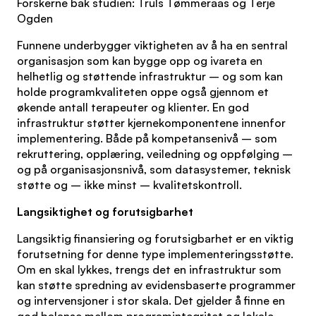
Forskerne bak studien: Truls Tømmeraas og Terje
Ogden
Funnene underbygger viktigheten av å ha en sentral
organisasjon som kan bygge opp og ivareta en
helhetlig og støttende infrastruktur – og som kan
holde programkvaliteten oppe også gjennom et
økende antall terapeuter og klienter. En god
infrastruktur støtter kjernekomponentene innenfor
implementering. Både på kompetansenivå – som
rekruttering, opplæring, veiledning og oppfølging –
og på organisasjonsnivå, som datasystemer, teknisk
støtte og – ikke minst – kvalitetskontroll.
Langsiktighet og forutsigbarhet
Langsiktig finansiering og forutsigbarhet er en viktig
forutsetning for denne type implementeringsstøtte.
Om en skal lykkes, trengs det en infrastruktur som
kan støtte spredning av evidensbaserte programmer
og intervensjoner i stor skala. Det gjelder å finne en
god balanse mellom programintegritet og lokale