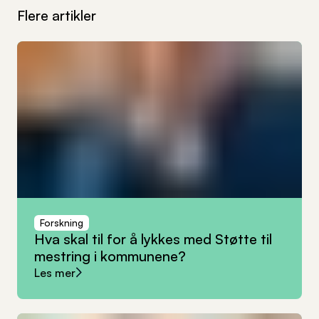
Flere artikler
Forskning
Hva
skal
til
for
å
lykkes
med
Støtte
til
mestring
i
kommunene?
Les mer