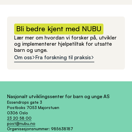
Bli
bedre
kjent
med
NUBU
Lær mer om hvordan vi forsker på, utvikler
og implementerer hjelpetiltak for utsatte
barn og unge.
Om oss
Fra forskning til praksis
Nasjonalt utviklingssenter for barn og unge AS
Essendrops gate 3
Postboks 7053 Majorstuen
0306 Oslo
23 20 58 00
post@nubu.no
Organisasjonsnummer:
985638187