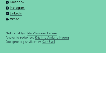
Facebook
Instagram
Linkedin
Vimeo
Nettredaktør:
Ida Viksveen Larsen
Ansvarlig redaktør:
Kristine Amlund Hagen
Designet og utviklet av
Kult Byrå