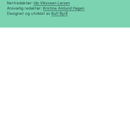
Nettredaktør:
Ida Viksveen Larsen
Ansvarlig redaktør:
Kristine Amlund Hagen
Designet og utviklet av
Kult Byrå