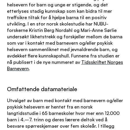
helsevern for barn og unge er stigende, og det
etterlyses stadig kunnskap som kan bidra til mer
treffsikre tiltak for å hjelpe barna til en positiv
utvikling. I en stor norsk skolestudie har NUBU-
forskerne Kristin Berg Nordahl og Mari-Anne Sørlie
undersøkt likhetstrekk og forskjeller mellom de barna
som var i kontakt med barnevern og/eller psykisk
helsevern sammenliknet med jevnaldrende barn, og
avdekket flere kunnskapshull. Funnene fra studien er
nå publisert i de nye nummeret av
Tidsskriftet Norges
Barnevern
.
Omfattende datamateriale
Utvalget av barn med kontakt med barnevern og/eller
psykisk helsevern er hentet fra en norsk
langtidsstudie i 65 barneskoler hvor mer enn 12.000
barn i 4.–7. trinn og deres lærere deltok ved å
besvare spørreskjemaer over fem skoleår. I tillegg