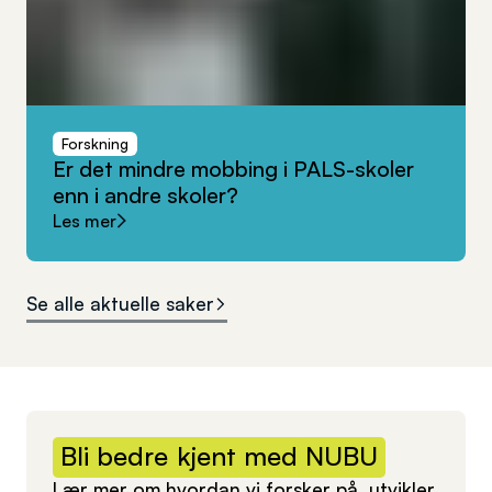
Forskning
Er
det
mindre
mobbing
i
PALS-skoler
enn
i
andre
skoler?
Les mer
Se alle aktuelle saker
Bli
bedre
kjent
med
NUBU
Lær mer om hvordan vi forsker på, utvikler