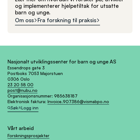
og implementerer hjelpetiltak for utsatte
barn og unge.
Om oss
Fra forskning til praksis
Nasjonalt utviklingssenter for barn og unge AS
Essendrops gate 3
Postboks 7053 Majorstuen
0306 Oslo
23 20 58 00
post@nubu.no
Organisasjonsnummer:
985638187
Elektronisk faktura:
Invoice.907386@vismabpo.no
Søk
Logg inn
Vårt arbeid
Forskningsprosjekter