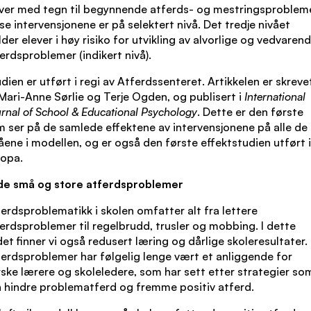
ver med tegn til begynnende atferds- og mestringsprobleme
se intervensjonene er på selektert nivå. Det tredje nivået
lder elever i høy risiko for utvikling av alvorlige og vedvaren
erdsproblemer (indikert nivå).
dien er utført i regi av Atferdssenteret. Artikkelen er skreve
Mari-Anne Sørlie og Terje Ogden, og publisert i
International
rnal of School & Educational Psychology
. Dette er den første
 ser på de samlede effektene av intervensjonene på alle de 
åene i modellen, og er også den første effektstudien utført i
ropa.
de små og store atferdsproblemer
erdsproblematikk i skolen omfatter alt fra lettere
erdsproblemer til regelbrudd, trusler og mobbing. I dette
det finner vi også redusert læring og dårlige skoleresultater.
erdsproblemer har følgelig lenge vært et anliggende for
ske lærere og skoleledere, som har sett etter strategier so
 hindre problematferd og fremme positiv atferd.