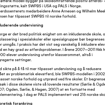
løfterik modell bygger på skoleomfattende positiv atferds-
ingsstøtte, kalt SWPBS i USA og PALS i Norge.
ferdssenterets medarbeidere Anne Arnesen og Wilhelm Mee
sen har tilpasset SWPBS til norske forhold.
kluderende undervisning
orge er det bred politisk enighet om en inkluderende skole, 
plassering i spesialskoler eller spesialgrupper bør begrenses
er unngås. I praksis har det vist seg vanskelig å inkludere elev
 en høy grad av atferdsproblemer. I årene 2007–2011 fikk h
00 elever undervisning utenfor klasserommet, altså i
regerte settinger.
 sikte på å få til mer tilpasset undervisning og å redusere
ået av problematisk elevatferd, ble SWPBS-modellen i 2002
passet norske forhold og utprøvd ved fire skoler. Et begrens
søk i disse skolene viste så lovende resultater (Sørlie & Ogd
7; Ogden, Sørlie, & Hagen, 2007) at en fortsatte med
lementering. I dag er PALS implementert ved 215 norske sko
oretisk forankring