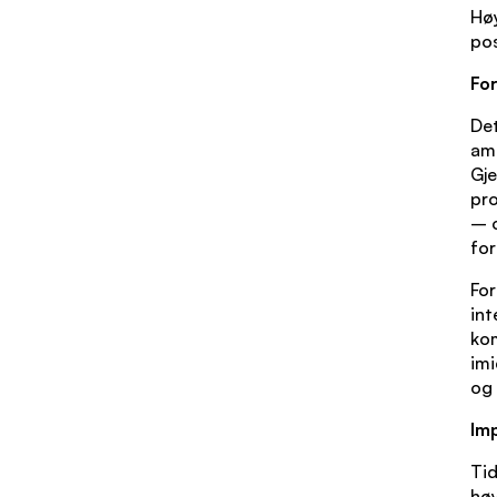
Høy
pos
For
De
ame
Gj
pro
– o
for
For
int
kom
imi
og 
Im
Tid
høy