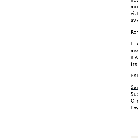
mod
vis
av 
Ko
I t
mod
niv
fre
PAL
Sør
Su
Cli
Ps