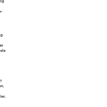
 og
k-
og
er
ele
et
en,
ler.