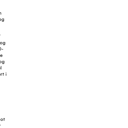
n
 og
7
 og
O-
te
 og
l
rt i
mot
r