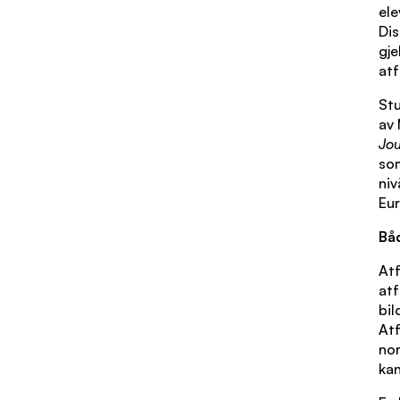
ele
Dis
gje
atf
Stu
av 
Jou
som
niv
Eu
Bå
Atf
atf
bil
Atf
nor
kan