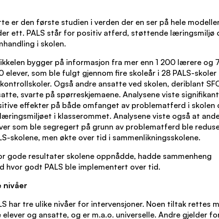
te er den første studien i verden der en ser på hele modelle
er ett. PALS står for positiv atferd, støttende læringsmiljø
handling i skolen.
ikkelen bygger på informasjon fra mer enn 1 200 lærere og 
 elever, som ble fulgt gjennom fire skoleår i 28 PALS-skoler
kontrollskoler. Også andre ansatte ved skolen, deriblant SF
atte, svarte på spørreskjemaene. Analysene viste signifikan
itive effekter på både omfanget av problematferd i skolen
læringsmiljøet i klasserommet. Analysene viste også at ande
ver som ble segregert på grunn av problematferd ble reduse
S-skolene, men økte over tid i sammenlikningsskolene.
or gode resultater skolene oppnådde, hadde sammenheng
 hvor godt PALS ble implementert over tid.
 nivåer
S har tre ulike nivåer for intervensjoner. Noen tiltak rettes 
e elever og ansatte, og er m.a.o. universelle. Andre gjelder fo