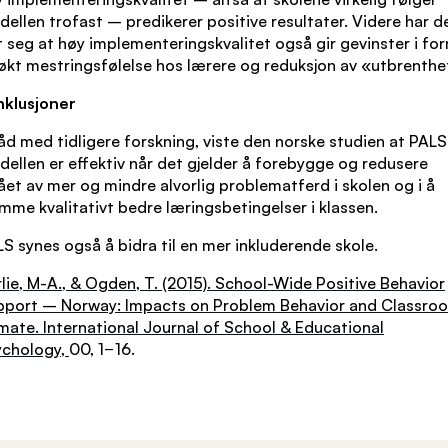
ellen trofast – predikerer positive resultater. Videre har d
t seg at høy implementeringskvalitet også gir gevinster i fo
økt mestringsfølelse hos lærere og reduksjon av «utbrenthe
nklusjoner
råd med tidligere forskning, viste den norske studien at PALS
ellen er effektiv når det gjelder å forebygge og redusere
ået av mer og mindre alvorlig problematferd i skolen og i å
mme kvalitativt bedre læringsbetingelser i klassen.
S synes også å bidra til en mer inkluderende skole.
lie, M-A., & Ogden, T. (2015). School-Wide Positive Behavior
pport – Norway: Impacts on Problem Behavior and Classro
mate. International Journal of School & Educational
ychology,
00, 1−16.