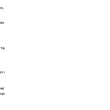
n,
 av
tte
n i
ver
rar