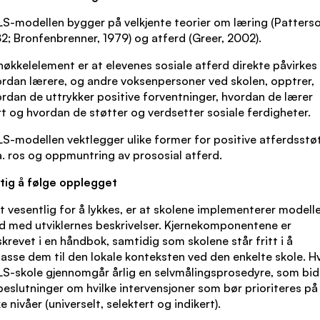
S-modellen bygger på velkjente teorier om læring (Patterso
2; Bronfenbrenner, 1979) og atferd (Greer, 2002).
nøkkelelement er at elevenes sosiale atferd direkte påvirkes
rdan lærere, og andre voksenpersoner ved skolen, opptrer,
rdan de uttrykker positive forventninger, hvordan de lærer
t og hvordan de støtter og verdsetter sosiale ferdigheter.
S-modellen vektlegger ulike former for positive atferdsstø
a. ros og oppmuntring av prososial atferd.
tig å følge opplegget
t vesentlig for å lykkes, er at skolene implementerer modelle
d med utviklernes beskrivelser. Kjernekomponentene er
krevet i en håndbok, samtidig som skolene står fritt i å
passe dem til den lokale konteksten ved den enkelte skole. H
S-skole gjennomgår årlig en selvmålingsprosedyre, som bid
 beslutninger om hvilke intervensjoner som bør prioriteres på
ke nivåer (universelt, selektert og indikert).