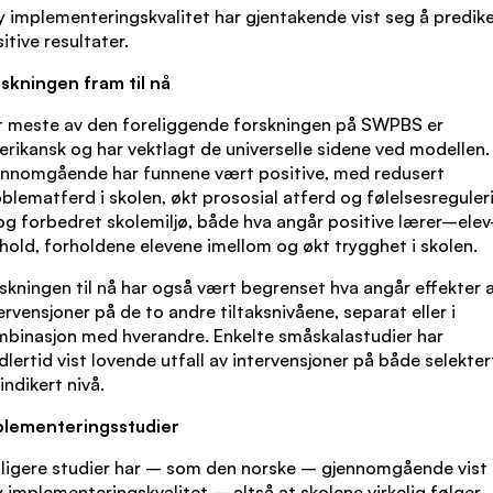
 implementeringskvalitet har gjentakende vist seg å predik
itive resultater.
skningen fram til nå
t meste av den foreliggende forskningen på SWPBS er
rikansk og har vektlagt de universelle sidene ved modellen.
ennomgående har funnene vært positive, med redusert
blematferd i skolen, økt prososial atferd og følelsesreguler
g forbedret skolemiljø, både hva angår positive lærer–elev
hold, forholdene elevene imellom og økt trygghet i skolen.
skningen til nå har også vært begrenset hva angår effekter 
ervensjoner på de to andre tiltaksnivåene, separat eller i
binasjon med hverandre. Enkelte småskalastudier har
dlertid vist lovende utfall av intervensjoner på både selekter
indikert nivå.
plementeringsstudier
ligere studier har – som den norske – gjennomgående vist 
 implementeringskvalitet – altså at skolene virkelig følger