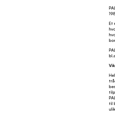
PAL
198
Et 
hvo
hvo
bor
PAL
bl.
Vik
Hel
trå
bes
til
PAL
til
uli