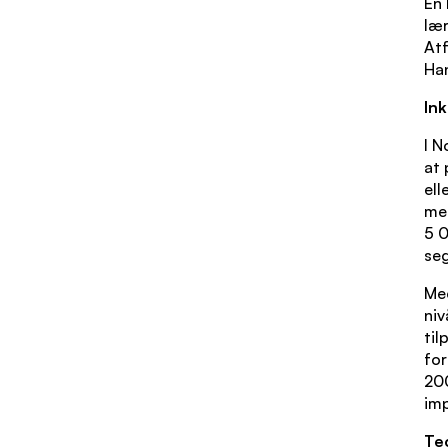
En 
lær
At
Han
In
I N
at 
ell
med
5 0
seg
Med
niv
til
for
200
imp
Te