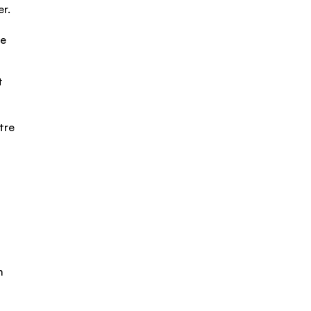
r.
de
t
tre
m