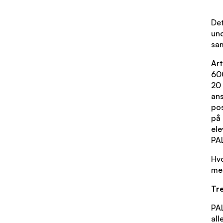
Det
und
sam
Art
600
20 
ans
pos
på 
ele
PAL
Hv
med
Tre
PAL
all