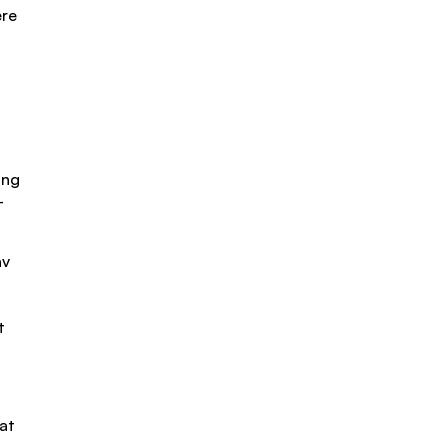
ere
ing
-
av
t
at