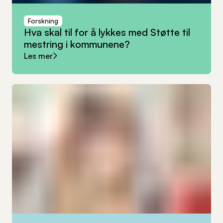
Forskning
Hva
skal
til
for
å
lykkes
med
Støtte
til
mestring
i
kommunene?
Les mer