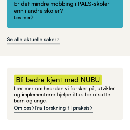
Er
det
mindre
mobbing
i
PALS-skoler
enn
i
andre
skoler?
Les mer
Se alle aktuelle saker
Bli
bedre
kjent
med
NUBU
Lær mer om hvordan vi forsker på, utvikler
og implementerer hjelpetiltak for utsatte
barn og unge.
Om oss
Fra forskning til praksis