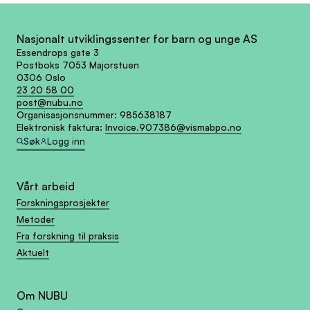
Nasjonalt utviklingssenter for barn og unge AS
Essendrops gate 3
Postboks 7053 Majorstuen
0306 Oslo
23 20 58 00
post@nubu.no
Organisasjonsnummer:
985638187
Elektronisk faktura:
Invoice.907386@vismabpo.no
Søk
Logg inn
Vårt arbeid
Forskningsprosjekter
Metoder
Fra forskning til praksis
Aktuelt
Om NUBU