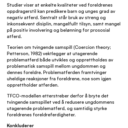
Studier viser at enkelte kvaliteter ved foreldrenes
oppdragerstil kan predikere barn og unges grad av
negativ atferd. Sentralt står bruk av streng og
inkonsekvent disiplin, mangelfullt tilsyn, samt mangel
på positiv involvering og belønning for prososial
atferd.
Teorien om tvingende samspill (Coercion theory;
Petterson, 1982) vektlegger at utagerende
problematferd både utvikles og opprettholdes av
problematisk samspill mellom ungdommen og
dennes foreldre. Problematferden framtvinger
uheldige reaksjoner fra foreldrene, noe som igjen
opprettholder atferden.
TFCO-modellen etterstreber derfor å bryte det
tvingende samspillet ved å redusere ungdommens
utagerende problematferd, og samtidig styrke
foreldrenes foreldreferdigheter.
Konkluderer