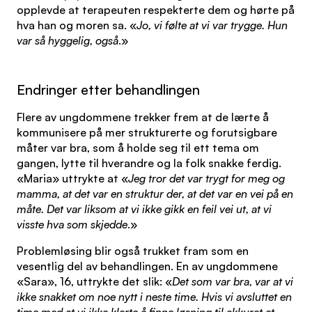
opplevde at terapeuten respekterte dem og hørte på
hva han og moren sa. «
Jo, vi følte at vi var trygge. Hun
var så hyggelig, også
.»
Endringer etter behandlingen
Flere av ungdommene trekker frem at de lærte å
kommunisere på mer strukturerte og forutsigbare
måter var bra, som å holde seg til ett tema om
gangen, lytte til hverandre og la folk snakke ferdig.
«Maria» uttrykte at «
Jeg tror det var trygt for meg og
mamma, at det var en struktur der, at det var en vei på en
måte. Det var liksom at vi ikke gikk en feil vei ut, at vi
visste hva som skjedde
.»
Problemløsing blir også trukket fram som en
vesentlig del av behandlingen. En av ungdommene
«Sara», 16, uttrykte det slik: «
Det som var bra, var at vi
ikke snakket om noe nytt i neste time. Hvis vi avsluttet en