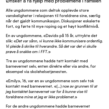
Ønsket å få hjelp med problemene i familien
Alle ungdommene som deltok opplevde store
vanskeligheter i relasjonen til foreldrene sine, særlig
når det gjaldt kommunikasjon. Diskusjoner eskalerte
fort, og førte til mye roping og et høyt konfliktnivå.
En av ungdommene, «David» på 15 år, uttrykte det
slik: «
Det var sånn, vi kunne ikke kommunisere ordentlig.
Vi pleide å skrike til hverandre. Så det var det vi skulle
prøve å snakke om i FFT
.»
Tre av ungdommene hadde tatt kontakt med
barnevernet selv, enten direkte eller via andre, for
eksempel via skolehelsetjenesten.
«Emily», 16, var en av ungdommene som selv tok
kontakt med barnevernet. «(…)
noe av grunnen til at
jeg kontaktet barnevernet var for å kunne vise til
foreldrene mine at jeg er ikke problemet
.»
For de andre ungdommene hadde barnevernet