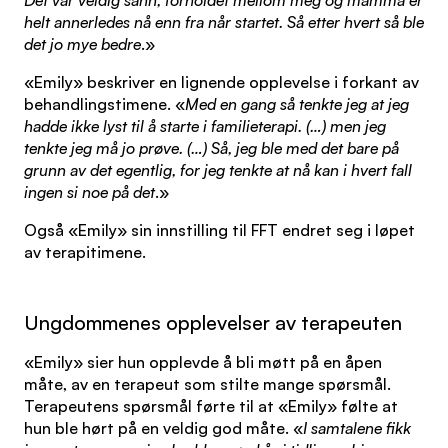
Det var veldig sånn, forholdet mellom meg og mamma er
helt annerledes nå enn fra når startet. Så etter hvert så ble
det jo mye bedre
.»
«Emily» beskriver en lignende opplevelse i forkant av
behandlingstimene. «
Med en gang så tenkte jeg at jeg
hadde ikke lyst til å starte i familieterapi. (…) men jeg
tenkte jeg må jo prøve. (…) Så, jeg ble med det bare på
grunn av det egentlig, for jeg tenkte at nå kan i hvert fall
ingen si noe på det
.»
Også «Emily» sin innstilling til FFT endret seg i løpet
av terapitimene.
Ungdommenes opplevelser av terapeuten
«Emily» sier hun opplevde å bli møtt på en åpen
måte, av en terapeut som stilte mange spørsmål.
Terapeutens spørsmål førte til at «Emily» følte at
hun ble hørt på en veldig god måte. «
I samtalene fikk