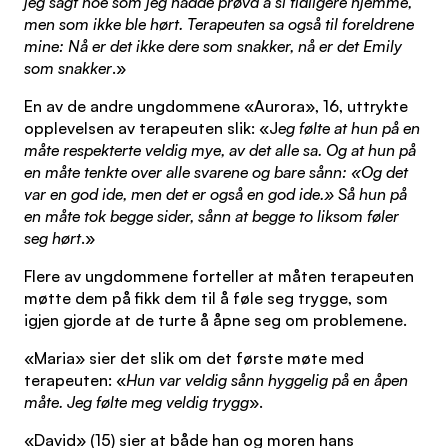
jeg sagt noe som jeg hadde prøvd å si tidligere hjemme,
men som ikke ble hørt. Terapeuten sa også til foreldrene
mine: Nå er det ikke dere som snakker, nå er det Emily
som snakker
.»
En av de andre ungdommene «Aurora», 16, uttrykte
opplevelsen av terapeuten slik: «J
eg følte at hun på en
måte respekterte veldig mye, av det alle sa. Og at hun på
en måte tenkte over alle svarene og bare sånn: «Og det
var en god ide, men det er også en god ide.» Så hun på
en måte tok begge sider, sånn at begge to liksom føler
seg hørt
.»
Flere av ungdommene forteller at måten terapeuten
møtte dem på fikk dem til å føle seg trygge, som
igjen gjorde at de turte å åpne seg om problemene.
«Maria» sier det slik om det første møte med
terapeuten: «
Hun var veldig sånn hyggelig på en åpen
måte. Jeg følte meg veldig trygg
».
«David» (15) sier at både han og moren hans