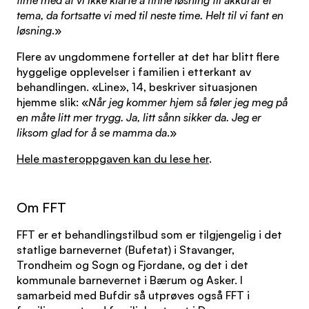
time med at vi ikke klarte å finne løsning til akkurat et
tema, da fortsatte vi med til neste time. Helt til vi fant en
løsning
.»
Flere av ungdommene forteller at det har blitt flere
hyggelige opplevelser i familien i etterkant av
behandlingen. «Line», 14, beskriver situasjonen
hjemme slik: «
Når jeg kommer hjem så føler jeg meg på
en måte litt mer trygg. Ja, litt sånn sikker da. Jeg er
liksom glad for å se mamma da
.»
Hele masteroppgaven kan du lese her
.
Om FFT
FFT er et behandlingstilbud som er tilgjengelig i det
statlige barnevernet (Bufetat) i Stavanger,
Trondheim og Sogn og Fjordane, og det i det
kommunale barnevernet i Bærum og Asker. I
samarbeid med Bufdir så utprøves også FFT i