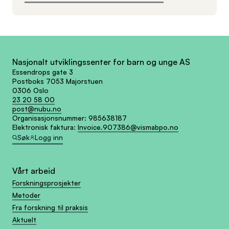
Nasjonalt utviklingssenter for barn og unge AS
Essendrops gate 3
Postboks 7053 Majorstuen
0306 Oslo
23 20 58 00
post@nubu.no
Organisasjonsnummer:
985638187
Elektronisk faktura:
Invoice.907386@vismabpo.no
Søk
Logg inn
Vårt arbeid
Forskningsprosjekter
Metoder
Fra forskning til praksis
Aktuelt