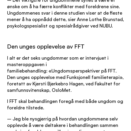
– Det viktigste for ungdommene synes å være et
ønske om å ha færre konflikter med foreldrene sine.
Ungdommenes svar i denne studien viser at de fleste
mener å ha oppnådd dette, sier Anne Lothe Brunstad,
psykologspesialist og spesialrådgiver ved NUBU.
Den unges opplevelse av FFT
I alt er det seks ungdommer som er intervjuet i
masteroppgaven i
familiebehandling: «Ungdomsperspektiver på FFT.
Den unges opplevelse med Funksjonell familieterapi»,
foretatt av Kjersti Bjerkebro Hagen, ved Fakultet for
samfunnsvitenskap, OsloMet.
I FFT skal behandlingen foregå med både ungdom og
foreldre tilstede.
– Jeg ble nysgjerrig på hvordan ungdommene selv
opplevde å være deltakere i behandlingen sammen