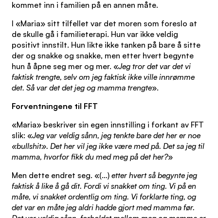
kommet inn i familien på en annen måte.
I «Maria» sitt tilfellet var det moren som foreslo at
de skulle gå i familieterapi. Hun var ikke veldig
positivt innstilt. Hun likte ikke tanken på bare å sitte
der og snakke og snakke, men etter hvert begynte
hun å åpne seg mer og mer. «
Jeg tror det var det vi
faktisk trengte, selv om jeg faktisk ikke ville innrømme
det. Så var det det jeg og mamma trengte
».
Forventningene til FFT
«Maria» beskriver sin egen innstilling i forkant av FFT
slik: «
Jeg var veldig sånn, jeg tenkte bare det her er noe
«bullshit». Det her vil jeg ikke være med på. Det sa jeg til
mamma, hvorfor fikk du med meg på det her?
»
Men dette endret seg. «(…)
etter hvert så begynte jeg
faktisk å like å gå dit. Fordi vi snakket om ting. Vi på en
måte, vi snakket ordentlig om ting. Vi forklarte ting, og
det var en måte jeg aldri hadde gjort med mamma før.