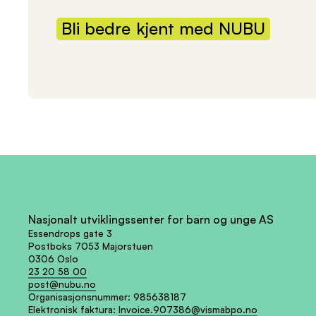
Bli
bedre
kjent
med
NUBU
Nasjonalt utviklingssenter for barn og unge AS
Essendrops gate 3
Postboks 7053 Majorstuen
0306 Oslo
23 20 58 00
post@nubu.no
Organisasjonsnummer:
985638187
Elektronisk faktura:
Invoice.907386@vismabpo.no