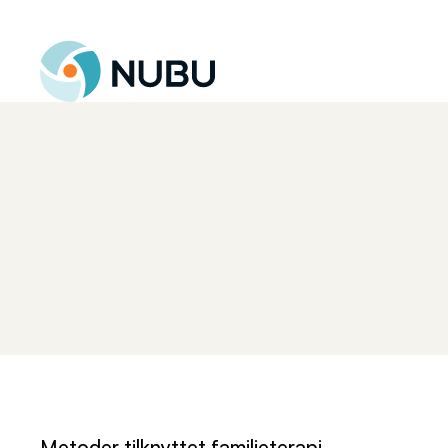
Til forsiden
Metoder tilknyttet
familieterapi