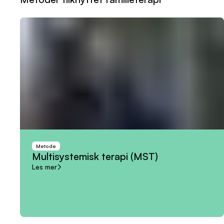
Metode
Multisystemisk
terapi
(MST)
Les mer