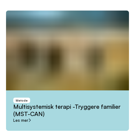
Metode
Multisystemisk
terapi
-Tryggere
familier
(MST-CAN)
Les mer