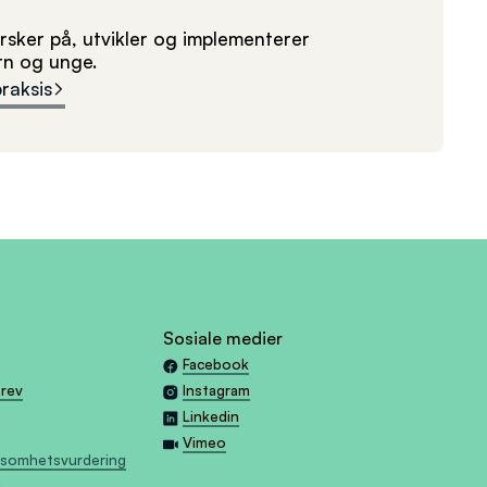
sker på, utvikler og implementerer
arn og unge.
praksis
Sosiale medier
Facebook
brev
Instagram
Linkedin
Vimeo
tsomhetsvurdering
g