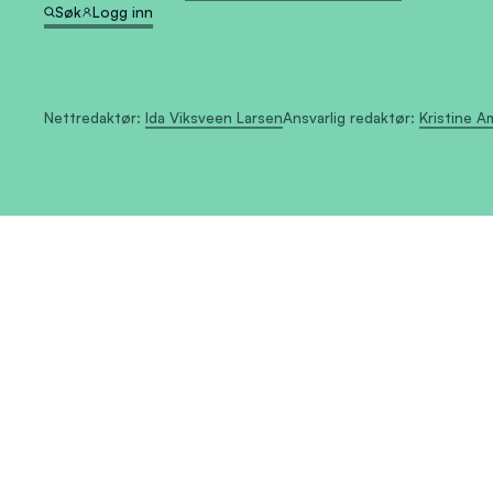
Søk
Logg inn
Nettredaktør:
Ida Viksveen Larsen
Ansvarlig redaktør:
Kristine 