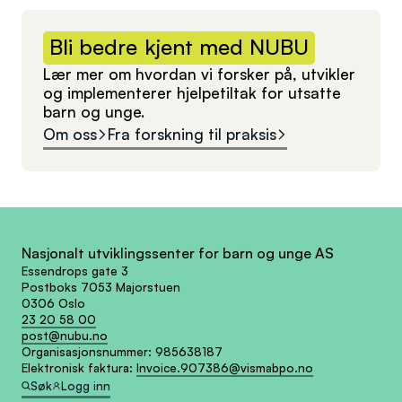
Bli
bedre
kjent
med
NUBU
Lær mer om hvordan vi forsker på, utvikler
og implementerer hjelpetiltak for utsatte
barn og unge.
Om oss
Fra forskning til praksis
Nasjonalt utviklingssenter for barn og unge AS
Essendrops gate 3
Postboks 7053 Majorstuen
0306 Oslo
23 20 58 00
post@nubu.no
Organisasjonsnummer:
985638187
Elektronisk faktura:
Invoice.907386@vismabpo.no
Søk
Logg inn