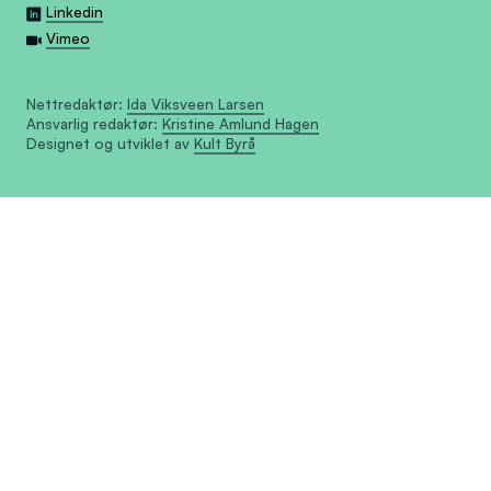
Linkedin
Vimeo
Nettredaktør:
Ida Viksveen Larsen
Ansvarlig redaktør:
Kristine Amlund Hagen
Designet og utviklet av
Kult Byrå