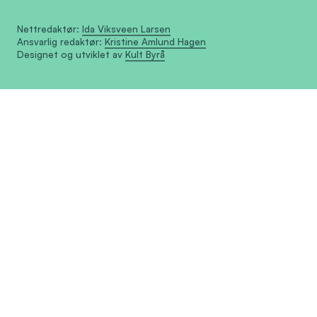
Nettredaktør:
Ida Viksveen Larsen
Ansvarlig redaktør:
Kristine Amlund Hagen
Designet og utviklet av
Kult Byrå