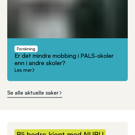
Forskning
Er
det
mindre
mobbing
i
PALS-skoler
enn
i
andre
skoler?
Les mer
Se alle aktuelle saker
Bli
bedre
kjent
med
NUBU