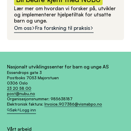
Lær mer om hvordan vi forsker på, utvikler
og implementerer hjelpetiltak for utsatte
barn og unge.
Om oss
Fra forskning til praksis
Nasjonalt utviklingssenter for barn og unge AS
Essendrops gate 3
Postboks 7053 Majorstuen
0306 Oslo
23 20 58 00
post@nubu.no
Organisasjonsnummer:
985638187
Elektronisk faktura:
Invoice.907386@vismabpo.no
Søk
Logg inn
Vårt arbeid