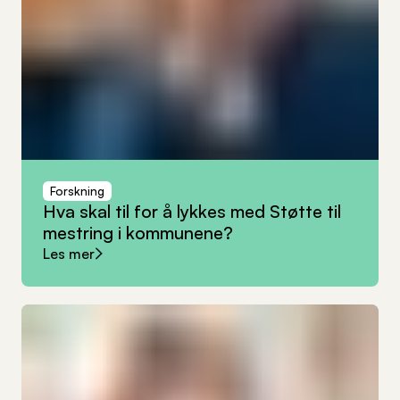
Forskning
Hva
skal
til
for
å
lykkes
med
Støtte
til
mestring
i
kommunene?
Les mer