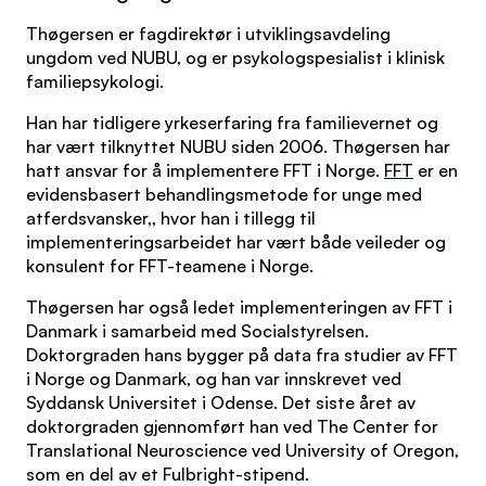
Thøgersen er fagdirektør i utviklingsavdeling
ungdom ved NUBU, og er psykologspesialist i klinisk
familiepsykologi.
Han har tidligere yrkeserfaring fra familievernet og
har vært tilknyttet NUBU siden 2006. Thøgersen har
hatt ansvar for å implementere FFT i Norge.
FFT
er en
evidensbasert behandlingsmetode for unge med
atferdsvansker,, hvor han i tillegg til
implementeringsarbeidet har vært både veileder og
konsulent for FFT-teamene i Norge.
Thøgersen har også ledet implementeringen av FFT i
Danmark i samarbeid med Socialstyrelsen.
Doktorgraden hans bygger på data fra studier av FFT
i Norge og Danmark, og han var innskrevet ved
Syddansk Universitet i Odense. Det siste året av
doktorgraden gjennomført han ved The Center for
Translational Neuroscience ved University of Oregon,
som en del av et Fulbright-stipend.