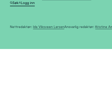
Søk
Logg inn
Nettredaktør:
Ida Viksveen Larsen
Ansvarlig redaktør:
Kristine 