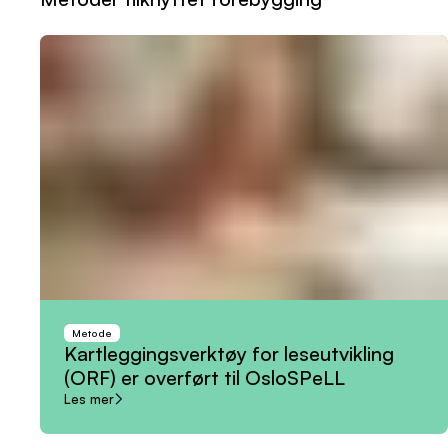
Metode
Kartleggingsverktøy
for
leseutvikling
(ORF)
er
overført
til
OsloSPeLL
Les mer