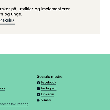
sker på, utvikler og implementerer
arn og unge.
praksis
Sosiale medier
Facebook
brev
Instagram
Linkedin
Vimeo
tsomhetsvurdering
g