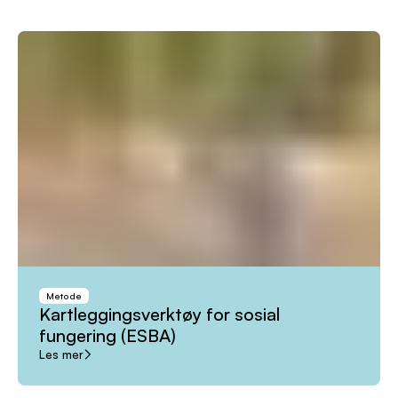
Metode
Kartleggingsverktøy
for
sosial
fungering
(ESBA)
Les mer