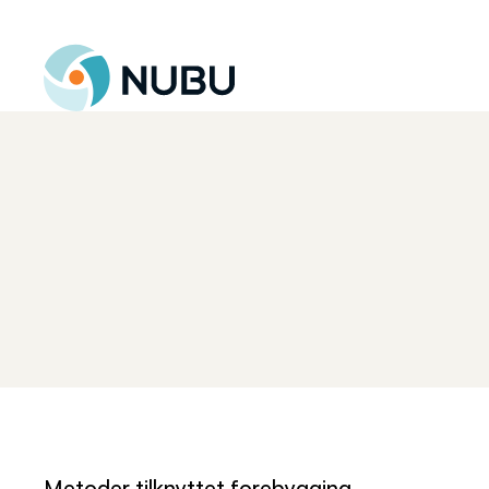
Til forsiden
Metoder tilknyttet
forebygging