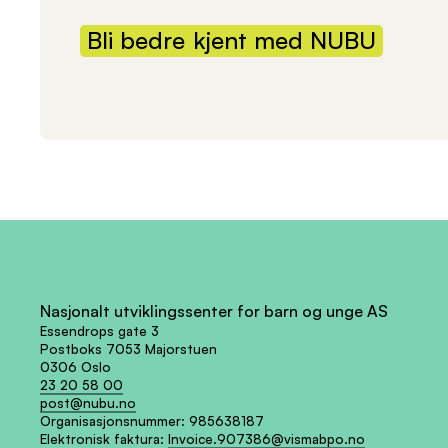
Bli
bedre
kjent
med
NUBU
Nasjonalt utviklingssenter for barn og unge AS
Essendrops gate 3
Postboks 7053 Majorstuen
0306 Oslo
23 20 58 00
post@nubu.no
Organisasjonsnummer:
985638187
Elektronisk faktura:
Invoice.907386@vismabpo.no