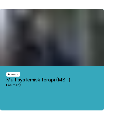
Metode
Multisystemisk
terapi
(MST)
Les mer