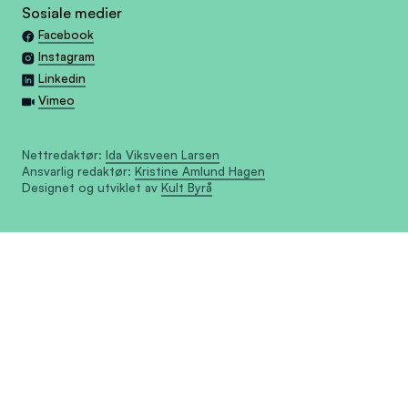
Sosiale medier
Facebook
Instagram
Linkedin
Vimeo
Nettredaktør:
Ida Viksveen Larsen
Ansvarlig redaktør:
Kristine Amlund Hagen
Designet og utviklet av
Kult Byrå