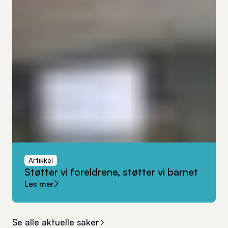
Artikkel
Støtter
vi
foreldrene,
støtter
vi
barnet
Les mer
Se alle aktuelle saker