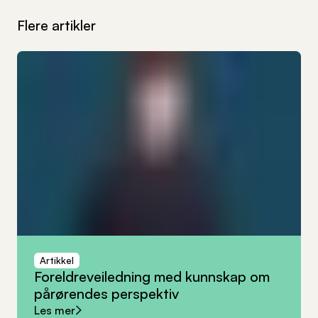
Flere artikler
Artikkel
Foreldreveiledning
med
kunnskap
om
pårørendes
perspektiv
Les mer