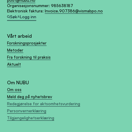
post@nubu.no
Organisasjonsnummer:
985638187
Elektronisk faktura:
Invoice.907386@vismabpo.no
Søk
Logg inn
Vårt arbeid
Forskningsprosjekter
Metoder
Fra forskning til praksis
Aktuelt
Om NUBU
Om oss
Meld deg på nyhetsbrev
Redegjørelse for aktsomhetsvurdering
Personvernerklæring
Tilgjengelighetserklæring